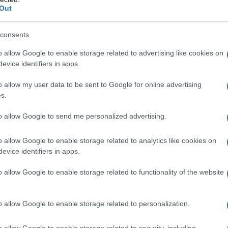
Out
τοπίστηκαν και άλλα ανθρώπινα μέλη τα
 σορό της αγνοούμενης εργαζόμενης.
consents
Τρίκαλα θρηνεί τον θάνατο τεσσάρων
o allow Google to enable storage related to advertising like cookies on
τάσιο τη στιγμή του δυστυχήματος.
evice identifiers in apps.
o allow my user data to be sent to Google for online advertising
s.
to allow Google to send me personalized advertising.
o allow Google to enable storage related to analytics like cookies on
evice identifiers in apps.
διαδικασία ταυτοποίησης των σορών. Για
o allow Google to enable storage related to functionality of the website
πό συγγενείς των θυμάτων την παροχή
ταχυνθεί η διαδικασία.
o allow Google to enable storage related to personalization.
o allow Google to enable storage related to security, including