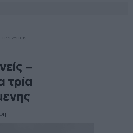
DEBATE: Πότε θα θέλατε να
γίνουν οι επόμενες εθνικές
εκλογές;
ΕΙ Η ΑΔΕΡΦΉ ΤΗΣ
νείς –
α τρία
μενης
αση