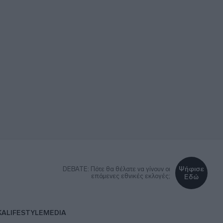
Ψήφισε
DEBATE: Πότε θα θέλατε να γίνουν οι
επόμενες εθνικές εκλογές;
Εδώ
ΚΑ
LIFESTYLE
MEDIA