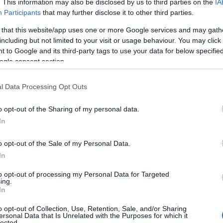
. This information may also be disclosed by us to third parties on the
IA
Participants
that may further disclose it to other third parties.
 that this website/app uses one or more Google services and may gath
including but not limited to your visit or usage behaviour. You may click 
 to Google and its third-party tags to use your data for below specifi
ogle consent section.
l Data Processing Opt Outs
o opt-out of the Sharing of my personal data.
In
είχαν εντοπιστεί τέσσερις σοροί
o opt-out of the Sale of my Personal Data.
η αγνοούταν στα συντρίμμια.
In
to opt-out of processing my Personal Data for Targeted
ing.
ηκε και η πέμπτη σορός μετά την
In
ο
o opt-out of Collection, Use, Retention, Sale, and/or Sharing
ersonal Data that Is Unrelated with the Purposes for which it
lected.