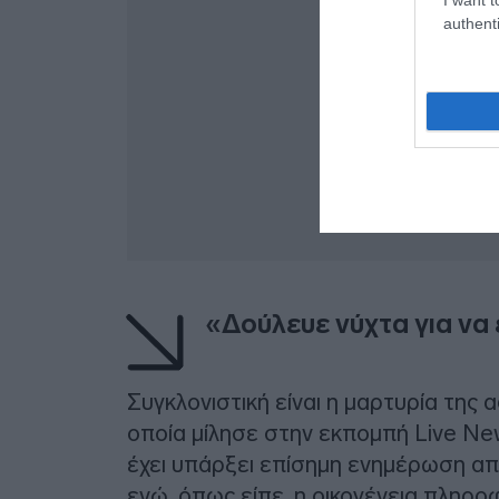
authenti
«Δούλευε νύχτα για να ε
Συγκλονιστική είναι η μαρτυρία της 
οποία μίλησε στην εκπομπή Live Ne
έχει υπάρξει επίσημη ενημέρωση απ
ενώ, όπως είπε, η οικογένεια πληροφ