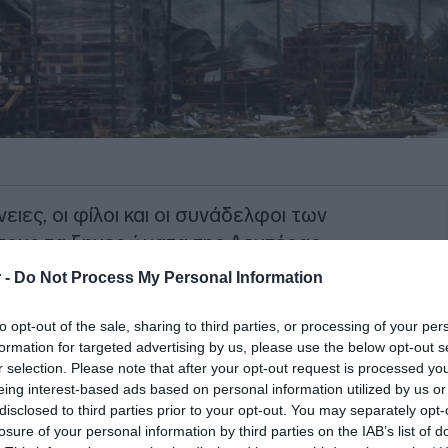
ειες, οι φίλοι και οι συνάδελφοι των
 τους τα ξημερώματα της Δευτέρας
ι τη φωτιά που σημειώθηκε στο
 -
Do Not Process My Personal Information
ίας «Βιολάντα» στα Τρίκαλα
.
to opt-out of the sale, sharing to third parties, or processing of your per
από αδιευκρίνιστες μέχρι στιγμής
formation for targeted advertising by us, please use the below opt-out s
r selection. Please note that after your opt-out request is processed y
ξη στις εγκαταστάσεις της βιομηχανίας
,
eing interest-based ads based on personal information utilized by us or
φές και πυρκαγιά.
disclosed to third parties prior to your opt-out. You may separately opt-
losure of your personal information by third parties on the IAB’s list of
ΙΑΦΗΜΙΣΗ