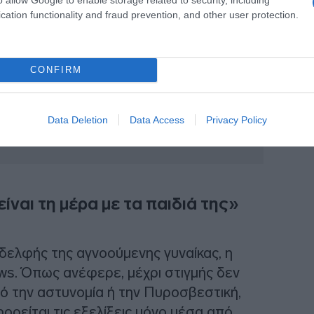
cation functionality and fraud prevention, and other user protection.
CONFIRM
Data Deletion
Data Access
Privacy Policy
ίναι τη μέρα με τα παιδιά της»
αδελφής της αγνοούμενης γυναίκας, η
ws. Όπως ανέφερε, μέχρι στιγμής δεν
ό την αστυνομία ή την Πυροσβεστική,
ορείται τις εξελίξεις μόνο μέσα από