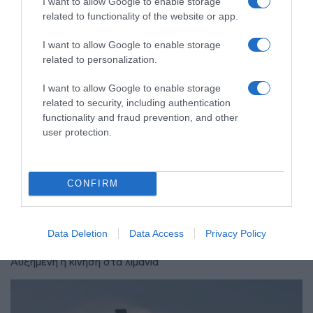
I want to allow Google to enable storage
related to functionality of the website or app.
I want to allow Google to enable storage
related to personalization.
I want to allow Google to enable storage
related to security, including authentication
functionality and fraud prevention, and other
user protection.
ΕΛΛΑΔΑ
CONFIRM
Γεμάτα πλοία και ΚΤΕΛ ενόψει
Δεκαπενταύγουστου – Κορυφώνεται
η έξοδος του Αυγούστου
Data Deletion
Data Access
Privacy Policy
Αυξημένη η κίνηση στα λιμάνια