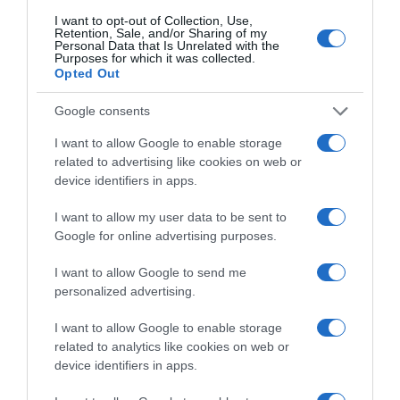
I want to opt-out of Collection, Use,
Retention, Sale, and/or Sharing of my
Personal Data that Is Unrelated with the
Purposes for which it was collected.
Opted Out
Google consents
I want to allow Google to enable storage
related to advertising like cookies on web or
device identifiers in apps.
I want to allow my user data to be sent to
ΕΛΛΑΔΑ
Google for online advertising purposes.
Χανιά: Νεαρός Παλαιστίνιος
κλείδωσε ανήλικη στο σπίτι του – Την
I want to allow Google to send me
personalized advertising.
έσωσαν οι φωνές της
I want to allow Google to enable storage
Συνελήφθη ο δράστης
related to analytics like cookies on web or
device identifiers in apps.