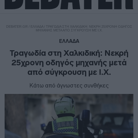
DEBATER.GR
/
ΕΛΛΑΔΑ
/
ΤΡΑΓΩΔΊΑ ΣΤΗ ΧΑΛΚΙΔΙΚΉ: ΝΕΚΡΉ 25ΧΡΟΝΗ ΟΔΗΓΌΣ
ΜΗΧΑΝΉΣ ΜΕΤΆ ΑΠΌ ΣΎΓΚΡΟΥΣΗ ΜΕ Ι.Χ.
ΕΛΛΑΔΑ
Τραγωδία στη Χαλκιδική: Νεκρή
25χρονη οδηγός μηχανής μετά
από σύγκρουση με Ι.Χ.
Κάτω από άγνωστες συνθήκες