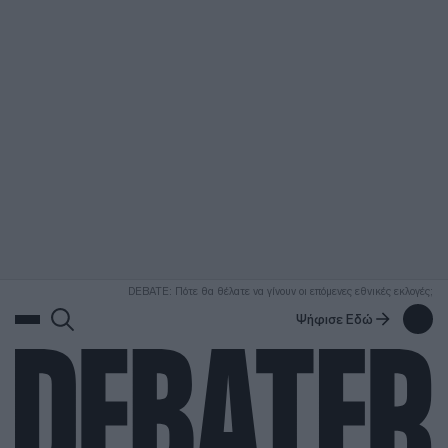
ΑΝΑΖΗΤΗΣΗ
DEBATE: Πότε θα θέλατε να γίνουν οι επόμενες εθνικές εκλογές;
Ψήφισε Εδώ