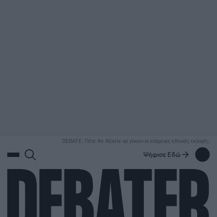
ΑΝΑΖΗΤΗΣΗ
DEBATE: Πότε θα θέλατε να γίνουν οι επόμενες εθνικές εκλογές;
Ψήφισε Εδώ