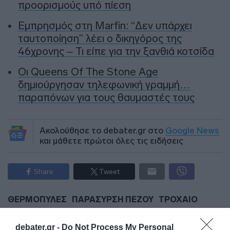
προορισμούς υπό πίεση
Εμπρησμός στη Marfin: “Δεν υπάρχει
ταυτοποίηση” λέει ο δικηγόρος της
46χρονης – Τι είπε για την ξανθιά κοτσίδα
Οι Queens Of The Stone Age
δημιούργησαν τηλεφωνική γραμμή…
παραπόνων για τους θαυμαστές τους
Ακολούθησε το debater.gr στο
Google News
και μάθετε πρώτοι όλες τις ειδήσεις
Share
Tweet
ΘΕΡΜΟΠΥΛΕΣ
ΠΑΡΑΣΥΡΣΗ ΠΕΖΟΥ
ΤΡΟΧΑΙΟ
ΔΙΑΦΗΜΙΣΗ
debater.gr -
Do Not Process My Personal