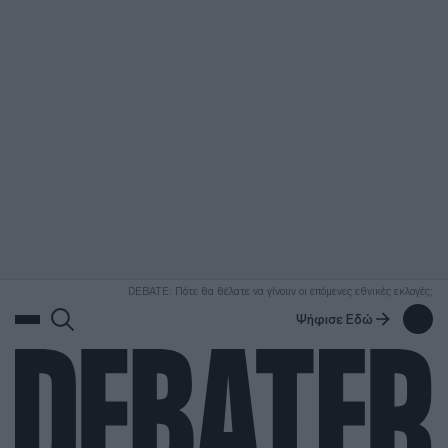
ΑΝΑΖΗΤΗΣΗ
DEBATE: Πότε θα θέλατε να γίνουν οι επόμενες εθνικές εκλογές;
Ψήφισε Εδώ