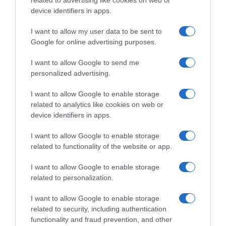
related to advertising like cookies on web or
device identifiers in apps.
Η θερμοκρασία θα σημειώσει μικρή άνοδο και
I want to allow my user data to be sent to
θα φτάσει στη νησιωτική Ελλάδα και τη
Google for online advertising purposes.
Θράκη τους 30 με 33 και στην υπόλοιπη
I want to allow Google to send me
ηπειρωτική χώρα τους 33 με 35 βαθμούς
personalized advertising.
Κελσίου.
I want to allow Google to enable storage
related to analytics like cookies on web or
Προσθήκη ως προτεινόμενη
device identifiers in apps.
πηγή στην Google
I want to allow Google to enable storage
related to functionality of the website or app.
Ειδήσεις σήμερα
I want to allow Google to enable storage
related to personalization.
Οι Queens Of The Stone Age
δημιούργησαν τηλεφωνική γραμμή…
I want to allow Google to enable storage
related to security, including authentication
παραπόνων για τους θαυμαστές τους
functionality and fraud prevention, and other