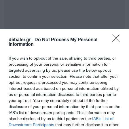
debater.gr -
Do Not Process My Personal
Information
Ο καιρός την Παρασκευή
If you wish to opt-out of the sale, sharing to third parties, or
processing of your personal or sensitive information for
targeted advertising by us, please use the below opt-out
section to confirm your selection. Please note that after your
Γενικά αίθριος καιρός σε όλη σχεδόν τη χώρα
opt-out request is processed you may continue seeing
με τοπικές νεφώσεις στην αρχή της ημέρας
interest-based ads based on personal information utilized by
στην ανατολική Θεσσαλία, τις Σποράδες και
us or personal information disclosed to third parties prior to
your opt-out. You may separately opt-out of the further
την Εύβοια.
disclosure of your personal information by third parties on the
IAB’s list of downstream participants. This information may
Τις μεσημβρινές – απογευματινές ώρες στα
also be disclosed by us to third parties on the
IAB’s List of
ηπειρωτικά και στα ορεινά της Κρήτης θα
Downstream Participants
that may further disclose it to other