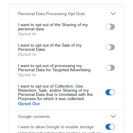
third parties.
αναπτυχθούν πρόσκαιρες νεφώσεις και,
κυρίως στα ορεινά Στερεάς, Πελοποννήσου
Please note that this website/app uses one or more Google
Personal Data Processing Opt Outs
services and may gather and store information including but
και Κρήτης, θα εκδηλωθούν τοπικοί όμβροι.
not limited to your visit or usage behaviour. You may click to
I want to opt-out of the Sharing of my
personal data.
grant or deny consent to Google and its third-party tags to
ΔΙΑΦΗΜΙΣΗ
Opted In
use your data for below specified purposes in below Google
consent section.
I want to opt-out of the Sale of my
Personal Data.
Opted In
I want to opt-out of processing my
Personal Data for Targeted Advertising.
Opted In
I want to opt-out of Collection, Use,
Retention, Sale, and/or Sharing of my
Personal Data that Is Unrelated with the
Purposes for which it was collected.
Opted Out
Οι άνεμοι θα πνέουν βόρειοι βορειοδυτικοί 3
Google consents
με 5 και στα νοτιοανατολικά πελάγη τοπικά
I want to allow Google to enable storage
έως 6 μποφόρ.