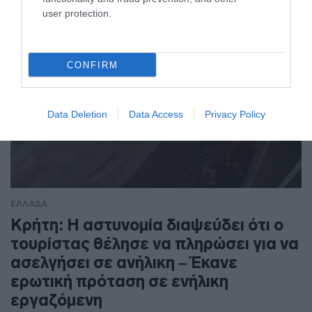
user protection.
CONFIRM
Data Deletion
Data Access
Privacy Policy
ΕΛΛΑΔΑ
Κρήτη: Η αστυνομία διαψεύδει ότι ο
τουρίστας θέλησε να πληρώσει για να
ασελγήσει σε ανήλικη – Έκανε
ερωτική πρόταση σε ενήλικη
εργαζόμενη