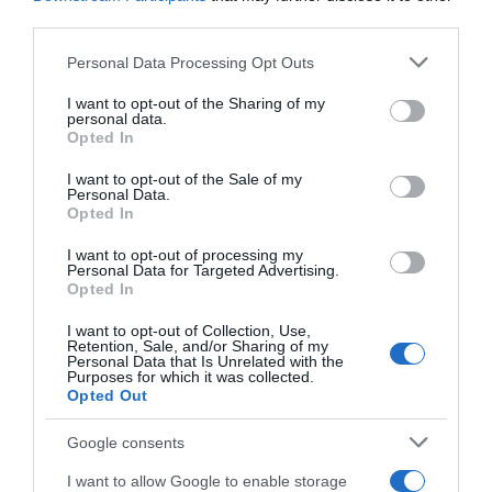
third parties.
Please note that this website/app uses one or more Google
Personal Data Processing Opt Outs
services and may gather and store information including but
not limited to your visit or usage behaviour. You may click to
I want to opt-out of the Sharing of my
personal data.
grant or deny consent to Google and its third-party tags to
Opted In
use your data for below specified purposes in below Google
consent section.
I want to opt-out of the Sale of my
ΕΛΛΑΔΑ
Personal Data.
Παλαιό Φάληρο: Συνελήφθη 49χρονος
Opted In
ως μέλος της εγκληματικής
I want to opt-out of processing my
οργάνωσης του “Έντικ” –
Personal Data for Targeted Advertising.
Opted In
Κατηγορείται για εκβιασμούς και
ξυλοδαρμούς επιχειρηματιών
I want to opt-out of Collection, Use,
Retention, Sale, and/or Sharing of my
Personal Data that Is Unrelated with the
Ο άνδρας είχε διαφύγει στο εξωτερικό κι επέστρεψε στην
Purposes for which it was collected.
Opted Out
Ελλάδα
Google consents
I want to allow Google to enable storage