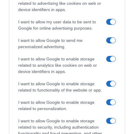
related to advertising like cookies on web or
device identifiers in apps.
I want to allow my user data to be sent to
Google for online advertising purposes.
I want to allow Google to send me
personalized advertising.
I want to allow Google to enable storage
related to analytics like cookies on web or
ΕΛΛΑΔΑ
device identifiers in apps.
Καταγγελία για ξυλοδαρμό
I want to allow Google to enable storage
ειδικευόμενης γιατρού στον Ερυθρό
related to functionality of the website or app.
Σταυρό από γυναίκα ασθενή –
I want to allow Google to enable storage
“Άρχισε να τη σπρώχνει, να τη βρίζει
related to personalization.
και να τη χτυπάει”
I want to allow Google to enable storage
Η δράστιδα ήταν πιθανώς υπό την επήρεια αλκοόλ
related to security, including authentication
functionality and fraud prevention, and other