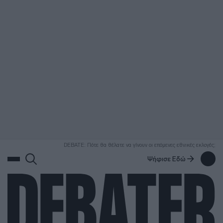
ΑΝΑΖΗΤΗΣΗ
DEBATE: Πότε θα θέλατε να γίνουν οι επόμενες εθνικές εκλογές;
Ψήφισε Εδώ