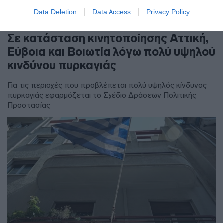
Data Deletion
Data Access
Privacy Policy
ΕΛΛΑΔΑ
Σε κατάσταση κινητοποίησης Αττική,
Εύβοια και Βοιωτία λόγω πολύ υψηλού
κινδύνου πυρκαγιάς
Για τις περιοχές που προβλέπεται πολύ υψηλός κίνδυνος
πυρκαγιάς εφαρμόζεται το Σχέδιο Δράσεων Πολιτικής
Προστασίας