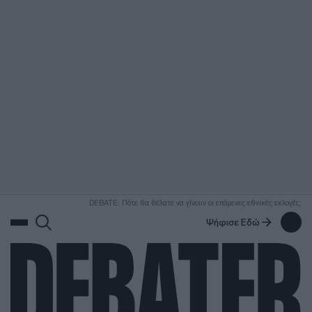
ΑΝΑΖΗΤΗΣΗ
DEBATE: Πότε θα θέλατε να γίνουν οι επόμενες εθνικές εκλογές;
Ψήφισε Εδώ