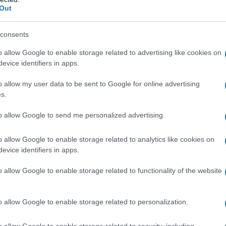
μιούργησαν τηλεφωνική γραμμή…
Out
ους
αλιακή στην Καλλιθέα – Θωρακίζεται η
consents
αινόμενα (βίντεο)
o allow Google to enable storage related to advertising like cookies on
evice identifiers in apps.
στήματα αεροναυτιλίας στο νέο Διεθνές
αι να τεθεί σε λειτουργία τον Νοέμβριο
o allow my user data to be sent to Google for online advertising
s.
βρίου οι εγκύκλιοι που δεν αναρτώνται
to allow Google to send me personalized advertising.
 στις ιστοσελίδες των φορέων που τις
o allow Google to enable storage related to analytics like cookies on
evice identifiers in apps.
o allow Google to enable storage related to functionality of the website
ogle News
και μάθετε πρώτοι όλες τις ειδήσεις
o allow Google to enable storage related to personalization.
o allow Google to enable storage related to security, including