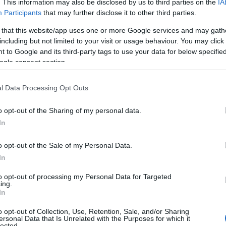
. This information may also be disclosed by us to third parties on the
IA
Participants
that may further disclose it to other third parties.
 that this website/app uses one or more Google services and may gath
including but not limited to your visit or usage behaviour. You may click 
 to Google and its third-party tags to use your data for below specifi
ogle consent section.
 δεν προκύπτουν ενδείξεις εγκληματικής
l Data Processing Opt Outs
παραπέμπουν σε θανάσιμο τραυματισμό
ωστόσο να έχουν ακόμη διευκρινιστεί οι
o opt-out of the Sharing of my personal data.
ίες σημειώθηκε το περιστατικό.
In
o opt-out of the Sale of my Personal Data.
η ως προτεινόμενη
In
ή στην Google
to opt-out of processing my Personal Data for Targeted
ing.
In
o opt-out of Collection, Use, Retention, Sale, and/or Sharing
ersonal Data that Is Unrelated with the Purposes for which it
lected.