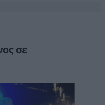
DEBATE: Πότε θα θέλατε να
γίνουν οι επόμενες εθνικές
εκλογές;
νος σε