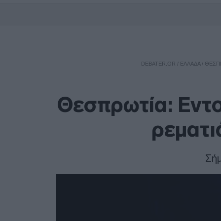
DEBATER.GR
/
ΕΛΛΑΔΑ
/
ΘΕΣΠΡ
Θεσπρωτία: Εντο
ρεματι
Σήμ