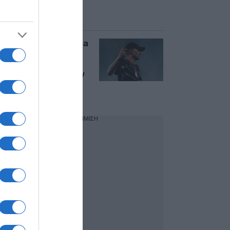
με πυροβολισμούς
στο Σούλι
Νέα Σμύρνη: Ο Daima
είναι ο 23χρονος
τράπερ που
συνελήφθη μετά την
καταδίωξη – Γιος
γνωστού ηθοποιού
ΔΙΑΦΗΜΙΣΗ