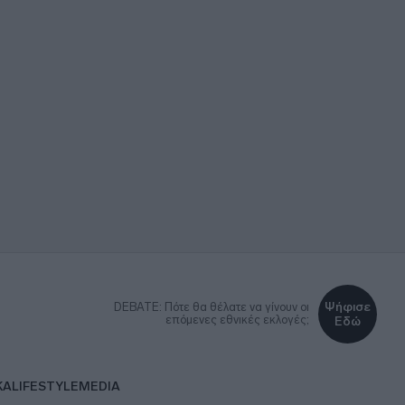
Ψήφισε
DEBATE: Πότε θα θέλατε να γίνουν οι
επόμενες εθνικές εκλογές;
Εδώ
ΚΑ
LIFESTYLE
MEDIA