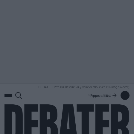
ΑΝΑΖΗΤΗΣΗ
DEBATE: Πότε θα θέλατε να γίνουν οι επόμενες εθνικές εκλογές;
Ψήφισε Εδώ