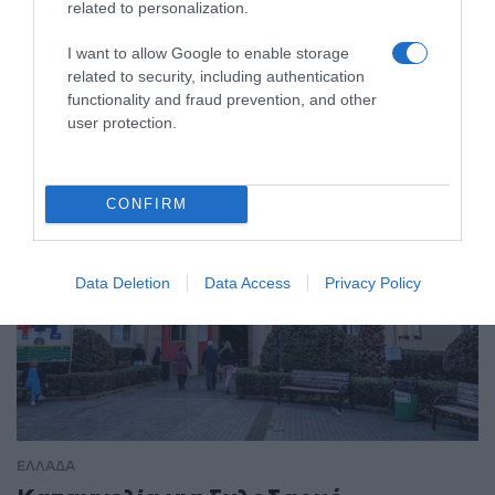
Κατηγορείται για εκβιασμούς και
related to personalization.
ξυλοδαρμούς επιχειρηματιών
I want to allow Google to enable storage
related to security, including authentication
Ο άνδρας είχε διαφύγει στο εξωτερικό κι επέστρεψε στην
functionality and fraud prevention, and other
Ελλάδα
user protection.
CONFIRM
Data Deletion
Data Access
Privacy Policy
ΕΛΛΑΔΑ