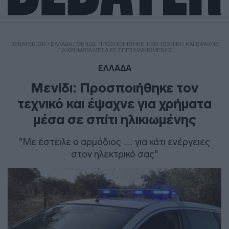
DEBATER.GR
/
ΕΛΛΑΔΑ
/
ΜΕΝΊΔΙ: ΠΡΟΣΠΟΙΉΘΗΚΕ ΤΟΝ ΤΕΧΝΙΚΌ ΚΑΙ ΈΨΑΧΝΕ
ΓΙΑ ΧΡΉΜΑΤΑ ΜΈΣΑ ΣΕ ΣΠΊΤΙ ΗΛΙΚΙΩΜΈΝΗΣ
ΕΛΛΑΔΑ
Μενίδι: Προσποιήθηκε τον
τεχνικό και έψαχνε για χρήματα
μέσα σε σπίτι ηλικιωμένης
"Με έστειλε ο αρμόδιος … για κάτι ενέργειες
στον ηλεκτρικό σας"