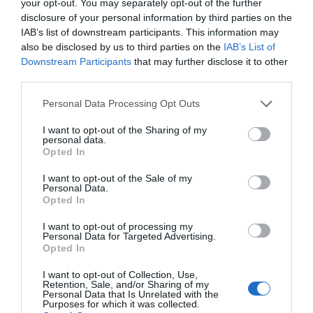
your opt-out. You may separately opt-out of the further
disclosure of your personal information by third parties on the
IAB’s list of downstream participants. This information may
also be disclosed by us to third parties on the
IAB’s List of
Downstream Participants
that may further disclose it to other
third parties.
Please note that this website/app uses one or more Google
Personal Data Processing Opt Outs
services and may gather and store information including but
not limited to your visit or usage behaviour. You may click to
I want to opt-out of the Sharing of my
personal data.
grant or deny consent to Google and its third-party tags to
Opted In
use your data for below specified purposes in below Google
consent section.
I want to opt-out of the Sale of my
Personal Data.
Opted In
I want to opt-out of processing my
Personal Data for Targeted Advertising.
Opted In
I want to opt-out of Collection, Use,
Retention, Sale, and/or Sharing of my
ΕΛΛΑΔΑ
Personal Data that Is Unrelated with the
Purposes for which it was collected.