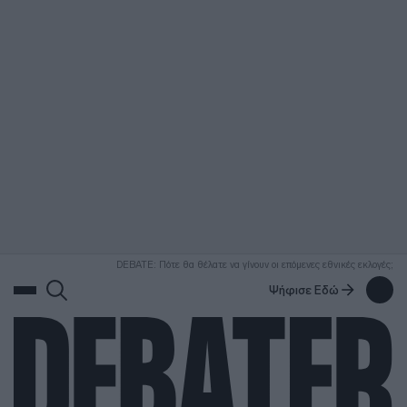
ΑΝΑΖΗΤΗΣΗ
DEBATE: Πότε θα θέλατε να γίνουν οι επόμενες εθνικές εκλογές;
Ψήφισε Εδώ