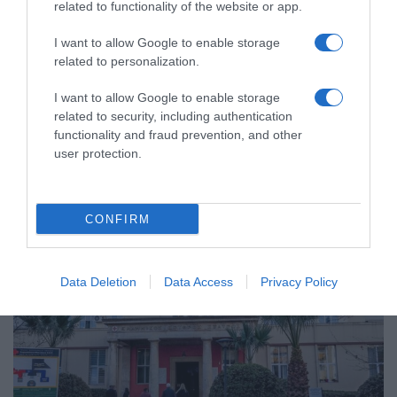
related to functionality of the website or app.
ΕΛΛΑΔΑ
I want to allow Google to enable storage
Παλαιό Φάληρο: Συνελήφθη 49χρονος
related to personalization.
ως μέλος της εγκληματικής
οργάνωσης του “Έντικ” –
I want to allow Google to enable storage
Κατηγορείται για εκβιασμούς και
related to security, including authentication
functionality and fraud prevention, and other
ξυλοδαρμούς επιχειρηματιών
user protection.
Ο άνδρας είχε διαφύγει στο εξωτερικό κι επέστρεψε στην
Ελλάδα
CONFIRM
Data Deletion
Data Access
Privacy Policy