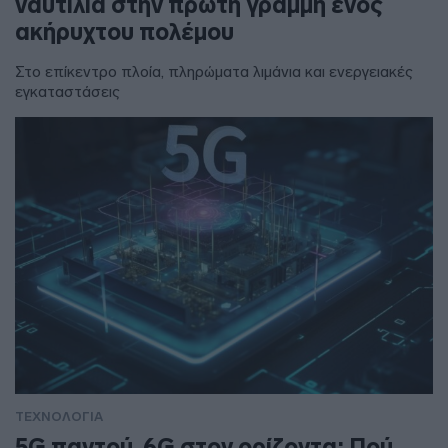
ναυτιλία στην πρώτη γραμμή ενός
ακήρυχτου πολέμου
Στο επίκεντρο πλοία, πληρώματα λιμάνια και ενεργειακές
εγκαταστάσεις
ΤΕΧΝΟΛΟΓΙΑ
5G παντού, 6G στον ορίζοντα: Πού