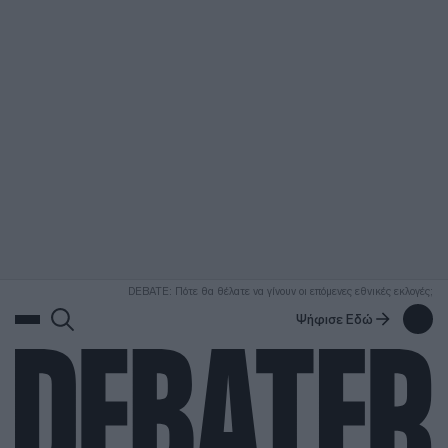
ΑΝΑΖΗΤΗΣΗ
DEBATE: Πότε θα θέλατε να γίνουν οι επόμενες εθνικές εκλογές;
Ψήφισε Εδώ