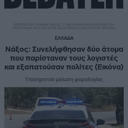
DEBATER.GR
/
ΕΛΛΑΔΑ
/
ΝΆΞΟΣ: ΣΥΝΕΛΉΦΘΗΣΑΝ ΔΎΟ ΆΤΟΜΑ ΠΟΥ
ΠΑΡΊΣΤΑΝΑΝ ΤΟΥΣ ΛΟΓΙΣΤΈΣ ΚΑΙ ΕΞΑΠΑΤΟΎΣΑΝ ΠΟΛΊΤΕΣ (ΕΙΚΌΝΑ)
ΕΛΛΑΔΑ
Νάξος: Συνελήφθησαν δύο άτομα
που παρίσταναν τους λογιστές
και εξαπατούσαν πολίτες (Εικόνα)
Υπόσχονταν μείωση φορολογίας