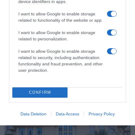
device identifiers in apps.
I want to allow Google to enable storage
related to functionality of the website or app.
I want to allow Google to enable storage
related to personalization.
ΕΛΛΑΔΑ
Παλαιό Φάληρο: Συνελήφθη 49χρονος
I want to allow Google to enable storage
related to security, including authentication
ως μέλος της εγκληματικής
functionality and fraud prevention, and other
οργάνωσης του “Έντικ” –
user protection.
Κατηγορείται για εκβιασμούς και
ξυλοδαρμούς επιχειρηματιών
CONFIRM
Ο άνδρας είχε διαφύγει στο εξωτερικό κι επέστρεψε στην
Ελλάδα
Data Deletion
Data Access
Privacy Policy