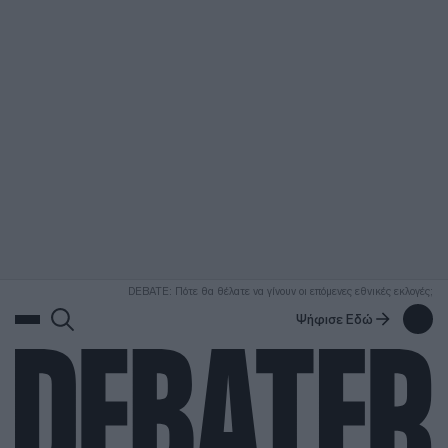
ΑΝΑΖΗΤΗΣΗ
DEBATE: Πότε θα θέλατε να γίνουν οι επόμενες εθνικές εκλογές;
Ψήφισε Εδώ