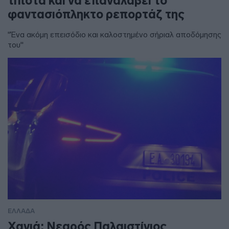
τίποτα και να επαναλάβει το
φαντασιόπληκτο ρεπορτάζ της
"Ένα ακόμη επεισόδιο και καλοστημένο σήριαλ αποδόμησης
του"
ΕΛΛΑΔΑ
Χανιά: Νεαρός Παλαιστίνιος