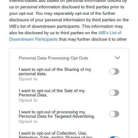
interest-based ads based on personal information utilized by
us or personal information disclosed to third parties prior to
Ακολούθησε το debater.gr στο
Google News
your opt-out. You may separately opt-out of the further
και μάθετε πρώτοι όλες τις ειδήσεις
disclosure of your personal information by third parties on the
IAB’s list of downstream participants. This information may
also be disclosed by us to third parties on the
IAB’s List of
Share
Tweet
Downstream Participants
that may further disclose it to other
third parties.
ΚΙΝΗΣΗ
ΚΙΝΗΣΗ ΣΤΟΥΣ ΔΡΟΜΟΥΣ
ΚΙΝΗΣΗ ΤΩΡΑ
Please note that this website/app uses one or more Google
Personal Data Processing Opt Outs
services and may gather and store information including but
ΔΙΑΦΗΜΙΣΗ
not limited to your visit or usage behaviour. You may click to
I want to opt-out of the Sharing of my
personal data.
grant or deny consent to Google and its third-party tags to
Opted In
use your data for below specified purposes in below Google
consent section.
I want to opt-out of the Sale of my
Personal Data.
Opted In
I want to opt-out of processing my
Personal Data for Targeted Advertising.
Opted In
I want to opt-out of Collection, Use,
Retention, Sale, and/or Sharing of my