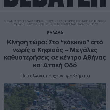
DEBATER.GR
/
ΕΛΛΑΔΑ
/
ΚΊΝΗΣΗ ΤΏΡΑ: ΣΤΟ “ΚΌΚΚΙΝΟ” ΑΠΌ ΝΩΡΊΣ Ο ΚΗΦΙΣΌΣ
– ΜΕΓΆΛΕΣ ΚΑΘΥΣΤΕΡΉΣΕΙΣ ΣΕ ΚΈΝΤΡΟ ΑΘΉΝΑΣ ΚΑΙ ΑΤΤΙΚΉ ΟΔΌ
ΕΛΛΑΔΑ
Κίνηση τώρα: Στο “κόκκινο” από
νωρίς ο Κηφισός – Μεγάλες
καθυστερήσεις σε κέντρο Αθήνας
και Αττική Οδό
Πού αλλού υπάρχουν προβλήματα