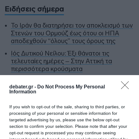
Ειδήσεις σήμερα
To Ιράν θα διατηρήσει τον αποκλεισμό των
Στενών του Ορμούζ έως ότου οι ΗΠΑ
αποδεχθούν “όλους” τους όρους της
Ιός Δυτικού Νείλου: Έξι θάνατοι τις
τελευταίες ημέρες – Στην Αττική τα
περισσότερα κρούσματα
ΠΑΣΟΚ: Η «Εστία» ανάλωσε τη μισή ύλη
debater.gr -
Do Not Process My Personal
της για να μην πει απολύτως τίποτα και να
Information
επαναλάβει το φαντασιόπληκτο ρεπορτάζ
της
If you wish to opt-out of the sale, sharing to third parties, or
processing of your personal or sensitive information for
Χανιά: Νεαρός Παλαιστίνιος κλείδωσε
targeted advertising by us, please use the below opt-out
ανήλικη στο σπίτι του – Την έσωσαν οι
section to confirm your selection. Please note that after your
φωνές της
opt-out request is processed you may continue seeing