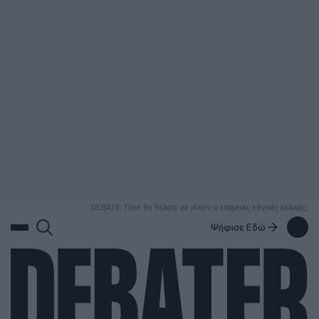
ΑΝΑΖΗΤΗΣΗ
DEBATE: Πότε θα θέλατε να γίνουν οι επόμενες εθνικές εκλογές;
Ψήφισε Εδώ