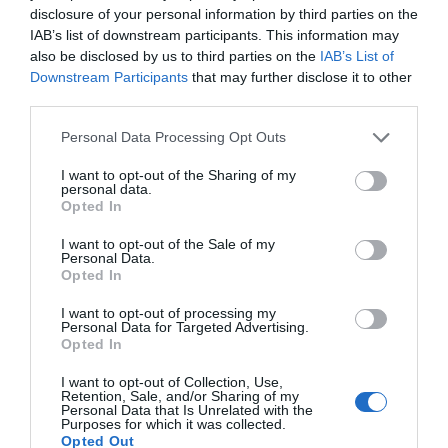
disclosure of your personal information by third parties on the
επόμενα που αναιρούν τα προηγούμενα”
IAB’s list of downstream participants. This information may
also be disclosed by us to third parties on the
IAB’s List of
Τσίπρας: Στις 2 Σεπτεμβρίου η παρουσίαση
Downstream Participants
that may further disclose it to other
του οικονομικού προγράμματος της ΕΛ.Α.Σ.
third parties.
στη Θεσσαλονίκη
Please note that this website/app uses one or more Google
Personal Data Processing Opt Outs
services and may gather and store information including but
Ακολούθησε το debater.gr στο
Google News
not limited to your visit or usage behaviour. You may click to
I want to opt-out of the Sharing of my
personal data.
και μάθετε πρώτοι όλες τις ειδήσεις
grant or deny consent to Google and its third-party tags to
Opted In
use your data for below specified purposes in below Google
consent section.
I want to opt-out of the Sale of my
Share
Tweet
Personal Data.
Opted In
ΚΕΦΑΛΟΝΙΑ
ΝΑΥΑΓΟΣΩΣΤΗΣ
I want to opt-out of processing my
Personal Data for Targeted Advertising.
Opted In
ΔΙΑΦΗΜΙΣΗ
I want to opt-out of Collection, Use,
Retention, Sale, and/or Sharing of my
Personal Data that Is Unrelated with the
Purposes for which it was collected.
Opted Out