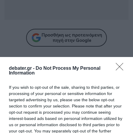
Προσθήκη ως προτεινόμενη
πηγή στην Google
Ειδήσεις σήμερα
debater.gr -
Do Not Process My Personal
Information
Ο “χάρτης” των πληρωμών από τον e-
ΕΦΚΑ και τη ΔΥΠΑ έως τις 14 Αυγούστου
If you wish to opt-out of the sale, sharing to third parties, or
processing of your personal or sensitive information for
Health Monitoring: Η εθνική υποδομή για
targeted advertising by us, please use the below opt-out
αξιοποίηση δεδομένων υγείας προς
section to confirm your selection. Please note that after your
όφελος των πολιτών
opt-out request is processed you may continue seeing
interest-based ads based on personal information utilized by
ΠΑΣΟΚ: “Τα επιχειρήματα και οι πίνακες
us or personal information disclosed to third parties prior to
του κ. Σκέρτσου διαρκούν μέχρι τα
your opt-out. You may separately opt-out of the further