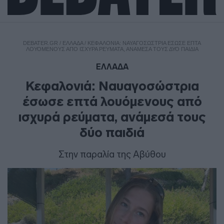
DEBATER.GR
/
ΕΛΛΑΔΑ
/
ΚΕΦΑΛΟΝΙΆ: ΝΑΥΑΓΟΣΏΣΤΡΙΑ ΈΣΩΣΕ ΕΠΤΆ
ΛΟΥΌΜΕΝΟΥΣ ΑΠΌ ΙΣΧΥΡΆ ΡΕΎΜΑΤΑ, ΑΝΆΜΕΣΆ ΤΟΥΣ ΔΎΟ ΠΑΙΔΙΆ
ΕΛΛΑΔΑ
Κεφαλονιά: Ναυαγοσώστρια
έσωσε επτά λουόμενους από
ισχυρά ρεύματα, ανάμεσά τους
δύο παιδιά
Στην παραλία της Αβύθου