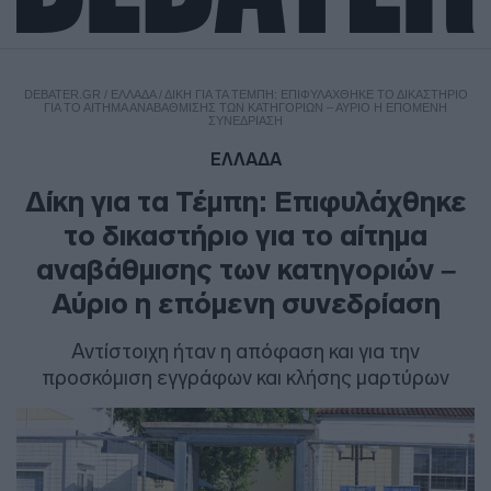
DEBATER.GR
/
ΕΛΛΑΔΑ
/
ΔΊΚΗ ΓΙΑ ΤΑ ΤΈΜΠΗ: ΕΠΙΦΥΛΆΧΘΗΚΕ ΤΟ ΔΙΚΑΣΤΉΡΙΟ
ΓΙΑ ΤΟ ΑΊΤΗΜΑ ΑΝΑΒΆΘΜΙΣΗΣ ΤΩΝ ΚΑΤΗΓΟΡΙΏΝ – ΑΎΡΙΟ Η ΕΠΌΜΕΝΗ
ΣΥΝΕΔΡΊΑΣΗ
ΕΛΛΑΔΑ
Δίκη για τα Τέμπη: Επιφυλάχθηκε
το δικαστήριο για το αίτημα
αναβάθμισης των κατηγοριών –
Αύριο η επόμενη συνεδρίαση
Αντίστοιχη ήταν η απόφαση και για την
προσκόμιση εγγράφων και κλήσης μαρτύρων