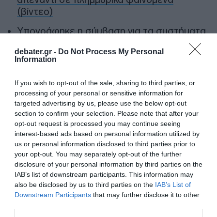
(βίντεο)
Υπογράφηκε η σύμβαση για τα συστήματα
αεροναυτιλίας στο νέο Διεθνές
debater.gr -
Do Not Process My Personal
Αεροδρόμιο Ηρακλείου – Αναμένεται να
Information
τεθεί σε λειτουργία τον Νοέμβριο του
2028
If you wish to opt-out of the sale, sharing to third parties, or
processing of your personal or sensitive information for
Χατζηδάκης: “Άκυρες από 1η Οκτωβρίου οι
targeted advertising by us, please use the below opt-out
εγκύκλιοι που δεν αναρτώνται –
section to confirm your selection. Please note that after your
Υποχρεωτική η δημοσίευσή τους στις
opt-out request is processed you may continue seeing
ιστοσελίδες των φορέων που τις εκδίδουν”
interest-based ads based on personal information utilized by
us or personal information disclosed to third parties prior to
your opt-out. You may separately opt-out of the further
disclosure of your personal information by third parties on the
Ακολούθησε το debater.gr στο
Google News
IAB’s list of downstream participants. This information may
και μάθετε πρώτοι όλες τις ειδήσεις
also be disclosed by us to third parties on the
IAB’s List of
Downstream Participants
that may further disclose it to other
third parties.
Share
Tweet