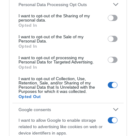
Please note that this website/app uses one or more Google
Personal Data Processing Opt Outs
ΔΙΚΗ ΓΙΑ ΤΑ ΤΕΜΠΗ
ΤΕΜΠΗ
services and may gather and store information including but
not limited to your visit or usage behaviour. You may click to
I want to opt-out of the Sharing of my
personal data.
ΔΙΑΦΗΜΙΣΗ
grant or deny consent to Google and its third-party tags to
Opted In
use your data for below specified purposes in below Google
consent section.
I want to opt-out of the Sale of my
Personal Data.
Opted In
I want to opt-out of processing my
Personal Data for Targeted Advertising.
Opted In
I want to opt-out of Collection, Use,
Retention, Sale, and/or Sharing of my
Personal Data that Is Unrelated with the
Purposes for which it was collected.
Opted Out
ΣΧΟΛΙΑ
Google consents
I want to allow Google to enable storage
related to advertising like cookies on web or
device identifiers in apps.