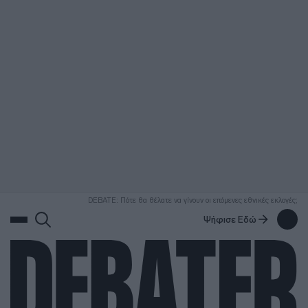
ΑΝΑΖΗΤΗΣΗ
DEBATE: Πότε θα θέλατε να γίνουν οι επόμενες εθνικές εκλογές;
Ψήφισε Εδώ