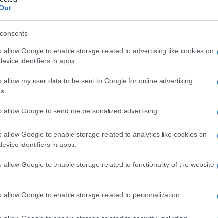
Out
consents
οφόρ, έως 38 βαθμούς η θερμοκρασία –
o allow Google to enable storage related to advertising like cookies on
evice identifiers in apps.
α γεννήσει σε παραλία της Ρόδου – Η
τεο)
o allow my user data to be sent to Google for online advertising
s.
ήσεις στο ρεύμα προς Πειραιά
to allow Google to send me personalized advertising.
ραγωγικής βάσης στρατηγική
νιστική, εξωστρεφή και ανθεκτική
o allow Google to enable storage related to analytics like cookies on
evice identifiers in apps.
o allow Google to enable storage related to functionality of the website
ogle News
και μάθετε πρώτοι όλες τις ειδήσεις
o allow Google to enable storage related to personalization.
o allow Google to enable storage related to security, including