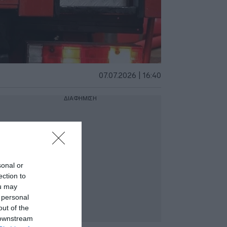
07.07.2026 | 16:40
ΔΙΑΦΗΜΙΣΗ
sonal or
ection to
ou may
 personal
out of the
 downstream