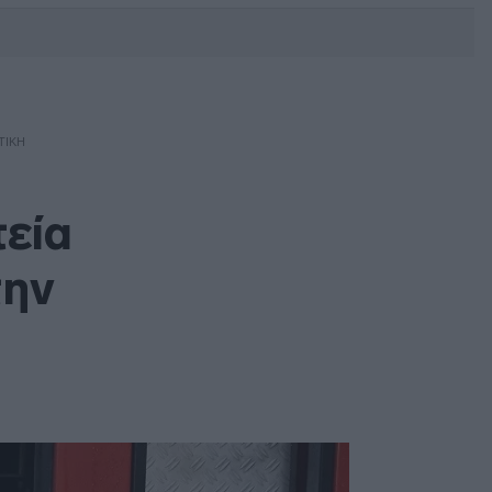
DEBATE: Πότε θα θέλατε να
γίνουν οι επόμενες εθνικές
εκλογές;
ΤΙΚΉ
τεία
την