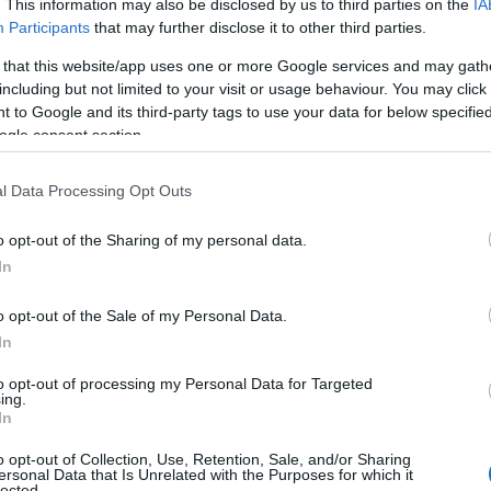
. This information may also be disclosed by us to third parties on the
IA
Participants
that may further disclose it to other third parties.
 that this website/app uses one or more Google services and may gath
including but not limited to your visit or usage behaviour. You may click 
 to Google and its third-party tags to use your data for below specifi
ogle consent section.
l Data Processing Opt Outs
ο όχημα που όμως δεν χρειάστηκε να
o opt-out of the Sharing of my personal data.
ώθηκε φωτιά.
In
νάδας κινήθηκαν άμεσα και ενημέρωσαν
o opt-out of the Sale of my Personal Data.
ι σε εξέλιξη.
In
to opt-out of processing my Personal Data for Targeted
ing.
η ως προτεινόμενη
In
ή στην Google
o opt-out of Collection, Use, Retention, Sale, and/or Sharing
ersonal Data that Is Unrelated with the Purposes for which it
lected.