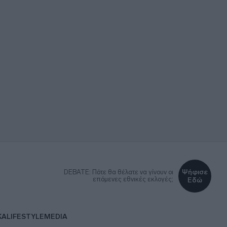
Ψήφισε
DEBATE: Πότε θα θέλατε να γίνουν οι
επόμενες εθνικές εκλογές;
Εδώ
ΚΑ
LIFESTYLE
MEDIA