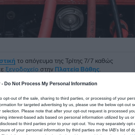
στική
το απόγευμα της Τρίτης 7/7 καθώς
σε
ξενοδοχείο
στην
Πλατεία Βάθης
.
έβησαν σε υπόγειο χώρο ξενοδοχειακής
 -
Do Not Process My Personal Information
με 12 πυροσβέστες με 4 οχήματα να
to opt-out of the sale, sharing to third parties, or processing of your per
σημείο.
formation for targeted advertising by us, please use the below opt-out s
r selection. Please note that after your opt-out request is processed y
ΙΑΦΗΜΙΣΗ
eing interest-based ads based on personal information utilized by us or
disclosed to third parties prior to your opt-out. You may separately opt-
losure of your personal information by third parties on the IAB’s list of