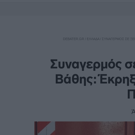
DEBATER.GR
/
ΕΛΛΑΔΑ
/
ΣΥΝΑΓΕΡΜΌΣ ΣΕ ΞΕ
Συναγερμός σε
Βάθης: Έκρηξ
Π
Ά