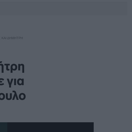
DEBATE: Πότε θα θέλατε να
γίνουν οι επόμενες εθνικές
εκλογές;
Σ ΚΑΙ ΔΗΜΉΤΡΗ
ήτρη
ε για
ουλο