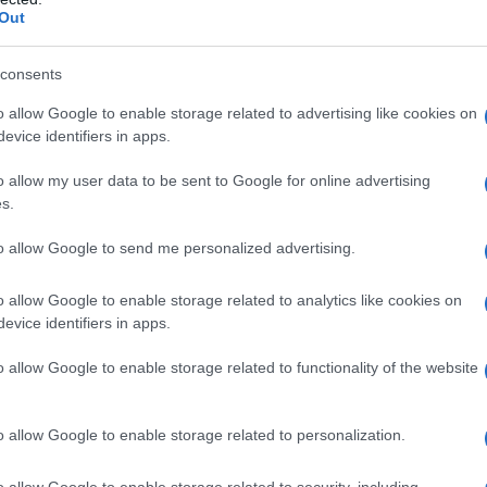
Out
consents
o allow Google to enable storage related to advertising like cookies on
evice identifiers in apps.
o allow my user data to be sent to Google for online advertising
s.
to allow Google to send me personalized advertising.
ορία με την ομάδα μας στα δώδεκα
o allow Google to enable storage related to analytics like cookies on
evice identifiers in apps.
ν πράσινη φανέλα κατακτώντας μαζί της
ύλλι» και από διοικητικό πόστο (2020-
o allow Google to enable storage related to functionality of the website
o allow Google to enable storage related to personalization.
o allow Google to enable storage related to security, including