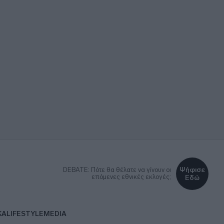
Ψήφισε
DEBATE: Πότε θα θέλατε να γίνουν οι
επόμενες εθνικές εκλογές;
Εδώ
ΚΑ
LIFESTYLE
MEDIA