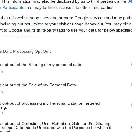
. This information may also be disclosed by us to third parties on the
IA
Participants
that may further disclose it to other third parties.
 that this website/app uses one or more Google services and may gath
including but not limited to your visit or usage behaviour. You may click 
 to Google and its third-party tags to use your data for below specifi
ogle consent section.
l Data Processing Opt Outs
o opt-out of the Sharing of my personal data.
In
ανε και τις πρώτες του δηλώσεις
«σπίτι του».
o opt-out of the Sale of my Personal Data.
In
to opt-out of processing my Personal Data for Targeted
ing.
νώνει την επιστροφή του Δημήτρη
In
o opt-out of Collection, Use, Retention, Sale, and/or Sharing
ersonal Data that Is Unrelated with the Purposes for which it
lected.