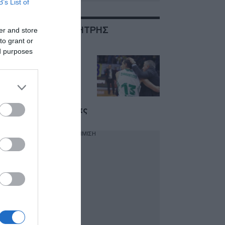
B’s List of
ΣΧΕΤΙΚΑ ΜΕ:ΔΗΜΗΤΡΗΣ
er and store
ΔΙΑΜΑΝΤΙΔΗΣ
to grant or
ed purposes
Επιστρέφει στον
Παναθηναϊκό ο
Δημήτρης
Διαμαντίδης – Ξανά
στο πλευρό του
Ζέλικο Ομπράντοβιτς
ΔΙΑΦΗΜΙΣΗ