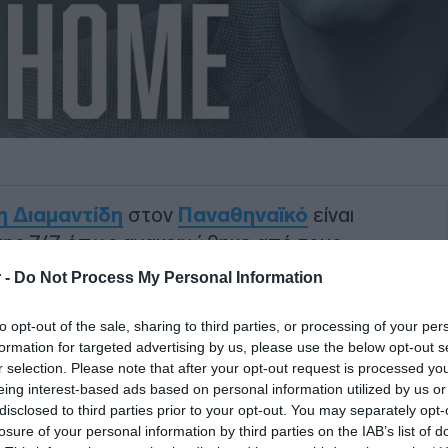
η Διαμαντίδη
στον
Παναθηναϊκό
είναι
της 7/7 όπως ανακοινώθηκε από τους
 -
Do Not Process My Personal Information
ηναϊκού μετά από τέσσερα χρόνια
to opt-out of the sale, sharing to third parties, or processing of your per
βει διοικητικό πόστο και να συνεργαστεί
formation for targeted advertising by us, please use the below opt-out s
r selection. Please note that after your opt-out request is processed y
eing interest-based ads based on personal information utilized by us or
disclosed to third parties prior to your opt-out. You may separately opt-
ΙΑΦΗΜΙΣΗ
losure of your personal information by third parties on the IAB’s list of