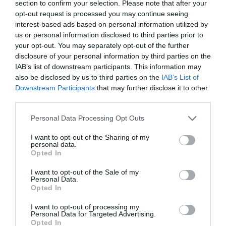
section to confirm your selection. Please note that after your
Share
Tweet
opt-out request is processed you may continue seeing
interest-based ads based on personal information utilized by
us or personal information disclosed to third parties prior to
ΑΝΝΑ ΚΑΝΔΥΛΗ
ΑΣΤΥΝΟΜΙΑ
ΠΑΤΡΑ
your opt-out. You may separately opt-out of the further
disclosure of your personal information by third parties on the
ΔΙΑΦΗΜΙΣΗ
IAB’s list of downstream participants. This information may
also be disclosed by us to third parties on the
IAB’s List of
Downstream Participants
that may further disclose it to other
third parties.
Please note that this website/app uses one or more Google
Personal Data Processing Opt Outs
services and may gather and store information including but
not limited to your visit or usage behaviour. You may click to
I want to opt-out of the Sharing of my
personal data.
grant or deny consent to Google and its third-party tags to
Opted In
use your data for below specified purposes in below Google
consent section.
I want to opt-out of the Sale of my
Personal Data.
Opted In
ΣΧΟΛΙΑ
I want to opt-out of processing my
Personal Data for Targeted Advertising.
Opted In