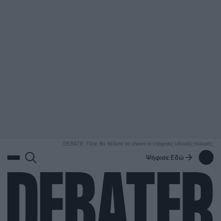
ΑΝΑΖΗΤΗΣΗ
DEBATE: Πότε θα θέλατε να γίνουν οι επόμενες εθνικές εκλογές;
Ψήφισε Εδώ