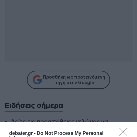
Προσθήκη ως προτεινόμενη
πηγή στην Google
Ειδήσεις σήμερα
Δείτε τις προσπάθειες χελώνας να
γεννήσει σε παραλία της Ρόδου – Η
debater.gr -
Do Not Process My Personal
προειδοποίηση των κατοίκων (βίντεο)