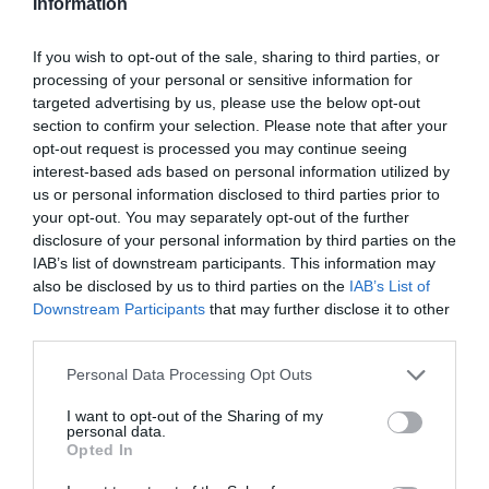
Information
Τροχαίο στον Κηφισό – Καθυστερήσεις
If you wish to opt-out of the sale, sharing to third parties, or
στο ρεύμα προς Πειραιά
processing of your personal or sensitive information for
targeted advertising by us, please use the below opt-out
Μητσοτάκης: “Η ενίσχυση της
section to confirm your selection. Please note that after your
παραγωγικής βάσης στρατηγική
opt-out request is processed you may continue seeing
προτεραιότητα για μία πιο ανταγωνιστική,
interest-based ads based on personal information utilized by
εξωστρεφή και ανθεκτική ελληνική
us or personal information disclosed to third parties prior to
your opt-out. You may separately opt-out of the further
οικονομία”
disclosure of your personal information by third parties on the
IAB’s list of downstream participants. This information may
“Ελευθέριος Βενιζέλος”: Συνελήφθη
also be disclosed by us to third parties on the
IAB’s List of
37χρονος με 4 μαχαίρια και δύο ψαλίδια
Downstream Participants
that may further disclose it to other
κλαδέματος
third parties.
Please note that this website/app uses one or more Google
Personal Data Processing Opt Outs
Ακολούθησε το debater.gr στο
Google News
services and may gather and store information including but
και μάθετε πρώτοι όλες τις ειδήσεις
not limited to your visit or usage behaviour. You may click to
I want to opt-out of the Sharing of my
personal data.
grant or deny consent to Google and its third-party tags to
Opted In
use your data for below specified purposes in below Google
Share
Tweet
consent section.