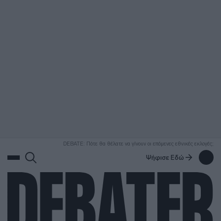
ΑΝΑΖΗΤΗΣΗ
DEBATE: Πότε θα θέλατε να γίνουν οι επόμενες εθνικές εκλογές;
Ψήφισε Εδώ