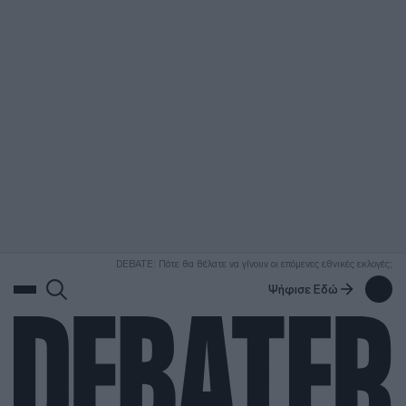
ΑΝΑΖΗΤΗΣΗ
DEBATE: Πότε θα θέλατε να γίνουν οι επόμενες εθνικές εκλογές;
Ψήφισε Εδώ