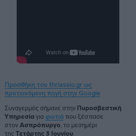
Προσθήκη του thriassio.gr ως
προτεινόμενη πηγή στην Google
Συναγερμός σήμανε στην
Πυροσβεστική
Υπηρεσία
για
φωτιά
που ξέσπασε
στον
Ασπρόπυργο
, το μεσημέρι
της
Τετάρτης 3 Ιουνίου
.