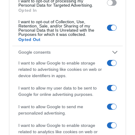
I want to opt-out of processing my
Personal Data for Targeted Advertising.
Opted In
I want to opt-out of Collection, Use,
Retention, Sale, and/or Sharing of my
Personal Data that Is Unrelated with the
Purposes for which it was collected.
Opted Out
Google consents
I want to allow Google to enable storage
related to advertising like cookies on web or
device identifiers in apps.
I want to allow my user data to be sent to
ΕΛΛΑΔΑ
Google for online advertising purposes.
Παλαιό Φάληρο: Συνελήφθη 49χρονος
I want to allow Google to send me
ως μέλος της εγκληματικής
personalized advertising.
οργάνωσης του “Έντικ” –
Κατηγορείται για εκβιασμούς και
I want to allow Google to enable storage
related to analytics like cookies on web or
ξυλοδαρμούς επιχειρηματιών