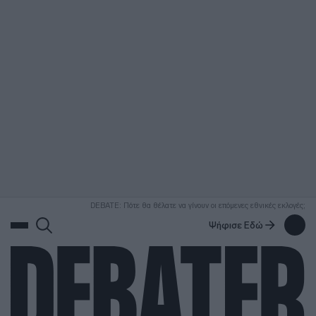
ΑΝΑΖΗΤΗΣΗ
DEBATE: Πότε θα θέλατε να γίνουν οι επόμενες εθνικές εκλογές;
Ψήφισε Εδώ