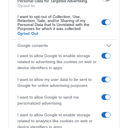
Personal Data for Targeted Advertising.
Opted In
I want to opt-out of Collection, Use,
Retention, Sale, and/or Sharing of my
Personal Data that Is Unrelated with the
Purposes for which it was collected.
Opted Out
Google consents
I want to allow Google to enable storage
related to advertising like cookies on web or
device identifiers in apps.
I want to allow my user data to be sent to
Google for online advertising purposes.
ΕΛΛΑΔΑ
I want to allow Google to send me
Χανιά: Νεαρός Παλαιστίνιος
personalized advertising.
κλείδωσε ανήλικη στο σπίτι του – Την
έσωσαν οι φωνές της
I want to allow Google to enable storage
related to analytics like cookies on web or
Συνελήφθη ο δράστης
device identifiers in apps.