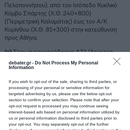
Πελοποννήσου), από τον Ισόπεδο Κυκλικό
Κόμβο Σπάρτης (Χ.Θ. 240+800)
(Περιμετρική Καλαμάτας) έως τον Α/Κ
Κορίνθου (Χ.Θ. 85+300) στην κατεύθυνση
προς Αθήνα.
(η)
Στον αυτοκινητόδρομο Α71 (Λεύκτρο-
Σπάρτη), από Α/Κ Σπάρτης (Χ.Θ. 45+000)
debater.gr -
Do Not Process My Personal
έως τον Α/Κ Λεύκτρου (0+000) στην
Information
κατεύθυνση προς Λεύκτρο.
If you wish to opt-out of the sale, sharing to third parties, or
processing of your personal or sensitive information for
(θ)
Στην Εθνική Οδό Ιωαννίνων – Άρτας
targeted advertising by us, please use the below opt-out
-Αντιρρίου στην κατεύθυνση προς Ιωάννινα.
section to confirm your selection. Please note that after your
opt-out request is processed you may continue seeing
(ι)
Στην Εθνική οδό Θεσσαλονίκης –
interest-based ads based on personal information utilized by
us or personal information disclosed to third parties prior to
Πολύγυρου (Ε.Ο.16), από τα όρια της Π.Ε.
your opt-out. You may separately opt-out of the further
Θεσσαλονίκης (κόμβος Αγίας Αναστασίας)