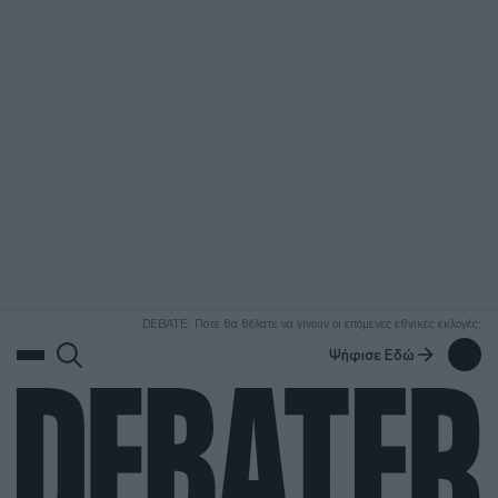
ΑΝΑΖΗΤΗΣΗ
DEBATE: Πότε θα θέλατε να γίνουν οι επόμενες εθνικές εκλογές;
Ψήφισε Εδώ