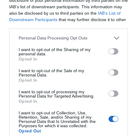
disclosure of your personal information by third parties on the
έως την γέφυρα Θέρμης στην κατεύθυνση
IAB’s list of downstream participants. This information may
also be disclosed by us to third parties on the
IAB’s List of
προς Θεσσαλονίκη.
Downstream Participants
that may further disclose it to other
third parties.
Εξαιρούνται της
Please note that this website/app uses one or more Google
Personal Data Processing Opt Outs
services and may gather and store information including but
απαγόρευσης
not limited to your visit or usage behaviour. You may click to
I want to opt-out of the Sharing of my
personal data.
grant or deny consent to Google and its third-party tags to
Opted In
κυκλοφορίας
use your data for below specified purposes in below Google
consent section.
I want to opt-out of the Sale of my
Personal Data.
Opted In
(α)
Τα οχήματα που προσφέρουν οδική
I want to opt-out of processing my
βοήθεια, σύμφωνα με ν. 3651/2008, τα
Personal Data for Targeted Advertising.
Opted In
φορτηγά αυτοκίνητα των ΕΛΤΑ, τα φορτηγά
αυτοκίνητα των εταιρειών διανομής τύπου, τα
I want to opt-out of Collection, Use,
Retention, Sale, and/or Sharing of my
φορτηγά αυτοκίνητα δημοσίας (Φ.Δ.Χ.) και
Personal Data that Is Unrelated with the
Purposes for which it was collected.
ιδιωτικής χρήσης (Φ.Ι.Χ.) που μεταφέρουν
Opted Out