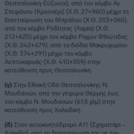
Θεσσαλονίκη-Εύζωνοι), από τον κόμβο Αγ.
Στεφάνου (Κρυονέρι) (Χ.Θ. 27+960) μέχρι τη
διασταύρωση του Μπράλου (Χ.Θ. 203+065),
από τον κόμβο Ροδίτσας (Λαμία) (Χ.Θ.
212+625) μέχρι τον κόμβο Ραχών Φθιώτιδας
(Χ.Θ. 242+479), από τα διόδια Μακρυχωρίου
(Χ.Θ. 374+291) μέχρι τον κόμβο
Λεπτοκαρυάς (Χ.Θ. 410+359) στην
κατεύθυνση προς Θεσσαλονίκη.
(γ)
Στην Εθνική Οδό Θεσσαλονίκης-Ν.
Μουδανιών, από την γέφυρα Θέρμης έως
τον κόμβο Ν. Μουδανιών (61,5 χλμ) στην
κατεύθυνση προς Χαλκιδική.
(δ)
Στον αυτοκινητόδρομο Α11 (Σχηματάρι –
Χαλκίδα), από τη διασταύρωσή της με τον