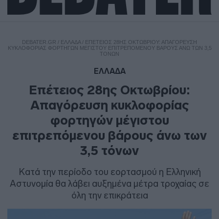
DEBATER.GR
/
ΕΛΛΑΔΑ
/
ΕΠΈΤΕΙΟΣ 28ΗΣ ΟΚΤΩΒΡΊΟΥ: ΑΠΑΓΌΡΕΥΣΗ
ΚΥΚΛΟΦΟΡΊΑΣ ΦΟΡΤΗΓΏΝ ΜΈΓΙΣΤΟΥ ΕΠΙΤΡΕΠΌΜΕΝΟΥ ΒΆΡΟΥΣ ΆΝΩ ΤΩΝ 3,5
ΤΌΝΩΝ
ΕΛΛΑΔΑ
Επέτειος 28ης Οκτωβρίου:
Απαγόρευση κυκλοφορίας
φορτηγών μέγιστου
επιτρεπόμενου βάρους άνω των
3,5 τόνων
Κατά την περίοδο του εορτασμού η Ελληνική
Αστυνομία θα λάβει αυξημένα μέτρα τροχαίας σε
όλη την επικράτεια