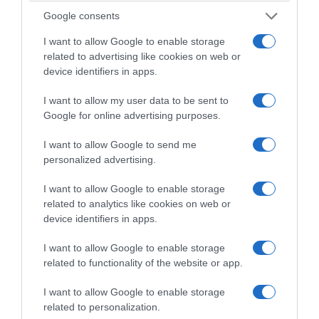
ζώντα ζώα, ευπαθή τρόφιμα όπως αυτά
Google consents
αναφέρονται στη διεθνή συμφωνία ΑΤΡ
I want to allow Google to enable storage
(άρθρο 3 του Κεφαλαίου ΙΙ της υπ’ αρ.
related to advertising like cookies on web or
50786/3319/2014 κοινής υπουργικής
device identifiers in apps.
απόφασης (Β’ 2418), εφόσον το ποσοστό
I want to allow my user data to be sent to
του φορτίου των παραπάνω προϊόντων που
Google for online advertising purposes.
μεταφέρονται είναι τουλάχιστον το 10% του
ωφέλιμου φορτίου.
I want to allow Google to send me
personalized advertising.
(β)
Τα γερανοφόρα οχήματα εφόσον
I want to allow Google to enable storage
παρέχουν έργο οδικής βοήθειας σύμφωνα με
related to analytics like cookies on web or
τα άρθρα 1 και 6 του ν.3651/2008 (ΦΕΚ Α
device identifiers in apps.
44/18.03.2008) και δεν μεταφέρουν άλλα
I want to allow Google to enable storage
υλικά ή εξοπλισμό πέρα των αναγκαίων για
related to functionality of the website or app.
την παροχή υπηρεσιών για το έργο της
I want to allow Google to enable storage
οδικής βοήθειας και διαθέτουν έγγραφα ή
related to personalization.
σχετική ηλεκτρονική ενημέρωση για το