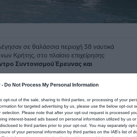
έγησαν σε θαλάσσια περιοχή 38 ναυτικά
ένων Κρήτης, στο πλαίσιο επιχείρησης
ντρο Συντονισμού Έρευνας και
 -
Do Not Process My Personal Information
βους, οι οποίες εντοπίστηκαν από
ex.
Στη συνέχεια, σκάφος της Frontex
to opt-out of the sale, sharing to third parties, or processing of your per
ν επιβαινόντων και στην ασφαλή
formation for targeted advertising by us, please use the below opt-out s
r selection. Please note that after your opt-out request is processed y
eing interest-based ads based on personal information utilized by us or
disclosed to third parties prior to your opt-out. You may separately opt-
ΙΑΦΗΜΙΣΗ
losure of your personal information by third parties on the IAB’s list of