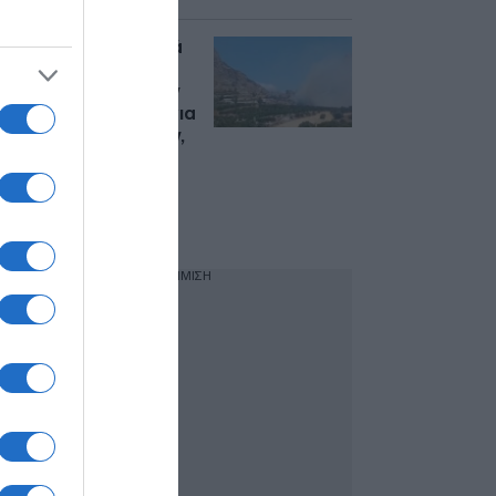
Ρεθύμνο: Νέα φωτιά
στον Ασώματο –
Μπαράζ μηνυμάτων
του 112 με εντολές για
εκκενώσεις οικισμών,
βίντεο από τον
απεγκλωβισμό
πολιτών στην
Πρέβελη
ΔΙΑΦΗΜΙΣΗ