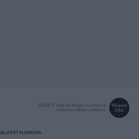
Ψήφισε
DEBATE: Πότε θα θέλατε να γίνουν οι
επόμενες εθνικές εκλογές;
Εδώ
ΚΑ
LIFESTYLE
MEDIA