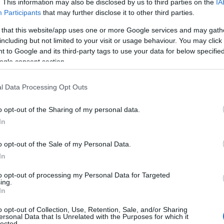
. This information may also be disclosed by us to third parties on the
IA
Participants
that may further disclose it to other third parties.
 that this website/app uses one or more Google services and may gath
including but not limited to your visit or usage behaviour. You may click 
 to Google and its third-party tags to use your data for below specifi
ogle consent section.
l Data Processing Opt Outs
o opt-out of the Sharing of my personal data.
 στο λιμάνι των
Καλών Λιμένων
,
όπου
In
ες διαδικασίες υποδοχής,
o opt-out of the Sale of my Personal Data.
 τις αρμόδιες αρχές.
In
to opt-out of processing my Personal Data for Targeted
η ως προτεινόμενη
ing.
ή στην Google
In
o opt-out of Collection, Use, Retention, Sale, and/or Sharing
ersonal Data that Is Unrelated with the Purposes for which it
lected.