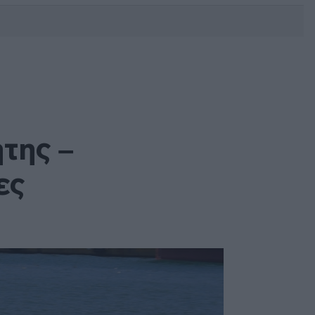
DEBATE: Πότε θα θέλατε να
γίνουν οι επόμενες εθνικές
εκλογές;
της –
ες