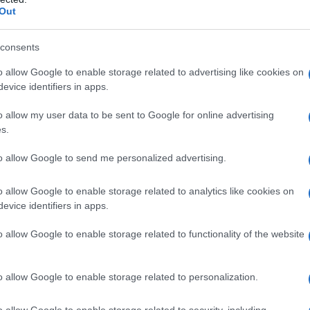
Out
η των αντιπλημμυρικών έργων για τις
consents
εσα οι μελέτες και οι ενισχύσεις στους
o allow Google to enable storage related to advertising like cookies on
evice identifiers in apps.
υρώ όταν πείσθηκε ότι ιστοσελίδα θα
o allow my user data to be sent to Google for online advertising
τοχές δήθεν υψηλής απόδοσης
s.
όν το αίτημα για την ενεργοποίηση της
to allow Google to send me personalized advertising.
κή ανθεκτικότητα
o allow Google to enable storage related to analytics like cookies on
ι δεν μπορούσες να πλησιάσεις τον χώρο
evice identifiers in apps.
ονο
o allow Google to enable storage related to functionality of the website
ogle News
και μάθετε πρώτοι όλες τις ειδήσεις
o allow Google to enable storage related to personalization.
o allow Google to enable storage related to security, including