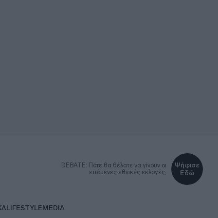
Ψήφισε
DEBATE: Πότε θα θέλατε να γίνουν οι
επόμενες εθνικές εκλογές;
Εδώ
ΚΑ
LIFESTYLE
MEDIA