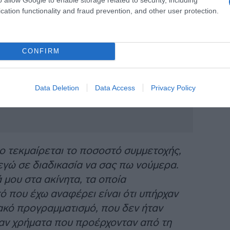
cation functionality and fraud prevention, and other user protection.
CONFIRM
Data Deletion
Data Access
Privacy Policy
ο τεκμαίρεται το ποσοστό συμμετοχής,
εγώ σε διαδικασία να σας πω νούμερα.
μου στα ακίνητα, τα οποία
ό που έχω αναφέρει είναι ότι υπήρχαν
ακό προγραμματισμό, που δεν ήταν
ταν χρήματα που προέρχονταν από τη