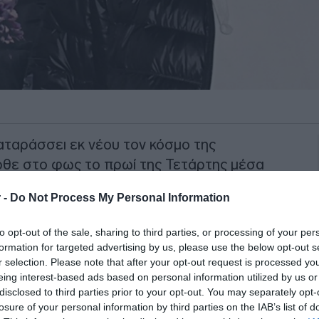
αταράσσει εκ νέου τον κόσμο της
ήρθε στο φως το πρωί της Τετάρτης μέσα
τός ποινικολόγος
Απόστολος Λύτρας
, ο
 -
Do Not Process My Personal Information
 στο επίκεντρο της επικαιρότητας για
του,
Σοφίας Πολυζωγοπούλου
,
to opt-out of the sale, sharing to third parties, or processing of your per
της, διεκδικώντας το αστρονομικό ποσό
formation for targeted advertising by us, please use the below opt-out s
r selection. Please note that after your opt-out request is processed y
eing interest-based ads based on personal information utilized by us or
disclosed to third parties prior to your opt-out. You may separately opt-
χρόνο μετά το περιστατικό βίας που
losure of your personal information by third parties on the IAB’s list of
υλακή για μερικούς μήνες, αφού