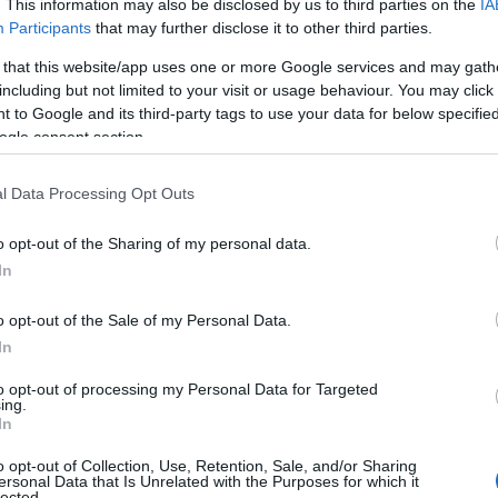
. This information may also be disclosed by us to third parties on the
IA
ή αφορά
αποκτήματα
που, σύμφωνα με
Participants
that may further disclose it to other third parties.
ομα της κας Πολυζωγοπούλου κατά τη
 that this website/app uses one or more Google services and may gath
τήθηκαν με δικά του χρήματα.
including but not limited to your visit or usage behaviour. You may click 
 to Google and its third-party tags to use your data for below specifi
ogle consent section.
ΙΑΦΗΜΙΣΗ
l Data Processing Opt Outs
o opt-out of the Sharing of my personal data.
In
o opt-out of the Sale of my Personal Data.
In
to opt-out of processing my Personal Data for Targeted
ing.
In
ωγοπούλου προχωρά σε νέα ποινική
o opt-out of Collection, Use, Retention, Sale, and/or Sharing
ersonal Data that Is Unrelated with the Purposes for which it
lected.