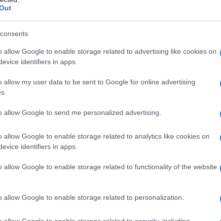
Out
ωγή
consents
o allow Google to enable storage related to advertising like cookies on
Τεργιάκης στην εκπομπή, η αγωγή
evice identifiers in apps.
ούς κατά της Σοφίας Πολυζωγοπούλου.
o allow my user data to be sent to Google for online advertising
νται στο δικόγραφο είναι ότι η 38χρονη
s.
οδο, ενδιαφερόταν για τις αισθητικές
to allow Google to send me personalized advertising.
ο παιδί μας και μεγαλομανία
».
o allow Google to enable storage related to analytics like cookies on
ου ΑΝΤ1, ο Απόστολος Λύτρας
evice identifiers in apps.
η νομική της βάση: «
Είναι μία αγωγή
α του γάμου μας είχαν αποκτηθεί κάποια
o allow Google to enable storage related to functionality of the website
ας Πολυζωγοπούλου. Έχουν αγοραστεί με
 στο να μου τα επιστρέψει. Κατόπιν
o allow Google to enable storage related to personalization.
ς. Είναι δικά μου αποκτήματα
».
o allow Google to enable storage related to security, including