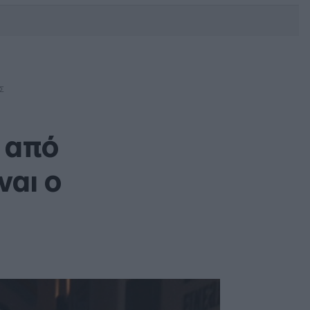
DEBATE: Πότε θα θέλατε να
γίνουν οι επόμενες εθνικές
εκλογές;
Σ
 από
ναι ο