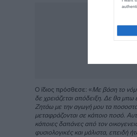
authenti
Ο ίδιος πρόσθεσε: «
Με βάση το νόμ
δε χρειάζεται απόδειξη. Δε θα μπω 
Ζητάω με την αγωγή μου τα ποσοστά 
μεταφράζονται σε κάποιο ποσό. Αυτ
κάποιες δαπάνες από τον οικογενει
φυσιολογικές και μάλιστα, επειδή ή