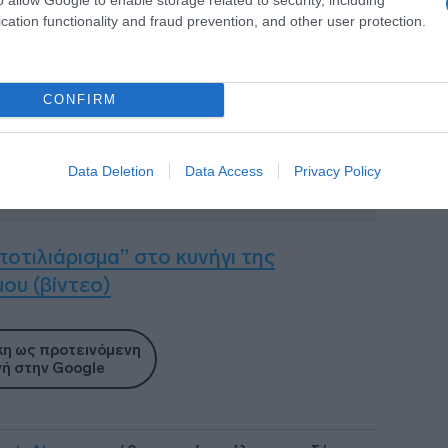
cation functionality and fraud prevention, and other user protection.
CONFIRM
Data Deletion
Data Access
Privacy Policy
οτιλιάρισμα” στο κυνήγι της
ου (βίντεο)
η ως προτεινόμενη
ή στην Google