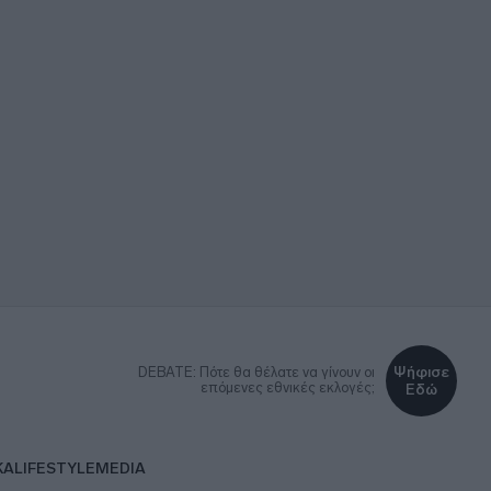
Ψήφισε
DEBATE: Πότε θα θέλατε να γίνουν οι
επόμενες εθνικές εκλογές;
Εδώ
ΚΑ
LIFESTYLE
MEDIA