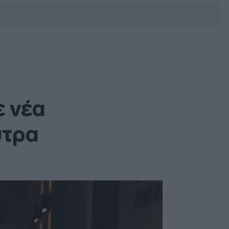
DEBATE: Πότε θα θέλατε να
γίνουν οι επόμενες εθνικές
εκλογές;
 νέα
ύτρα