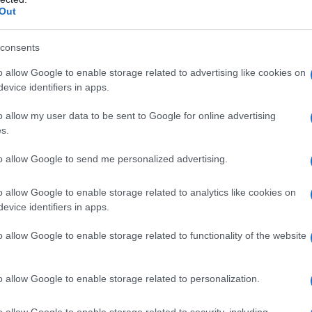
πες κι εσύ, ότι για μιάμιση ώρα
Out
συζητώντας για το ανήλικο τέκνο τους.
νές που κατάλαβαν τι ακριβώς συμβαίνει
consents
ε σε θέση να μεταφέρουμε πληροφορίες
o allow Google to enable storage related to advertising like cookies on
ίναι πολύ μεγάλη η πιθανότητα τις
evice identifiers in apps.
σκηθεί ποινική δίωξη κατά του
o allow my user data to be sent to Google for online advertising
ως μαθαίνω αφορά
ενδοοικογενειακή
s.
ναι κάτι που αν προκύψει ίσως να υπάρξει
ούς όρους
που έχουν επιβληθεί στον
to allow Google to send me personalized advertising.
ς
“.
o allow Google to enable storage related to analytics like cookies on
evice identifiers in apps.
o allow Google to enable storage related to functionality of the website
ν από τον Ιούνιο αναδρομικές αυξήσεις
o allow Google to enable storage related to personalization.
o allow Google to enable storage related to security, including