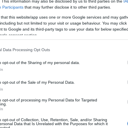
. This information may also be disclosed by us to third parties on the
IA
Participants
that may further disclose it to other third parties.
 that this website/app uses one or more Google services and may gath
including but not limited to your visit or usage behaviour. You may click 
 to Google and its third-party tags to use your data for below specifi
ogle consent section.
l Data Processing Opt Outs
o opt-out of the Sharing of my personal data.
In
o opt-out of the Sale of my Personal Data.
In
to opt-out of processing my Personal Data for Targeted
ing.
In
o opt-out of Collection, Use, Retention, Sale, and/or Sharing
λόγο στον
Τάσο Τεργιάκη
και είπε:
ersonal Data that Is Unrelated with the Purposes for which it
lected.