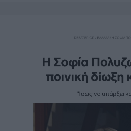
DEBATER.GR
/
ΕΛΛΑΔΑ
/
H ΣΟΦΊΑ ΠΟ
H Σοφία Πολυζ
ποινική δίωξη
"Ίσως να υπάρξει κα