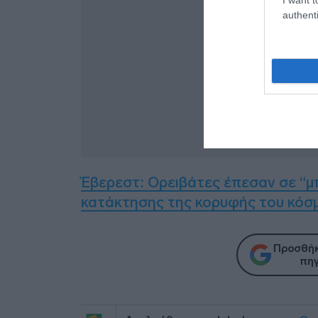
authenti
Έβερεστ: Ορειβάτες έπεσαν σε “μπ
κατάκτησης της κορυφής του κόσμ
Προσθήκ
πηγ