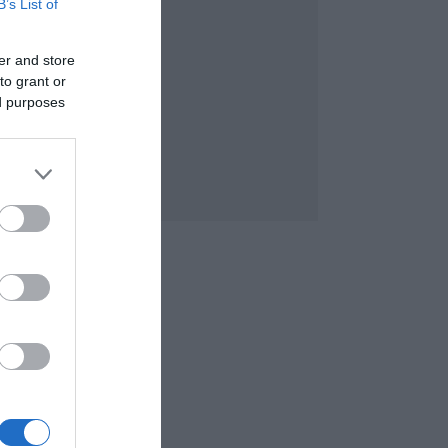
B’s List of
er and store
to grant or
ed purposes