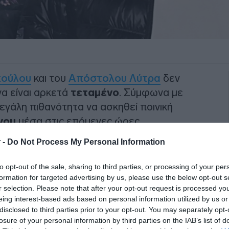
πούλου
και του
Απόστολου Λύτρα
δεν
να είναι αρκετά
τεταμένο
. Σύμφωνα με
εγάλη πιθανότητα να ασκηθεί ποινική
όγου
μέσα στις επόμενες ώρες.
 -
Do Not Process My Personal Information
:
“Είχαμε μεταδώσει ότι είχαν πάει στα
τρας
και η κυρία
Σοφία
to opt-out of the sale, sharing to third parties, or processing of your per
χωρίς να το γνωρίζει κανένας και μάθαμε
formation for targeted advertising by us, please use the below opt-out s
 που ήταν ο εισαγγελέας ακούστηκαν
r selection. Please note that after your opt-out request is processed y
eing interest-based ads based on personal information utilized by us or
κά» που ακούστηκαν ήταν ακραία”
.
disclosed to third parties prior to your opt-out. You may separately opt-
losure of your personal information by third parties on the IAB’s list of
ΙΑΦΗΜΙΣΗ