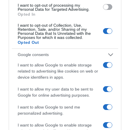
I want to opt-out of processing my
Personal Data for Targeted Advertising.
Χανιά: Νεαρός Παλαιστίνιος κλείδωσε
Opted In
ανήλικη στο σπίτι του – Την έσωσαν οι
φωνές της
I want to opt-out of Collection, Use,
Retention, Sale, and/or Sharing of my
Personal Data that Is Unrelated with the
Purposes for which it was collected.
Opted Out
Ακολούθησε το debater.gr στο
Google News
και μάθετε πρώτοι όλες τις ειδήσεις
Google consents
I want to allow Google to enable storage
Share
Tweet
related to advertising like cookies on web or
device identifiers in apps.
ΒΡΕΤΑΝΙΑ
ΙΡΑΝ
ΚΑΤΑΣΚΟΠΕΙΑ
I want to allow my user data to be sent to
Google for online advertising purposes.
ΔΙΑΦΗΜΙΣΗ
I want to allow Google to send me
personalized advertising.
I want to allow Google to enable storage