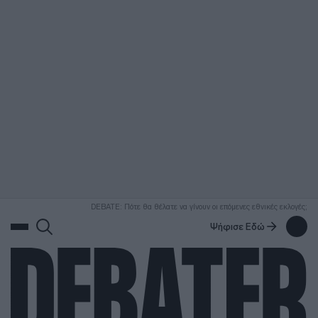
ΑΝΑΖΗΤΗΣΗ
DEBATE: Πότε θα θέλατε να γίνουν οι επόμενες εθνικές εκλογές;
Ψήφισε Εδώ