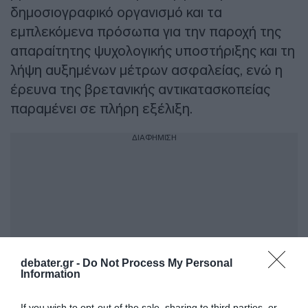
δημοσιογραφικό οργανισμό και τα
εμπλεκόμενα πρόσωπα για την παροχή της
απαραίτητης ψυχολογικής υποστήριξης και τη
λήψη αυξημένων μέτρων ασφαλείας, ενώ η
έρευνα της βρετανικής αντικατασκοπείας
παραμένει σε πλήρη εξέλιξη.
ΔΙΑΦΗΜΙΣΗ
debater.gr -
Do Not Process My Personal
Information
If you wish to opt-out of the sale, sharing to third parties, or