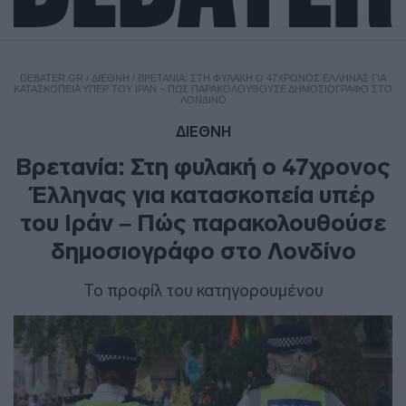
DEBATER.GR
/
ΔΙΕΘΝΗ
/
ΒΡΕΤΑΝΊΑ: ΣΤΗ ΦΥΛΑΚΉ Ο 47ΧΡΟΝΟΣ ΈΛΛΗΝΑΣ ΓΙΑ
ΚΑΤΑΣΚΟΠΕΊΑ ΥΠΈΡ ΤΟΥ ΙΡΆΝ – ΠΏΣ ΠΑΡΑΚΟΛΟΥΘΟΎΣΕ ΔΗΜΟΣΙΟΓΡΆΦΟ ΣΤΟ
ΛΟΝΔΊΝΟ
ΔΙΕΘΝΗ
Βρετανία: Στη φυλακή ο 47χρονος
Έλληνας για κατασκοπεία υπέρ
του Ιράν – Πώς παρακολουθούσε
δημοσιογράφο στο Λονδίνο
Το προφίλ του κατηγορουμένου