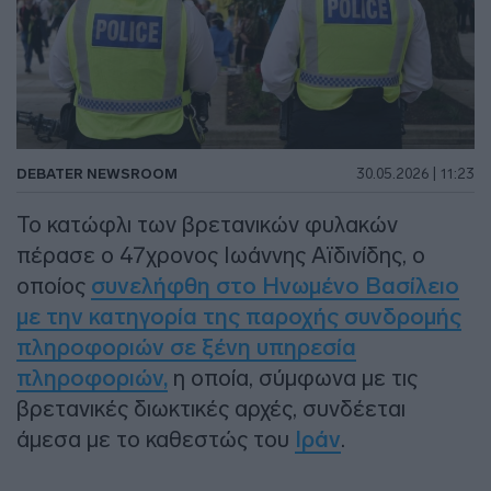
DEBATER NEWSROOM
30.05.2026 | 11:23
Το κατώφλι των βρετανικών φυλακών
πέρασε ο 47χρονος Ιωάννης Αϊδινίδης, ο
οποίος
συνελήφθη στο Ηνωμένο Βασίλειο
με την κατηγορία της παροχής συνδρομής
πληροφοριών σε ξένη υπηρεσία
πληροφοριών,
η οποία, σύμφωνα με τις
βρετανικές διωκτικές αρχές, συνδέεται
άμεσα με το καθεστώς του
Ιράν
.