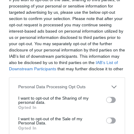
processing of your personal or sensitive information for
targeted advertising by us, please use the below opt-out
Προσθήκη ως προτεινόμενη
section to confirm your selection. Please note that after your
πηγή στην Google
opt-out request is processed you may continue seeing
interest-based ads based on personal information utilized by
us or personal information disclosed to third parties prior to
Ειδήσεις σήμερα
your opt-out. You may separately opt-out of the further
disclosure of your personal information by third parties on the
IAB’s list of downstream participants. This information may
To Ιράν θα διατηρήσει τον αποκλεισμό των
also be disclosed by us to third parties on the
IAB’s List of
Στενών του Ορμούζ έως ότου οι ΗΠΑ
Downstream Participants
that may further disclose it to other
αποδεχθούν “όλους” τους όρους της
third parties.
Ιός Δυτικού Νείλου: Έξι θάνατοι τις
Please note that this website/app uses one or more Google
Personal Data Processing Opt Outs
τελευταίες ημέρες – Στην Αττική τα
services and may gather and store information including but
not limited to your visit or usage behaviour. You may click to
I want to opt-out of the Sharing of my
περισσότερα κρούσματα
personal data.
grant or deny consent to Google and its third-party tags to
Opted In
ΠΑΣΟΚ: Η «Εστία» ανάλωσε τη μισή ύλη
use your data for below specified purposes in below Google
consent section.
της για να μην πει απολύτως τίποτα και να
I want to opt-out of the Sale of my
Personal Data.
επαναλάβει το φαντασιόπληκτο ρεπορτάζ
Opted In
της