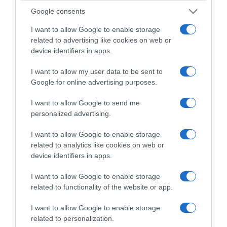
Πυρηνικού Υλικού της Εθνικής Διοίκησης
Google consents
Πυρηνικής Ασφάλειας (NTI) και τώρα
I want to allow Google to enable storage
επιβλέπει το πρόγραμμα ασφάλειας
related to advertising like cookies on web or
πυρηνικών υλικών του NTI, δήλωσε στο CNN
device identifiers in apps.
ότι η απομάκρυνση ακόμη και του ουρανίου
I want to allow my user data to be sent to
χαμηλού εμπλουτισμού του Ιράν,
Google for online advertising purposes.
συμπεριλαμβανομένων περισσότερων από
I want to allow Google to send me
13.000 λιβρών υλικού εμπλουτισμένου κατά
personalized advertising.
5%, μπορεί να είναι απαραίτητη για την
αποτροπή μελλοντικών εργασιών με
I want to allow Google to enable storage
related to analytics like cookies on web or
πυρηνικά όπλα.
device identifiers in apps.
Αυτό συμβαίνει επειδή το Ιράν έχει αναπτύξει
I want to allow Google to enable storage
τις δεξιότητες και την εμπειρία για την
related to functionality of the website or app.
παραγωγή προηγμένων φυγοκεντρητών που
I want to allow Google to enable storage
μπορούν να εμπλουτίσουν περαιτέρω το
related to personalization.