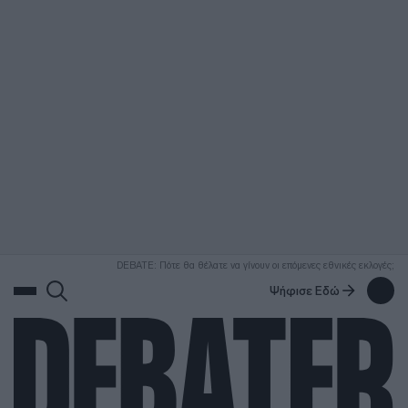
ΑΝΑΖΗΤΗΣΗ
DEBATE: Πότε θα θέλατε να γίνουν οι επόμενες εθνικές εκλογές;
Ψήφισε Εδώ