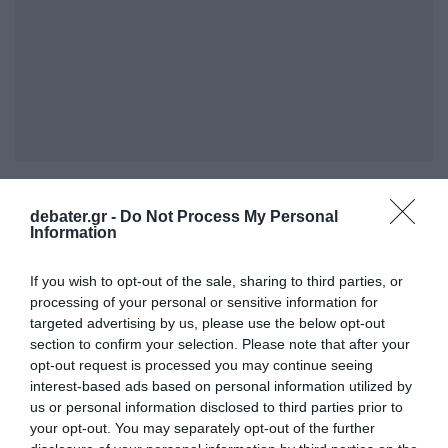
Δεν είναι σαφές εάν το Ιράν έχει επί του
debater.gr -
Do Not Process My Personal
παρόντος την ικανότητα να μετατρέψει το
Information
60% αέριο ουράνιο που περιέχει σε μέταλλο,
όπως απαιτείται για την παραγωγή πυρηνικής
If you wish to opt-out of the sale, sharing to third parties, or
processing of your personal or sensitive information for
κεφαλής, αλλά πριν από τις επιθέσεις του
targeted advertising by us, please use the below opt-out
2025 διέθετε τις κατάλληλες εγκαταστάσεις,
section to confirm your selection. Please note that after your
δήλωσε ο Μπρούερ.
opt-out request is processed you may continue seeing
interest-based ads based on personal information utilized by
us or personal information disclosed to third parties prior to
Επίσης, δεν είναι σαφές πόσο γρήγορα το
your opt-out. You may separately opt-out of the further
ιρανικό καθεστώς θα μπορούσε να