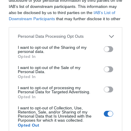
disclosure of your personal information by third parties on the
επαναλάβει και να ολοκληρώσει το έργο της
IAB’s list of downstream participants. This information may
also be disclosed by us to third parties on the
IAB’s List of
οπλοποίησης, το οποίο περιλαμβάνει τη
Downstream Participants
that may further disclose it to other
διαμόρφωση του πυρήνα της βόμβας και την
third parties.
ανάπτυξη των εκρηκτικών που απαιτούνται
Please note that this website/app uses one or more Google
Personal Data Processing Opt Outs
για την πυροδότησή της. Όταν η Κίνα
services and may gather and store information including but
ολοκλήρωσε τον εμπλουτισμό ουρανίου το
not limited to your visit or usage behaviour. You may click to
I want to opt-out of the Sharing of my
personal data.
grant or deny consent to Google and its third-party tags to
1964, χρειάστηκε μόνο «τρεις έως πέντε
Opted In
use your data for below specified purposes in below Google
εβδομάδες για να μετατρέψει [το αέριο σε
consent section.
I want to opt-out of the Sale of my
μέταλλο]… και να συναρμολογήσει μια
Personal Data.
Opted In
ατομική βόμβα», έγραψε ο φυσικός του
Χάρβαρντ και ειδικός σε θέματα πυρηνικής
I want to opt-out of processing my
Personal Data for Targeted Advertising.
ενέργειας στην Κίνα, Χούι Ζανγκ, στο Bulletin
Opted In
of the Atomic Scientists πέρυσι.
I want to opt-out of Collection, Use,
Retention, Sale, and/or Sharing of my
Personal Data that Is Unrelated with the
Ο Σκοτ ​​Ρόκερ, ο οποίος διετέλεσε
Purposes for which it was collected.
Opted Out
επικεφαλής του Γραφείου Απομάκρυνσης