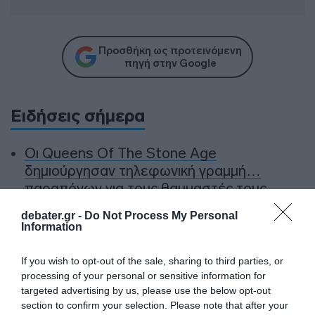
Προσθήκη ως προτεινόμενη
πηγή στην Google
Ειδήσεις σήμερα
Οι Queens Of The Stone Age
δημιούργησαν τηλεφωνική γραμμή…
παραπόνων για τους θαυμαστές τους
Ανοίγει τη Δευτέρα η Παλαιά Παραλιακή
debater.gr -
Do Not Process My Personal
Information
στην Καλλιθέα – Θωρακίζεται η περιοχή
απέναντι σε πλημμυρικά φαινόμενα
If you wish to opt-out of the sale, sharing to third parties, or
(βίντεο)
processing of your personal or sensitive information for
targeted advertising by us, please use the below opt-out
Υπογράφηκε η σύμβαση για τα συστήματα
section to confirm your selection. Please note that after your
αεροναυτιλίας στο νέο Διεθνές