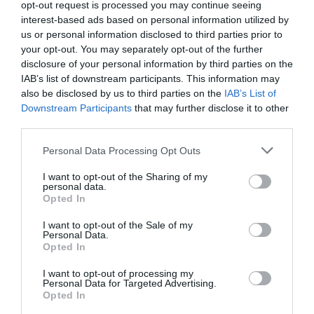
opt-out request is processed you may continue seeing
Αεροδρόμιο Ηρακλείου – Αναμένεται να
interest-based ads based on personal information utilized by
τεθεί σε λειτουργία τον Νοέμβριο του
us or personal information disclosed to third parties prior to
your opt-out. You may separately opt-out of the further
2028
disclosure of your personal information by third parties on the
Χατζηδάκης: “Άκυρες από 1η Οκτωβρίου οι
IAB’s list of downstream participants. This information may
also be disclosed by us to third parties on the
IAB’s List of
εγκύκλιοι που δεν αναρτώνται –
Downstream Participants
that may further disclose it to other
Υποχρεωτική η δημοσίευσή τους στις
third parties.
ιστοσελίδες των φορέων που τις εκδίδουν”
Please note that this website/app uses one or more Google
Personal Data Processing Opt Outs
services and may gather and store information including but
not limited to your visit or usage behaviour. You may click to
I want to opt-out of the Sharing of my
Ακολούθησε το debater.gr στο
Google News
personal data.
grant or deny consent to Google and its third-party tags to
και μάθετε πρώτοι όλες τις ειδήσεις
Opted In
use your data for below specified purposes in below Google
consent section.
I want to opt-out of the Sale of my
Share
Tweet
Personal Data.
Opted In
ΗΠΑ
ΙΡΑΝ
ΚΙΝΑ
ΝΤΟΝΑΛΝΤ ΤΡΑΜΠ
I want to opt-out of processing my
Personal Data for Targeted Advertising.
ΣΤΕΝΑ ΤΟΥ ΟΡΜΟΥΖ
Opted In