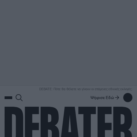
ΑΝΑΖΗΤΗΣΗ
DEBATE: Πότε θα θέλατε να γίνουν οι επόμενες εθνικές εκλογές;
Ψήφισε Εδώ