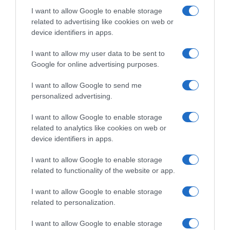
Νέας Υόρκης κρύβουν σοβαρούς κινδύνους.
I want to allow Google to enable storage
related to advertising like cookies on web or
Το δίκτυο μπορεί να περιέχει
τοξικά και
device identifiers in apps.
δυνητικά θανατηφόρα αέρια, ασταθείς
επιφάνειες, ξαφνικές πλημμύρες και
I want to allow my user data to be sent to
Google for online advertising purposes.
άλλες παγίδες
που μπορούν να αποβούν
μοιραίες για όποιον επιχειρήσει να κινηθεί εκεί
I want to allow Google to send me
χωρίς εξειδικευμένη εκπαίδευση και
personalized advertising.
κατάλληλο εξοπλισμό.
I want to allow Google to enable storage
related to analytics like cookies on web or
Το Τμήμα Προστασίας Περιβάλλοντος της
device identifiers in apps.
Νέας Υόρκης ανακοίνωσε ότι οι μέχρι στιγμής
I want to allow Google to enable storage
έλεγχοι δεν έδειξαν ζημιές στις υποδομές
related to functionality of the website or app.
των αποχετεύσεων, ενώ η αστυνομία τονίζει
ότι δεν υπάρχει ένδειξη άμεσης απειλής για
I want to allow Google to enable storage
related to personalization.
τη δημόσια ασφάλεια.
I want to allow Google to enable storage