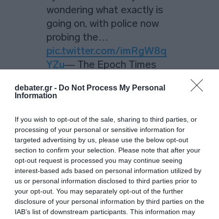
wondering what exactly is
going on, with police now
probing the…
pic.twitter.com/imRgW8q
YZu
— The Epoch Times
(@EpochTimes)
June 3,
debater.gr -
Do Not Process My Personal
2026
Information
Οι ερευνητές εξετάζουν διάφορα σενάρια
If you wish to opt-out of the sale, sharing to third parties, or
για τα κίνητρά τους. Σύμφωνα με ανώτερο
processing of your personal or sensitive information for
targeted advertising by us, please use the below opt-out
αξιωματούχο των διωκτικών αρχών, η
section to confirm your selection. Please note that after your
επικρατέστερη θεωρία είναι ότι οι εισβολείς
opt-out request is processed you may continue seeing
αναζητούν αντικείμενα αξίας που καταλήγουν
interest-based ads based on personal information utilized by
us or personal information disclosed to third parties prior to
στο αποχετευτικό σύστημα, είτε κατά λάθος
your opt-out. You may separately opt-out of the further
είτε έπειτα από εγκληματικές ενέργειες.
disclosure of your personal information by third parties on the
IAB’s list of downstream participants. This information may
ΔΙΑΦΗΜΙΣΗ