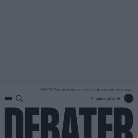
ΑΝΑΖΗΤΗΣΗ
DEBATE: Πότε θα θέλατε να γίνουν οι επόμενες εθνικές εκλογές;
Ψήφισε Εδώ