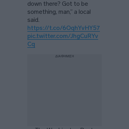
down there? Got to be
something, man,” a local
said.
https://t.co/6OqhYvHY57
pic.twitter.com/JhgCuRYv
Cq
ΔΙΑΦΗΜΙΣΗ