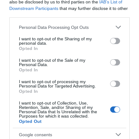
also be disclosed by us to third parties on the
IAB’s List of
Downstream Participants
that may further disclose it to other
third parties.
Please note that this website/app uses one or more Google
Personal Data Processing Opt Outs
services and may gather and store information including but
not limited to your visit or usage behaviour. You may click to
I want to opt-out of the Sharing of my
personal data.
grant or deny consent to Google and its third-party tags to
Opted In
use your data for below specified purposes in below Google
consent section.
I want to opt-out of the Sale of my
Personal Data.
Opted In
I want to opt-out of processing my
«Πρέπει να μάθουμε ποιοι ήταν και τι
Personal Data for Targeted Advertising.
Opted In
ακριβώς έκαναν εκεί κάτω», δήλωσε ο πρώην
διοικητής της αστυνομίας της Νέας Υόρκης
I want to opt-out of Collection, Use,
Retention, Sale, and/or Sharing of my
και αναλυτής θεμάτων ασφάλειας, Τζον
Personal Data that Is Unrelated with the
Purposes for which it was collected.
Μόναχαν.
Opted Out
Google consents
Οι αρχές υπογραμμίζουν ότι οι υπόνομοι της