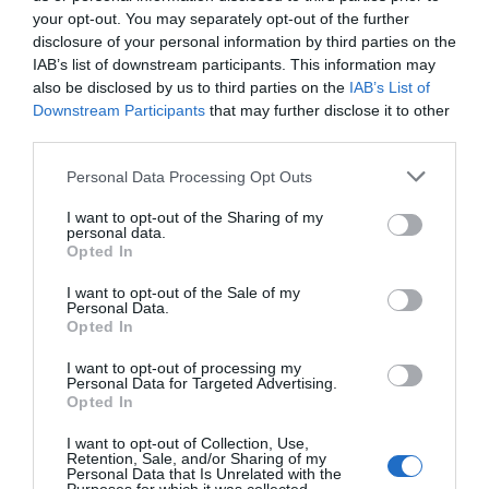
your opt-out. You may separately opt-out of the further
ΝΑΤΟ
ΣΥΝΟΔΟΣ ΚΟΡΥΦΗΣ ΝΑΤΟ
disclosure of your personal information by third parties on the
IAB’s list of downstream participants. This information may
ΔΙΑΦΗΜΙΣΗ
also be disclosed by us to third parties on the
IAB’s List of
Downstream Participants
that may further disclose it to other
third parties.
Please note that this website/app uses one or more Google
Personal Data Processing Opt Outs
services and may gather and store information including but
not limited to your visit or usage behaviour. You may click to
I want to opt-out of the Sharing of my
personal data.
grant or deny consent to Google and its third-party tags to
Opted In
use your data for below specified purposes in below Google
consent section.
I want to opt-out of the Sale of my
Personal Data.
Opted In
I want to opt-out of processing my
ΣΧΟΛΙΑ
Personal Data for Targeted Advertising.
Opted In
I want to opt-out of Collection, Use,
Retention, Sale, and/or Sharing of my
Personal Data that Is Unrelated with the