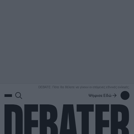
ΑΝΑΖΗΤΗΣΗ
DEBATE: Πότε θα θέλατε να γίνουν οι επόμενες εθνικές εκλογές;
Ψήφισε Εδώ