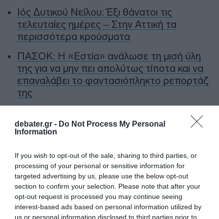
Ιός Δυτικού Νείλου: Έξι θάνατοι τις
τελευταίες ημέρες – Στην Αττική τα
περισσότερα κρούσματα
ΠΑΣΟΚ: Η «Εστία» ανάλωσε τη μισή ύλη
της για να μην πει απολύτως τίποτα και να
επαναλάβει το φαντασιόπληκτο ρεπορτάζ
της
Χανιά: Νεαρός Παλαιστίνιος κλείδωσε
ανήλικη στο σπίτι του – Την έσωσαν οι
debater.gr -
Do Not Process My Personal
Information
φωνές της
If you wish to opt-out of the sale, sharing to third parties, or
processing of your personal or sensitive information for
Ακολούθησε το debater.gr στο
Google News
targeted advertising by us, please use the below opt-out
και μάθετε πρώτοι όλες τις ειδήσεις
section to confirm your selection. Please note that after your
opt-out request is processed you may continue seeing
interest-based ads based on personal information utilized by
Share
Tweet
us or personal information disclosed to third parties prior to