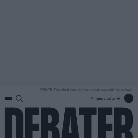
ΑΝΑΖΗΤΗΣΗ
DEBATE: Πότε θα θέλατε να γίνουν οι επόμενες εθνικές εκλογές;
Ψήφισε Εδώ