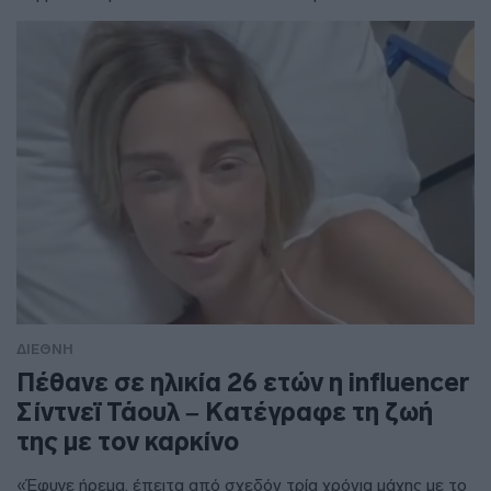
ΔΙΕΘΝΗ
Πέθανε σε ηλικία 26 ετών η influencer
Σίντνεϊ Τάουλ – Kατέγραφε τη ζωή
της με τον καρκίνο
«Έφυγε ήρεμα, έπειτα από σχεδόν τρία χρόνια μάχης με το