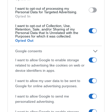
I want to opt-out of processing my
Personal Data for Targeted Advertising.
Opted In
I want to opt-out of Collection, Use,
Retention, Sale, and/or Sharing of my
Personal Data that Is Unrelated with the
Purposes for which it was collected.
ΔΙΕΘΝΗ
Opted Out
Εξαρθρώθηκε μεγάλο κύκλωμα
διακινητών στην Ισπανία –
Google consents
Μετέφεραν ναρκωτικά προς την
I want to allow Google to enable storage
Αλγερία και μετανάστες προς την
related to advertising like cookies on web or
Ευρώπη
device identifiers in apps.
I want to allow my user data to be sent to
Οι ισπανικές αρχές προχώρησαν σε 78 συλλήψεις - Πώς
Google for online advertising purposes.
γίνονταν οι επικίνδυνες θαλάσσιες διελεύσεις
I want to allow Google to send me
personalized advertising.
I want to allow Google to enable storage