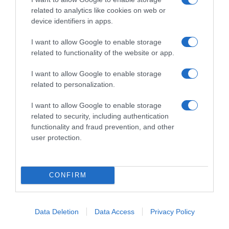
related to analytics like cookies on web or
device identifiers in apps.
I want to allow Google to enable storage
related to functionality of the website or app.
I want to allow Google to enable storage
related to personalization.
I want to allow Google to enable storage
ΔΙΕΘΝΗ
related to security, including authentication
functionality and fraud prevention, and other
Η Σαουδική Αραβία, η Τουρκία και το
user protection.
Πακιστάν υπέγραψαν κοινή αμυντική
συμφωνία
CONFIRM
Οι τρεις χώρες έχουν κοινές ανησυχίες για την χαώδη
κατάσταση στη Μέση Ανατολή
Data Deletion
Data Access
Privacy Policy