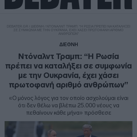
DEBATER.GR
/
ΔΙΕΘΝΗ
/
ΝΤΌΝΑΛΝΤ ΤΡΑΜΠ: “Η ΡΩΣΊΑ ΠΡΈΠΕΙ ΝΑ ΚΑΤΑΛΉΞΕΙ
ΣΕ ΣΥΜΦΩΝΊΑ ΜΕ ΤΗΝ ΟΥΚΡΑΝΊΑ, ΈΧΕΙ ΧΆΣΕΙ ΠΡΩΤΟΦΑΝΉ ΑΡΙΘΜΌ
ΑΝΘΡΏΠΩΝ”
ΔΙΕΘΝΗ
Ντόναλντ Τραμπ: “Η Ρωσία
πρέπει να καταλήξει σε συμφωνία
με την Ουκρανία, έχει χάσει
πρωτοφανή αριθμό ανθρώπων”
«Ο μόνος λόγος για τον οποίο ασχολούμαι είναι
ότι δεν θέλω να βλέπω 25.000 νέους να
πεθαίνουν κάθε μήνα» πρόσθεσε