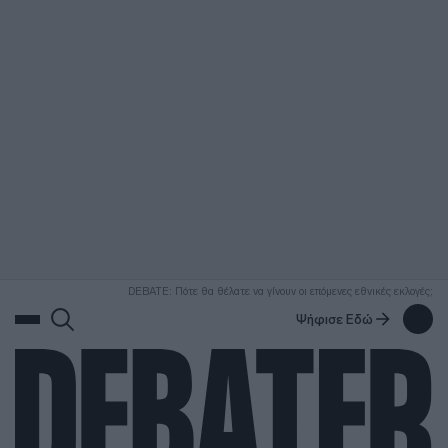
ΑΝΑΖΗΤΗΣΗ
DEBATE: Πότε θα θέλατε να γίνουν οι επόμενες εθνικές εκλογές;
Ψήφισε Εδώ