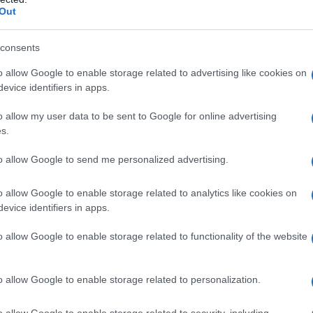
Out
των διακόπτεται σταδιακά στα εξής
consents
o allow Google to enable storage related to advertising like cookies on
 της παλαιάς Λ. Ποσειδώνος από τον
evice identifiers in apps.
σειδώνος, στο ρεύμα προς Γλυφάδα.
o allow my user data to be sent to Google for online advertising
s.
Λ. Ποσειδώνος από τον κόμβο της Λ.
Ελληνικό (ρεύμα προς Γλυφάδα), καθώς
to allow Google to send me personalized advertising.
λατεία Κρήτης στη Γλυφάδα (ρεύμα προς
o allow Google to enable storage related to analytics like cookies on
evice identifiers in apps.
ίας στη Λ. Κ. Καραμανλή (από Πλ.
o allow Google to enable storage related to functionality of the website
ρη, στο ρεύμα προς Σούνιο).
σμός και στα δύο ρεύματα
στις
o allow Google to enable storage related to personalization.
ος (στα τμήματα από Λ. Ευελπίδων έως
o allow Google to enable storage related to security, including