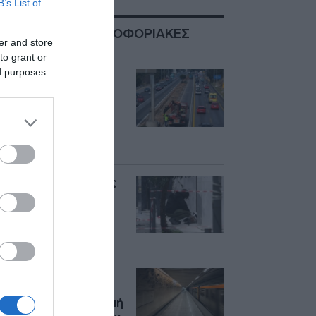
B’s List of
ΣΧΕΤΙΚΑ ΜΕ:ΚΥΚΛΟΦΟΡΙΑΚΕΣ
er and store
ΡΥΘΜΙΣΕΙΣ
to grant or
ed purposes
Θεσσαλονίκη:
Κυκλοφοριακές
ρυθμίσεις στην
περιφερειακή οδό
λόγω των εργασιών
του Flyover
Έληξε ο συναγερμός
στην Ερμού –
Αποκαταστάθηκε η
κυκλοφορία στο
Μοναστηράκι
Συνεχίζονται οι
κυκλοφοριακές
ρυθμίσεις στη Γραμμή