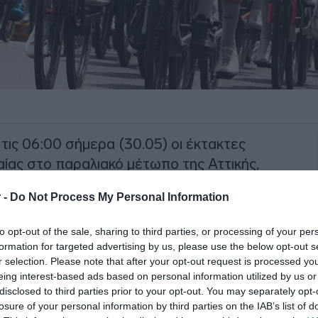
τις 06:00 σήμερα (30.05) οι έκτακτες
ίας στο παραλιακό μέτωπο της Αττικής,
 ποδηλατικού αγώνα «IG POSIDONIA
 -
Do Not Process My Personal Information
to opt-out of the sale, sharing to third parties, or processing of your per
ούς οδικούς άξονες στους Δήμους
formation for targeted advertising by us, please use the below opt-out s
ού-Αργυρούπολης, Γλυφάδας, Βάρης-
r selection. Please note that after your opt-out request is processed y
ωνικού και Λαυρεωτικής.
eing interest-based ads based on personal information utilized by us or
disclosed to third parties prior to your opt-out. You may separately opt-
losure of your personal information by third parties on the IAB’s list of
ΙΑΦΗΜΙΣΗ