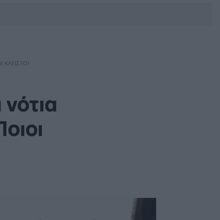
DEBATE: Πότε θα θέλατε να
γίνουν οι επόμενες εθνικές
εκλογές;
Ι ΚΛΕΙΣΤΟΊ
 νότια
Ποιοι