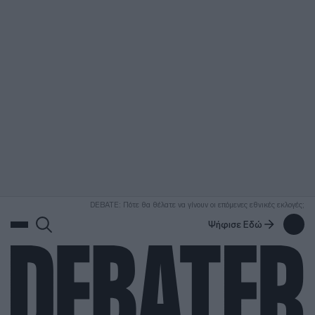
ΑΝΑΖΗΤΗΣΗ
DEBATE: Πότε θα θέλατε να γίνουν οι επόμενες εθνικές εκλογές;
Ψήφισε Εδώ