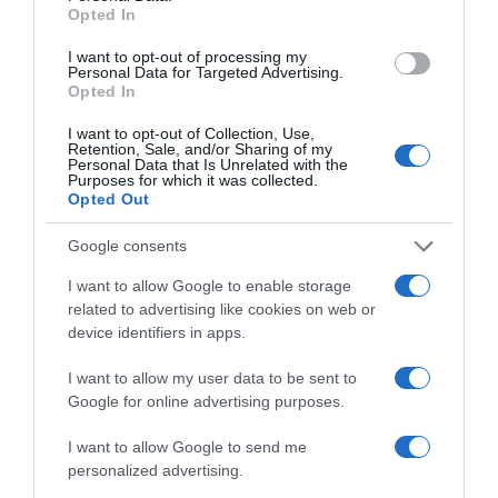
Opted In
Ακολούθησε το debater.gr στο
Google News
I want to opt-out of processing my
Personal Data for Targeted Advertising.
και μάθετε πρώτοι όλες τις ειδήσεις
Opted In
I want to opt-out of Collection, Use,
Share
Tweet
Retention, Sale, and/or Sharing of my
Personal Data that Is Unrelated with the
Purposes for which it was collected.
Opted Out
17 ΝΟΕΜΒΡΗ
ΑΛΕΞΑΝΔΡΟΣ ΓΙΩΤΟΠΟΥΛΟΣ
ΣΤΕΙΤ ΝΤΙΠΑΡΤΜΕΝΤ
Google consents
ΔΙΑΦΗΜΙΣΗ
I want to allow Google to enable storage
related to advertising like cookies on web or
device identifiers in apps.
I want to allow my user data to be sent to
Google for online advertising purposes.
I want to allow Google to send me
personalized advertising.