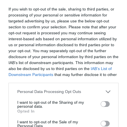
If you wish to opt-out of the sale, sharing to third parties, or
Καταγγελία για ξυλοδαρμό ειδικευόμενης
processing of your personal or sensitive information for
γιατρού στον Ερυθρό Σταυρό από γυναίκα
targeted advertising by us, please use the below opt-out
ασθενή – “Άρχισε να τη σπρώχνει, να τη
section to confirm your selection. Please note that after your
βρίζει και να τη χτυπάει”
opt-out request is processed you may continue seeing
interest-based ads based on personal information utilized by
Κρήτη: Η αστυνομία διαψεύδει ότι ο
us or personal information disclosed to third parties prior to
τουρίστας θέλησε να πληρώσει για να
your opt-out. You may separately opt-out of the further
ασελγήσει σε ανήλικη – Έκανε ερωτική
disclosure of your personal information by third parties on the
IAB’s list of downstream participants. This information may
πρόταση σε ενήλικη εργαζόμενη
also be disclosed by us to third parties on the
IAB’s List of
Downstream Participants
that may further disclose it to other
Ιαπωνία: Ο τυφώνας Dolphin χτύπησε την
third parties.
Οκινάουα – Ακυρώσεις πτήσεων,
τραυματίες και πάνω από 50.000 κτίρια
Please note that this website/app uses one or more Google
Personal Data Processing Opt Outs
χωρίς ρεύμα (βίντεο)
services and may gather and store information including but
not limited to your visit or usage behaviour. You may click to
I want to opt-out of the Sharing of my
personal data.
Σοβαρή η επιδείνωση της υγείας του Τζο
grant or deny consent to Google and its third-party tags to
Opted In
use your data for below specified purposes in below Google
Μπάιντεν: Ο καρκίνος έχει κάνει μετάσταση
consent section.
στα οστά – “Έχει αφόρητους πόνους”
I want to opt-out of the Sale of my
Personal Data.