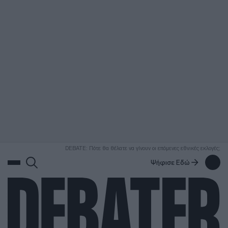
ΑΝΑΖΗΤΗΣΗ
DEBATE: Πότε θα θέλατε να γίνουν οι επόμενες εθνικές εκλογές;
Ψήφισε Εδώ