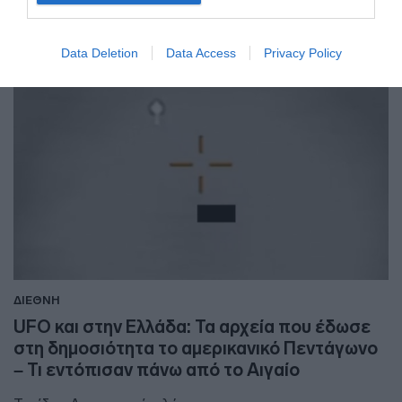
Data Deletion
Data Access
Privacy Policy
ΔΙΕΘΝΗ
UFO και στην Ελλάδα: Τα αρχεία που έδωσε
στη δημοσιότητα το αμερικανικό Πεντάγωνο
– Τι εντόπισαν πάνω από το Αιγαίο