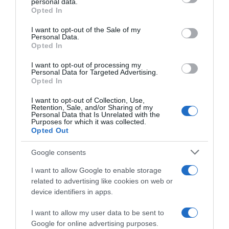
personal data.
grant or deny consent to Google and its third-party tags to
Opted In
use your data for below specified purposes in below Google
consent section.
I want to opt-out of the Sale of my
Personal Data.
Opted In
I want to opt-out of processing my
Personal Data for Targeted Advertising.
Opted In
ΔΙΕΘΝΗ
I want to opt-out of Collection, Use,
Retention, Sale, and/or Sharing of my
Ο Λευκός Οίκος προσκαλεί τον Ίλον Μασκ και
Personal Data that Is Unrelated with the
Purposes for which it was collected.
τον Τιμ Κουκ να συνοδεύσουν τον Τραμπ στην
Opted Out
Κίνα
Google consents
Ο Αμερικανός πρόεδρος θα πραγματοποιήσει
επίσκεψη στην Κίνα από τη 13η έως τη 15 Μαΐου
I want to allow Google to enable storage
related to advertising like cookies on web or
11.05.2026 - 19:15
device identifiers in apps.
I want to allow my user data to be sent to
Google for online advertising purposes.