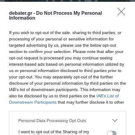
debater.gr -
Do Not Process My Personal
Information
If you wish to opt-out of the sale, sharing to third parties, or
ΔΙΕΘΝΗ
processing of your personal or sensitive information for
Λευκός Οίκος: Αναβλήθηκε η τελετή
targeted advertising by us, please use the below opt-out
υπογραφής από τον Τραμπ ενός
section to confirm your selection. Please note that after your
opt-out request is processed you may continue seeing
εκτελεστικού διατάγματος για την Τεχνητή
interest-based ads based on personal information utilized by
Νοημοσύνη
us or personal information disclosed to third parties prior to
your opt-out. You may separately opt-out of the further
Τι αναφέρουν τα ξένα ΜΜΕ
disclosure of your personal information by third parties on the
IAB’s list of downstream participants. This information may
21.05.2026 - 19:32
also be disclosed by us to third parties on the
IAB’s List of
Downstream Participants
that may further disclose it to other
third parties.
Please note that this website/app uses one or more Google
Personal Data Processing Opt Outs
services and may gather and store information including but
not limited to your visit or usage behaviour. You may click to
I want to opt-out of the Sharing of my