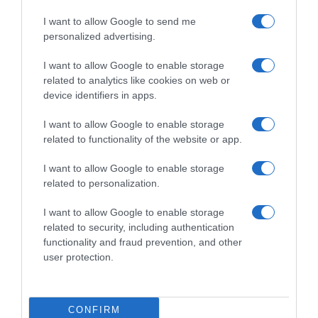
I want to allow Google to send me
personalized advertising.
I want to allow Google to enable storage
related to analytics like cookies on web or
device identifiers in apps.
I want to allow Google to enable storage
related to functionality of the website or app.
I want to allow Google to enable storage
related to personalization.
ΕΛΛΑΔΑ
Πεντάγωνο: Τρεις αναφορές για θεάσεις
I want to allow Google to enable storage
UFO στην Ελλάδα περιλαμβάνονται στους
related to security, including authentication
αποχαρακτηρισμένους φακέλους
functionality and fraud prevention, and other
user protection.
Από τον Οκτώβριο του 2023 έως τον Ιανουάριο του
2024
CONFIRM
09.05.2026 - 08:26