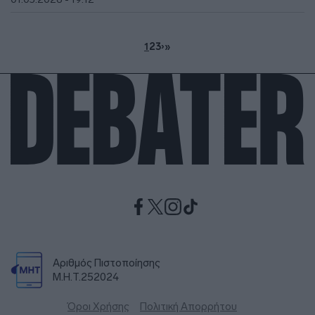
1
2
3
›
»
Αριθμός Πιστοποίησης
Μ.Η.Τ.252024
Όροι Χρήσης
Πολιτική Απορρήτου