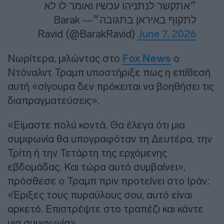
״אתקשר לנתניהו עכשיו ואומר לו לא
לתקוף באיראן בתגובה״— Barak
Ravid (@BarakRavid)
June 7, 2026
Νωρίτερα, μιλώντας στο
Fox News
ο
Ντόναλντ Τραμπ υποστήριξε πως η επίθεσή
αυτή «σίγουρα δεν πρόκειται να βοηθήσει τις
διαπραγματεύσεις».
«Είμαστε πολύ κοντά. Θα έλεγα ότι μια
συμφωνία θα υπογραφόταν τη Δευτέρα, την
Τρίτη ή την Τετάρτη της ερχόμενης
εβδομάδας. Και τώρα αυτό συμβαίνει»,
πρόσθεσε ο Τραμπ πριν προτείνει στο Ιράν:
«Έριξες τους πυραύλους σου, αυτό είναι
αρκετό. Επιστρέψτε στο τραπέζι και κάντε
μια συμφωνία».