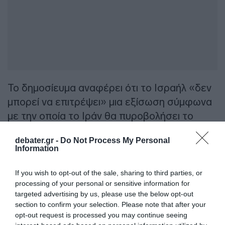
Το δημοσίευμα αναφέρει ότι το Ισραήλ «δεν
μπορεί να επιτρέψει» μια εξίσωση σύμφωνα
με την οποία το Ιράν θα πυροβολήσει το
Ισραήλ αφού το Ισραήλ επιτεθεί σε στόχους
debater.gr -
Do Not Process My Personal
της Χεζμπολάχ στη Βηρυτό. Σύμφωνα με
Information
πληροφορίες, ο πρωθυπουργός Μπενιαμίν
Νετανιάχου και ανώτεροι αξιωματούχοι θα
If you wish to opt-out of the sale, sharing to third parties, or
processing of your personal or sensitive information for
πραγματοποιήσουν σύντομα αξιολόγηση
targeted advertising by us, please use the below opt-out
ασφαλείας.
section to confirm your selection. Please note that after your
opt-out request is processed you may continue seeing