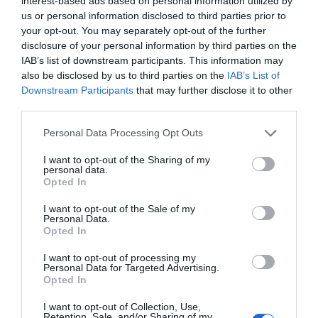
interest-based ads based on personal information utilized by
Προσθήκη ως προτεινόμενη
us or personal information disclosed to third parties prior to
πηγή στην Google
your opt-out. You may separately opt-out of the further
disclosure of your personal information by third parties on the
IAB’s list of downstream participants. This information may
Ειδήσεις σήμερα
also be disclosed by us to third parties on the
IAB’s List of
Downstream Participants
that may further disclose it to other
third parties.
Αυστρία: Νέο ρεκόρ υψηλής θερμοκρασίας,
Please note that this website/app uses one or more Google
με 41,2 βαθμούς Κελσίου
Personal Data Processing Opt Outs
services and may gather and store information including but
Ουκρανία: Οι οικογένειες με παιδιά
not limited to your visit or usage behaviour. You may click to
I want to opt-out of the Sharing of my
personal data.
grant or deny consent to Google and its third-party tags to
διατάχθηκαν να εκκενώσουν το
Opted In
use your data for below specified purposes in below Google
Κραματόρσκ
consent section.
I want to opt-out of the Sale of my
Personal Data.
ΗΠΑ: Ο Ζούκερμπεργκ απολογήθηκε στην
Opted In
Ινδία για λάθη και περιεχόμενο της Meta
I want to opt-out of processing my
Personal Data for Targeted Advertising.
Χαλκιδική: Εντός ορίων τα αποτελέσματα
Opted In
από τις πρώτες μικροβιολογικές αναλύσεις
στο πόσιμο νερό
I want to opt-out of Collection, Use,
Retention, Sale, and/or Sharing of my