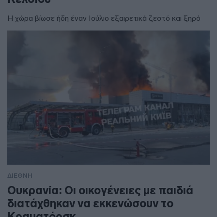
Η χώρα βίωσε ήδη έναν Ιούλιο εξαιρετικά ζεστό και ξηρό
ΔΙΕΘΝΗ
Ουκρανία: Οι οικογένειες με παιδιά
διατάχθηκαν να εκκενώσουν το
Κραματόρσκ