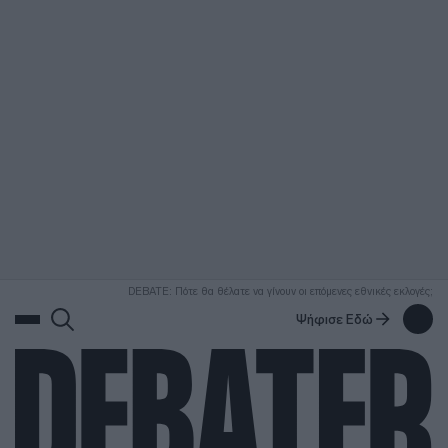
ΑΝΑΖΗΤΗΣΗ
DEBATE: Πότε θα θέλατε να γίνουν οι επόμενες εθνικές εκλογές;
Ψήφισε Εδώ