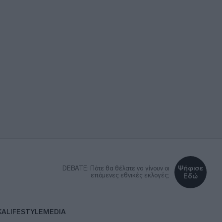
Ψήφισε
DEBATE: Πότε θα θέλατε να γίνουν οι
επόμενες εθνικές εκλογές;
Εδώ
ΚΑ
LIFESTYLE
MEDIA