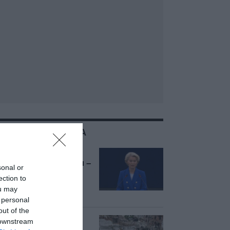
ΣΧΕΤΙΚΑ ΜΕ:ΡΩΣΙΑ
Ρωσικός πύραυλος
έπεσε στην Πολωνία –
sonal or
Η οργισμένη
ection to
αντίδραση της φον
ou may
ντερ Λάιεν
 personal
out of the
Ουκρανία:
 downstream