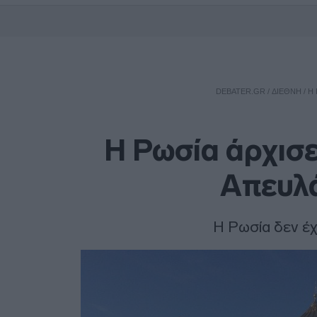
DEBATER.GR
/
ΔΙΕΘΝΗ
/
H 
H Ρωσία άρχισε
Απευλά
Η Ρωσία δεν έχ