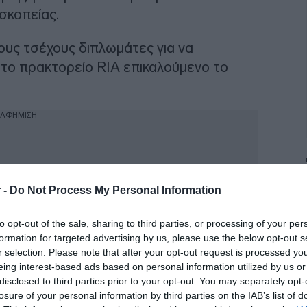
σκοπείας.
υς τσέχους διπλωμάτες για να
το πρακτορείο RIA επικαλούμενο το
ΙΑΦΗΜΙΣΗ
 -
Do Not Process My Personal Information
to opt-out of the sale, sharing to third parties, or processing of your per
formation for targeted advertising by us, please use the below opt-out s
r selection. Please note that after your opt-out request is processed y
eing interest-based ads based on personal information utilized by us or
disclosed to third parties prior to your opt-out. You may separately opt-
losure of your personal information by third parties on the IAB’s list of
θες την απέλαση 18 ρώσων διπλωματών