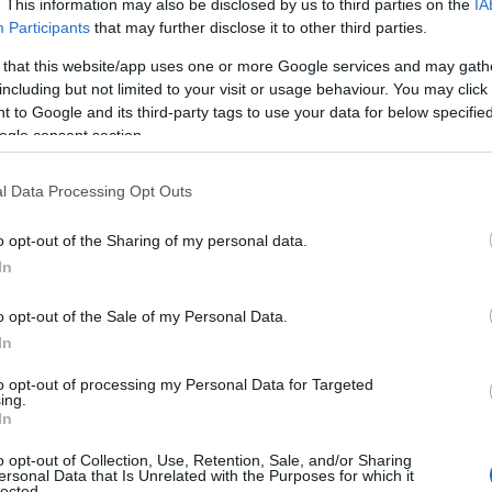
. This information may also be disclosed by us to third parties on the
IA
κτορες που κατηγορούνται για την
Participants
that may further disclose it to other third parties.
αράγοντα Novitchok του πρώην ρώσου
 that this website/app uses one or more Google services and may gath
τανία το 2018, βρίσκονταν πίσω από την
including but not limited to your visit or usage behaviour. You may click 
 to Google and its third-party tags to use your data for below specifi
ogle consent section.
 τσεχικού στρατού το 2014 από την οποία
l Data Processing Opt Outs
o opt-out of the Sharing of my personal data.
In
η ως προτεινόμενη
ή στην Google
o opt-out of the Sale of my Personal Data.
In
to opt-out of processing my Personal Data for Targeted
ogle News
και μάθετε πρώτοι όλες τις ειδήσεις
ing.
In
o opt-out of Collection, Use, Retention, Sale, and/or Sharing
ersonal Data that Is Unrelated with the Purposes for which it
lected.