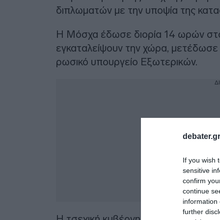
διπλωματών με την υποψία της κατα
Η Μόσχα έδωσε διορία 14 ωρών στο
εγκαταλείψουν την χώρα, μετέδωσε 
ρωσικό υπουργείο Εξωτερικών.
Δ
debater.gr
If you wish 
sensitive in
confirm you
continue se
information 
further disc
Η τσεχική κυβέρνηση αποφάσισε χ