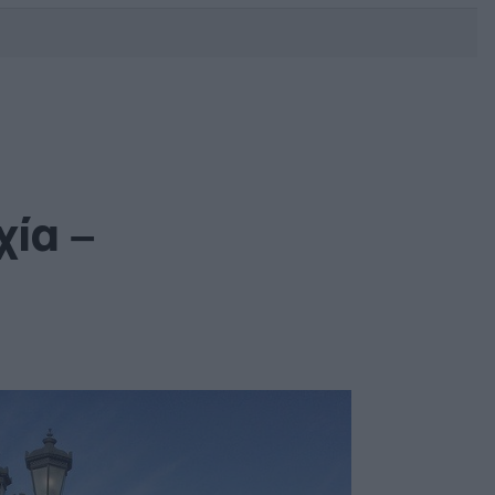
DEBATE: Πότε θα θέλατε να
γίνουν οι επόμενες εθνικές
εκλογές;
χία –