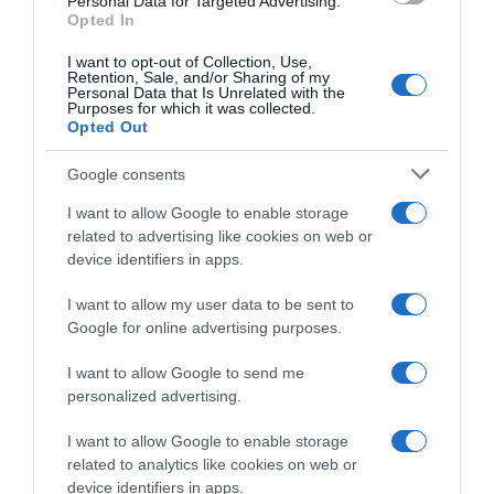
Personal Data for Targeted Advertising.
Opted In
I want to opt-out of Collection, Use,
Retention, Sale, and/or Sharing of my
Personal Data that Is Unrelated with the
Purposes for which it was collected.
Opted Out
Google consents
I want to allow Google to enable storage
related to advertising like cookies on web or
device identifiers in apps.
I want to allow my user data to be sent to
Google for online advertising purposes.
ΔΙΕΘΝΗ
I want to allow Google to send me
Γερμανία: Ισόβια σε 25χρονο Αφγανό
personalized advertising.
που σκότωσε δύο ανθρώπους
ρίχνοντας το αυτοκίνητό του σε
I want to allow Google to enable storage
related to analytics like cookies on web or
διαδήλωση στο Μόναχο
device identifiers in apps.