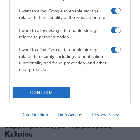
Σκοτώθηκε μια μητέρα και το δίχρονο παιδί της
I want to allow Google to enable storage
related to functionality of the website or app.
I want to allow Google to enable storage
related to personalization.
I want to allow Google to enable storage
related to security, including authentication
functionality and fraud prevention, and other
user protection.
CONFIRM
ΔΙΕΘΝΗ
Data Deletion
Data Access
Privacy Policy
Αυστρία: Νέο ρεκόρ υψηλής
θερμοκρασίας, με 41,2 βαθμούς
Κελσίου