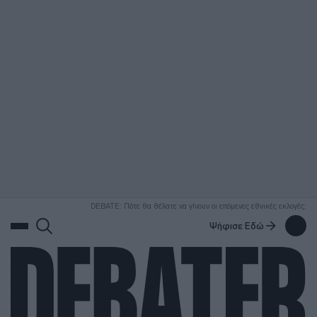
ΑΝΑΖΗΤΗΣΗ
DEBATE: Πότε θα θέλατε να γίνουν οι επόμενες εθνικές εκλογές;
Ψήφισε Εδώ