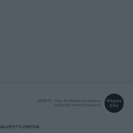
Ψήφισε
DEBATE: Πότε θα θέλατε να γίνουν οι
επόμενες εθνικές εκλογές;
Εδώ
ΚΑ
LIFESTYLE
MEDIA