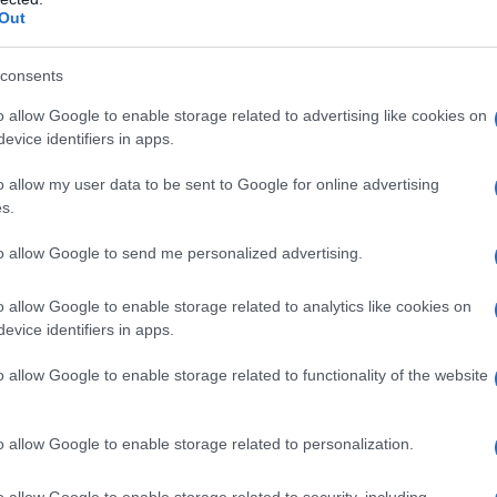
ωθυπουργού Κιρ Στάρμερ
έγινε λίγες
Out
 Εμανουέλ Μακρόν γνωστοποίησε την
τος της Παλαιστίνης στη Γενική
consents
ν Σεπτέμβριο στη Νέα Υόρκη.
o allow Google to enable storage related to advertising like cookies on
evice identifiers in apps.
η ως προτεινόμενη
o allow my user data to be sent to Google for online advertising
ή στην Google
s.
to allow Google to send me personalized advertising.
o allow Google to enable storage related to analytics like cookies on
evice identifiers in apps.
εισμό των Στενών του Ορμούζ έως ότου
 όρους της
o allow Google to enable storage related to functionality of the website
ις τελευταίες ημέρες – Στην Αττική τα
o allow Google to enable storage related to personalization.
ή ύλη της για να μην πει απολύτως
o allow Google to enable storage related to security, including