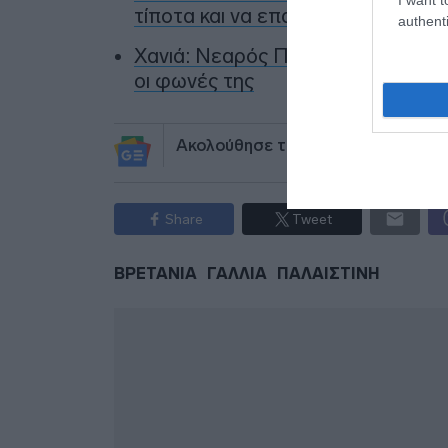
τίποτα και να επαναλάβει το φαν
authenti
Χανιά: Νεαρός Παλαιστίνιος κλείδ
οι φωνές της
Ακολούθησε το debater.gr στο
Go
Share
Tweet
ΒΡΕΤΑΝΙΑ
ΓΑΛΛΙΑ
ΠΑΛΑΙΣΤΙΝΗ