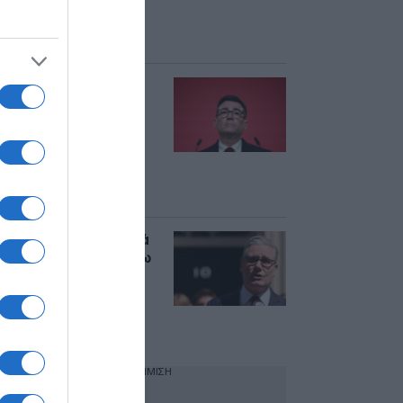
τα πρώτα
τηλεφωνήματα σε
ξένους ηγέτες
Άντι Μπέρναμ:
Επίσημα νέος
πρωθυπουργός της
Βρετανίας – “Οι
άνθρωποι έχουν
κουραστεί από την
πολιτική”
Στάρμερ: “Η δουλειά
μου τελείωσε, φεύγω
με χαμόγελο” – Το
απόγευμα η νέα
κυβέρνηση υπό τον
Άντι Μπέρναμ
ΔΙΑΦΗΜΙΣΗ