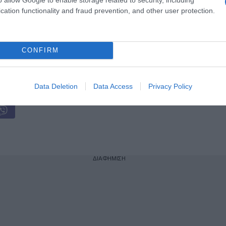
τασιόπληκτο ρεπορτάζ της
cation functionality and fraud prevention, and other user protection.
ωσε ανήλικη στο σπίτι του – Την έσωσαν
CONFIRM
ogle News
και μάθετε πρώτοι όλες τις ειδήσεις
Data Deletion
Data Access
Privacy Policy
ΔΙΑΦΗΜΙΣΗ