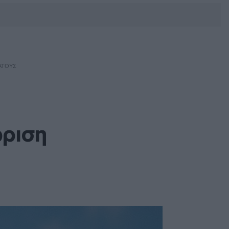
DEBATE: Πότε θα θέλατε να
γίνουν οι επόμενες εθνικές
εκλογές;
ΡΆΤΟΥΣ
ώριση