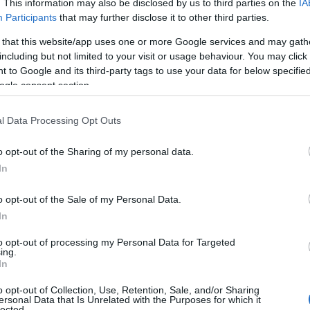
. This information may also be disclosed by us to third parties on the
IA
ης» στην περιοχή.
Participants
that may further disclose it to other third parties.
 σήμερα στη δυναμική που δημιούργησε η
 that this website/app uses one or more Google services and may gath
including but not limited to your visit or usage behaviour. You may click 
ους της Παλαιστίνης», ανέφερε ο
 to Google and its third-party tags to use your data for below specifi
ίας Ζαν-Νοέλ Μπαρό σε ανάρτησή του
ogle consent section.
ης Χ.
l Data Processing Opt Outs
ΙΑΦΗΜΙΣΗ
o opt-out of the Sharing of my personal data.
In
o opt-out of the Sale of my Personal Data.
In
to opt-out of processing my Personal Data for Targeted
ing.
In
o opt-out of Collection, Use, Retention, Sale, and/or Sharing
ersonal Data that Is Unrelated with the Purposes for which it
lected.