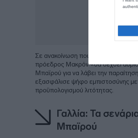
authenti
Σε ανακοίνωση που εξέδωσε το Μέγ
πρόεδρος Μακρόν «θα δεχθεί αύρι
Μπαϊρού για να λάβει την παραίτηση
εξασφάλισε ψήφο εμπιστοσύνης με
προϋπολογισμού λιτότητας.
Γαλλία: Τα σενάρι
Μπαϊρού