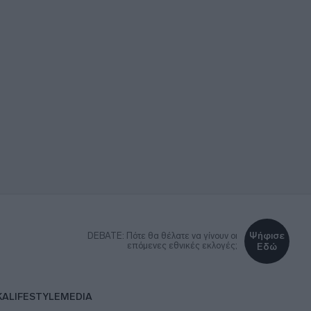
Ψήφισε
DEBATE: Πότε θα θέλατε να γίνουν οι
επόμενες εθνικές εκλογές;
Εδώ
ΚΑ
LIFESTYLE
MEDIA