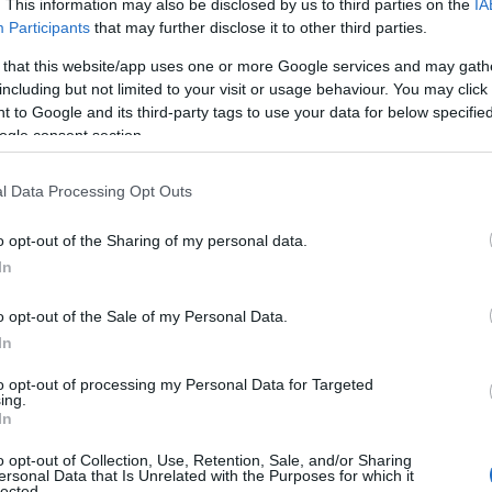
. This information may also be disclosed by us to third parties on the
IA
Participants
that may further disclose it to other third parties.
 that this website/app uses one or more Google services and may gath
including but not limited to your visit or usage behaviour. You may click 
 to Google and its third-party tags to use your data for below specifi
ogle consent section.
l Data Processing Opt Outs
o opt-out of the Sharing of my personal data.
ην παραίτηση του το πρωί της Τρίτης
In
ό περιβάλλον του που ζήτησε να μην
o opt-out of the Sale of my Personal Data.
In
έση μόλις εννέα μήνες, είχε αιφνιδιάσει
to opt-out of processing my Personal Data for Targeted
ing.
ντας ψήφο εμπιστοσύνης για να
In
 σχετικά με τον προϋπολογισμό
o opt-out of Collection, Use, Retention, Sale, and/or Sharing
ικονόμηση κόστους σχεδόν 44
ersonal Data that Is Unrelated with the Purposes for which it
lected.