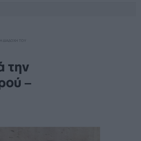
DEBATE: Πότε θα θέλατε να
γίνουν οι επόμενες εθνικές
εκλογές;
ΤΗ ΔΙΑΔΟΧΉ ΤΟΥ
ά την
ρού –