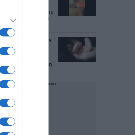
βίντεο πυροσβέστη
από τη μάχη με τις
φλόγες – Ανησυχία για
το επερχόμενο κύμα
καύσωνα
Γαλλία: Εντοπίστηκαν
5 νεκρά βρέφη σε
χαρτόκουτα –
Βρέθηκαν σε σπίτι
ζευγαριού στην πόλη
Οράνζ
ΔΙΑΦΗΜΙΣΗ