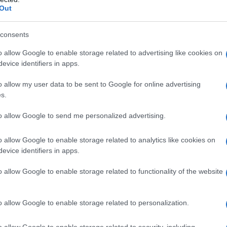
 του χρέους της Γαλλίας.
Out
consents
ει τον αντικαταστάτη του
o allow Google to enable storage related to advertising like cookies on
όν
evice identifiers in apps.
o allow my user data to be sent to Google for online advertising
s.
ς Γαλλίας Εμανουέλ Μακρόν καλείται να
ος πρόεδρος «θα διορίσει νέο
to allow Google to send me personalized advertising.
, μετά την κατάρρευση της κυβέρνησης
o allow Google to enable storage related to analytics like cookies on
μπιστοσύνης από τη γαλλική
evice identifiers in apps.
o allow Google to enable storage related to functionality of the website
o allow Google to enable storage related to personalization.
o allow Google to enable storage related to security, including