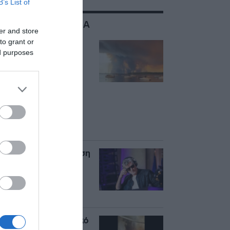
B’s List of
ΣΧΕΤΙΚΑ ΜΕ:ΓΑΛΛΙΑ
er and store
to grant or
Γαλλία: Η φωτιά δεν
ed purposes
προχώρησε κοντά
στο Μπορντό το
βράδυ – Πάνω από
200.000
εκτοπισμένοι, έχουν
καεί 420.000
στρέμματα σε μια
βδομάδα
Η τελευταία εμφάνιση
του DJ Kavinsky στη
συναυλία του The
Weeknd στο Παρίσι
(βίντεο)
Γαλλία: Συγκλονιστικό