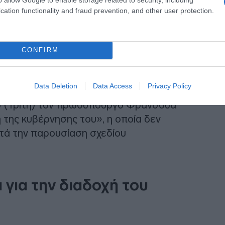
cation functionality and fraud prevention, and other user protection.
CONFIRM
Data Deletion
Data Access
Privacy Policy
αρο των Ηλυσίων αναφέρεται ότι ο
ο (Τρίτη) τον πρωθυπουργό Φρανσουά
 της κυβέρνησης του», η οποία δεν
τά την παρουσίαση σχεδίου
α για την διαδοχή του