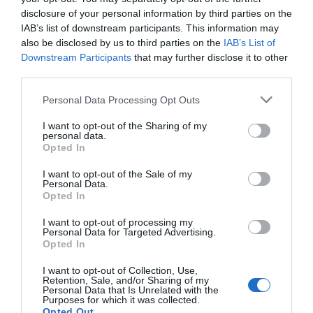
disclosure of your personal information by third parties on the
03.03.2025 - 10:42
IAB’s list of downstream participants. This information may
also be disclosed by us to third parties on the
IAB’s List of
Downstream Participants
that may further disclose it to other
third parties.
Please note that this website/app uses one or more Google
Personal Data Processing Opt Outs
services and may gather and store information including but
not limited to your visit or usage behaviour. You may click to
I want to opt-out of the Sharing of my
personal data.
grant or deny consent to Google and its third-party tags to
Opted In
use your data for below specified purposes in below Google
consent section.
I want to opt-out of the Sale of my
Personal Data.
Opted In
I want to opt-out of processing my
Personal Data for Targeted Advertising.
Opted In
ΔΙΕΘΝΗ
I want to opt-out of Collection, Use,
Retention, Sale, and/or Sharing of my
ΗΠΑ: Συνάντηση Μακρόν-Τραμπ για το
Personal Data that Is Unrelated with the
Purposes for which it was collected.
μέλλον της Ουκρανίας – Οι προτάσεις του
Opted Out