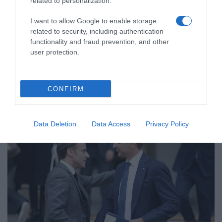
related to personalization.
ΠΟΛΙΤΙΚΗ
Κυριάκος Μητσοτάκης: Στο τραπέζι της
I want to allow Google to enable storage
συνάντησης με τον Μακρόν οι πύραυλοι
related to security, including authentication
Meteor – Τι συζητήθηκε ανάμεσα στις δυο
functionality and fraud prevention, and other
πλευρές
user protection.
Περίπου μια ώρα κράτησε η συνάντηση
CONFIRM
10.02.2025 - 18:40
Data Deletion
Data Access
Privacy Policy