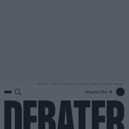
ΑΝΑΖΗΤΗΣΗ
DEBATE: Πότε θα θέλατε να γίνουν οι επόμενες εθνικές εκλογές;
Ψήφισε Εδώ