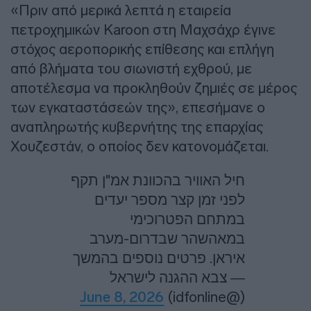
«Πριν από μερικά λεπτά η εταιρεία
πετροχημικών Karoon στη Μαχσάχρ έγινε
στόχος αεροπορικής επίθεσης και επλήγη
από βλήματα του σιωνιστή εχθρού, με
αποτέλεσμα να προκληθούν ζημιές σε μέρος
των εγκαταστάσεών της», επεσήμανε ο
αναπληρωτής κυβερνήτης της επαρχίας
Χουζεστάν, ο οποίος δεν κατονομάζεται.
חיל האוויר בהכוונת אמ"ן תקף
לפני זמן קצר מספר יעדים
במתחם הפטרוכימי
במאהשהר שבדרום-מערב
איראן. פרטים נוספים בהמשך
— צבא ההגנה לישראל
June 8, 2026
(@idfonline)