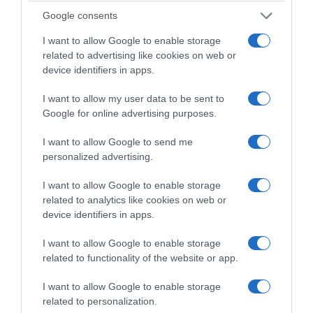
ενεργειακές υποδομές, όλες οι
Google consents
εγκαταστάσεις πετρελαίου και φυσικού
αερίου που συνδέονται με το Ισραήλ, τις
I want to allow Google to enable storage
related to advertising like cookies on web or
Ηνωμένες Πολιτείες και τους συμμάχους
device identifiers in apps.
τους -συμπεριλαμβανομένων των
I want to allow my user data to be sent to
περιφερειακών ενεργειακών
Google for online advertising purposes.
εγκαταστάσεων- θα γίνουν στόχος των
ιρανικών ενόπλων δυνάμεων.
I want to allow Google to send me
personalized advertising.
»Οι πετρελαϊκές εταιρείες και τα περιουσιακά
I want to allow Google to enable storage
στοιχεία του ενεργειακού τομέα στην περιοχή
related to analytics like cookies on web or
με αμερικανική ή ισραηλινή ιδιοκτησία
device identifiers in apps.
θεωρούνται νόμιμοι στόχοι από το Ιράν».
I want to allow Google to enable storage
related to functionality of the website or app.
Νέος γύρος επιθέσεων του Ισραήλ
I want to allow Google to enable storage
στο Ιράν – Ισχυρή έκρηξη στην
related to personalization.