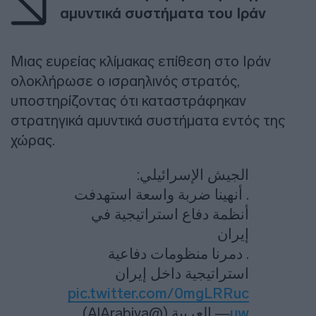
αμυντικά συστήματα του Ιράν
Μιας ευρείας κλίμακας επίθεση στο Ιράν
ολοκλήρωσε ο ισραηλινός στρατός,
υποστηρίζοντας ότι καταστράφηκαν
στρατηγικά αμυντικά συστήματα εντός της
χώρας.
الجيش الإسرائيلي:
. أنهينا ضربة واسعة استهدفت
أنظمة دفاع استراتيجية في
إيران
. دمرنا منظومات دفاعية
استراتيجية داخل إيران
pic.twitter.com/0mgLRRuc
— العربية (@AlArabiya)
uw