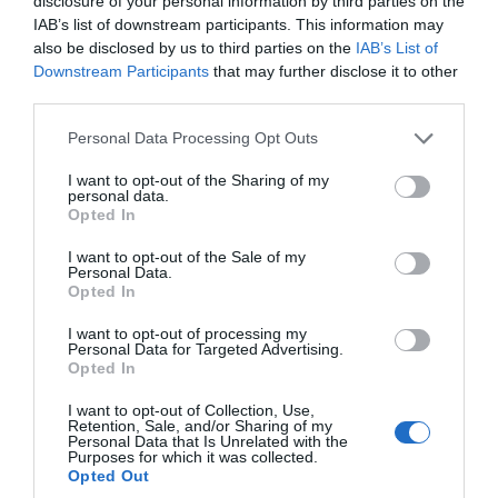
disclosure of your personal information by third parties on the
εργοστάσια σε ένα πετροχημικό συγκρότημα
IAB’s list of downstream participants. This information may
στο νοτιοδυτικό Ιράν. Ο ισραηλινός στρατός
also be disclosed by us to third parties on the
IAB’s List of
ξεκαθάρισε ότι οι επιθέσεις
Downstream Participants
that may further disclose it to other
third parties.
πραγματοποιούνται μόνο από το Ισραήλ,
αλλά υπάρχει «πλήρης συντονισμός» με την
Please note that this website/app uses one or more Google
Personal Data Processing Opt Outs
services and may gather and store information including but
Κεντρική Διοίκηση των ΗΠΑ (CENTCOM). Ο
not limited to your visit or usage behaviour. You may click to
I want to opt-out of the Sharing of my
αμερικανικός στρατός έχει επίσης
personal data.
grant or deny consent to Google and its third-party tags to
Opted In
συμμετάσχει στην αναχαίτιση πυραύλων που
use your data for below specified purposes in below Google
consent section.
εκτοξεύτηκαν από το Ιράν εναντίον του
I want to opt-out of the Sale of my
Personal Data.
Ισραήλ.
Opted In
I want to opt-out of processing my
Personal Data for Targeted Advertising.
Νέες απειλές από Ιρανό
Opted In
αξιωματούχο
I want to opt-out of Collection, Use,
Retention, Sale, and/or Sharing of my
Personal Data that Is Unrelated with the
Purposes for which it was collected.
«Εάν συνεχιστούν οι επιθέσεις σε
Opted Out