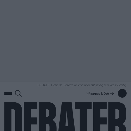
ΑΝΑΖΗΤΗΣΗ
DEBATE: Πότε θα θέλατε να γίνουν οι επόμενες εθνικές εκλογές;
Ψήφισε Εδώ