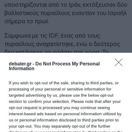
υποστηρίζονται από το Ιράν, εκτόξευσαν δύο
βαλλιστικούς πυραύλους εναντίον του Ισραήλ
σήμερα το πρωί.
Σύμφωνα με τις IDF, ένας από τους
πυραύλους αναχαιτίστηκε, ενώ ο δεύτερος
δεν κατάφερε να φτάσει στη χώρα. Το
Ισραήλ έχει μέχρι στιγμής πραγματοποιήσει
debater.gr -
Do Not Process My Personal
δύο κύματα επιθέσεων στο Ιράν σε
Information
απάντηση στις επιθέσεις με βαλλιστικούς
If you wish to opt-out of the sale, sharing to third parties, or
πυραύλους. Νυχτερινή νύχτα, δεκάδες
processing of your personal or sensitive information for
μαχητικά αεροσκάφη της ισραηλινής
targeted advertising by us, please use the below opt-out
Πολεμικής Αεροπορίας έπληξαν εννέα
section to confirm your selection. Please note that after your
opt-out request is processed you may continue seeing
ιρανικά συστήματα αεράμυνας στο δυτικό και
interest-based ads based on personal information utilized by
κεντρικό Ιράν και σήμερα το πρωί, η IAF
us or personal information disclosed to third parties prior to
(ισραηλινή πολεμική αεροπορία) έπληξε τρία
your opt-out. You may separately opt-out of the further