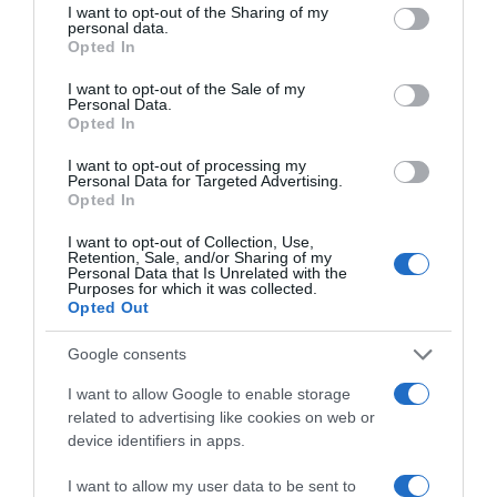
not limited to your visit or usage behaviour. You may click to
I want to opt-out of the Sharing of my
μήκος για την Έβελυν Μητροπούλου – Το
personal data.
grant or deny consent to Google and its third-party tags to
Opted In
άλμα των 6,44 μέτρων που την ανέβασε
use your data for below specified purposes in below Google
στο βάθρο
consent section.
I want to opt-out of the Sale of my
Personal Data.
Τραγωδία στις Σέρρες: Σφοδρή
Opted In
σύγκρουση φορτηγού με ΙΧ – Δύο νεκροί
I want to opt-out of processing my
και ένας τραυματίας
Personal Data for Targeted Advertising.
Opted In
Πέθανε σε ηλικία 26 ετών η influencer
I want to opt-out of Collection, Use,
Σίντνεϊ Τάουλ – Kατέγραφε τη ζωή της με
Retention, Sale, and/or Sharing of my
Personal Data that Is Unrelated with the
τον καρκίνο
Purposes for which it was collected.
Opted Out
Ακολούθησε το debater.gr στο
Google News
Google consents
και μάθετε πρώτοι όλες τις ειδήσεις
I want to allow Google to enable storage
related to advertising like cookies on web or
Share
Tweet
device identifiers in apps.
I want to allow my user data to be sent to