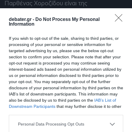
Παρθένας Χοροζίδου είναι της
σχεδιάστριας
Λένας Κατσανίδου
.
debater.gr -
Do Not Process My Personal
Information
Για ακόμα μια φορά το DEBATER ζητά τη
γνώμη σας:
Eurovision 2026: Σας κέρδισε ο
If you wish to opt-out of the sale, sharing to third parties, or
Ακύλας με την εμφάνισή του;
processing of your personal or sensitive information for
targeted advertising by us, please use the below opt-out
section to confirm your selection. Please note that after your
Προσθήκη ως προτεινόμενη
opt-out request is processed you may continue seeing
πηγή στην Google
interest-based ads based on personal information utilized by
us or personal information disclosed to third parties prior to
your opt-out. You may separately opt-out of the further
Ειδήσεις σήμερα
disclosure of your personal information by third parties on the
IAB’s list of downstream participants. This information may
also be disclosed by us to third parties on the
IAB’s List of
Γουδί: 53χρονη χωρίς τις αισθήσεις της –
Downstream Participants
that may further disclose it to other
Έπεσε από τον 5ο όροφο πολυκατοικίας
third parties.
στον ακάλυπτο
Please note that this website/app uses one or more Google
Personal Data Processing Opt Outs
services and may gather and store information including but
Παγκόσμιο Κ20: Ασημένιο μετάλλιο στο