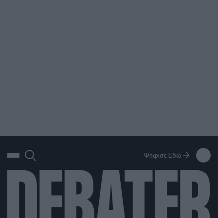
ΑΝΑΖΗΤΗΣΗ
DEBATE: Πότε θα θέλατε να γίνουν οι επόμενες εθνικές εκλογές;
Ψήφισε Εδώ