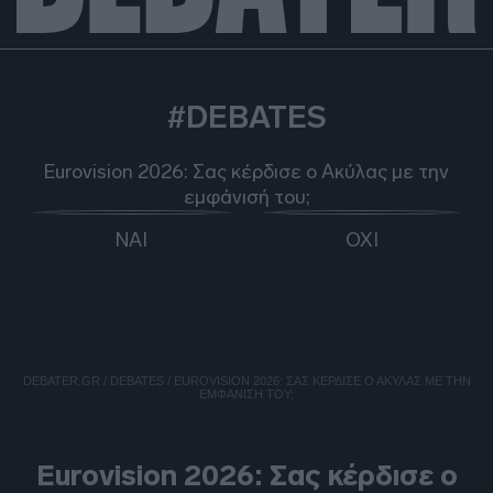
#DEBATES
Eurovision 2026: Σας κέρδισε ο Ακύλας με την
εμφάνισή του;
Ψήφισε
Ψήφισε
εδώ
εδώ
ΝΑΙ
ΟΧΙ
DEBATER.GR
/
DEBATES
/
EUROVISION 2026: ΣΑΣ ΚΈΡΔΙΣΕ Ο ΑΚΎΛΑΣ ΜΕ ΤΗΝ
ΕΜΦΆΝΙΣΉ ΤΟΥ;
DEBATES
Eurovision 2026: Σας κέρδισε ο