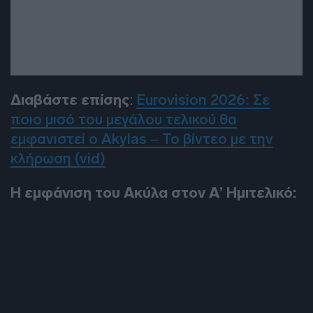
Διαβάστε επίσης
:
Eurovision 2026: Σε
ποιο μισό του μεγάλου τελικού θα
εμφανιστεί ο Akylas – Το βίντεο με την
κλήρωση (vid)
Η εμφάνιση του Ακύλα στον Α’ Ημιτελικό: