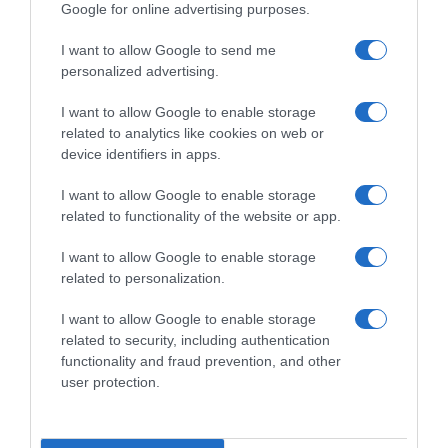
οφείλει να εισπράττει, αλλά και ο πολίτης
Google for online advertising purposes.
πρέπει να μπορεί να ζει” αναφέρει ακόμα ο
I want to allow Google to send me
Εμπορικός Σύλλογος Αθηνών.
personalized advertising.
Και ο
Εμπορικός Σύλλογος Πειραιώς
I want to allow Google to enable storage
related to analytics like cookies on web or
χαιρετίζει κάθε πρωτοβουλία ενίσχυσης των
device identifiers in apps.
νοικοκυριών, ειδικά σε μια περίοδο όπου το
αυξημένο κόστος ζωής πιέζει σημαντικά το
I want to allow Google to enable storage
related to functionality of the website or app.
διαθέσιμο εισόδημα των πολιτών.
I want to allow Google to enable storage
Όπως σημειώνεται, “η αξιοποίηση του
related to personalization.
δημοσιονομικού χώρου για τη στήριξη
I want to allow Google to enable storage
ευάλωτων κοινωνικών ομάδων αποτελεί μια
related to security, including authentication
θετική εξέλιξη, η οποία μπορεί να συμβάλει
functionality and fraud prevention, and other
user protection.
στην τόνωση της κατανάλωσης και της
οικονομικής δραστηριότητας.