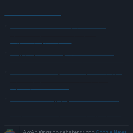
Ειδήσεις σήμερα
5G παντού, 6G στον ορίζοντα: Πού
βρίσκεται η Ελλάδα στη μεγάλη
τεχνολογική μετάβαση
Ο “χάρτης” των πληρωμών από τον e-
ΕΦΚΑ και τη ΔΥΠΑ έως τις 14 Αυγούστου
Health Monitoring: Η εθνική υποδομή για
αξιοποίηση δεδομένων υγείας προς
όφελος των πολιτών
ΠΑΣΟΚ: “Τα επιχειρήματα και οι πίνακες
του κ. Σκέρτσου διαρκούν μέχρι τα
επόμενα που αναιρούν τα προηγούμενα”
Ακολούθησε το debater.gr στο
Google News