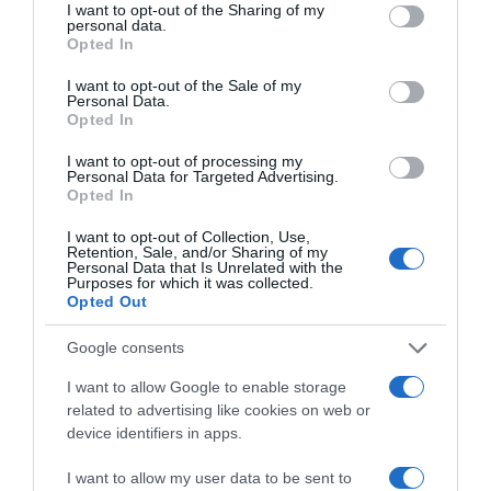
not limited to your visit or usage behaviour. You may click to
I want to opt-out of the Sharing of my
personal data.
grant or deny consent to Google and its third-party tags to
Opted In
use your data for below specified purposes in below Google
consent section.
I want to opt-out of the Sale of my
Personal Data.
Επιπλέον, τονίζει ότι η κατάσχεση τραπεζικού
Opted In
λογαριασμού πρέπει να αίρεται υποχρεωτικά
I want to opt-out of processing my
όταν έχει εξοφληθεί το 25% της οφειλής και
Personal Data for Targeted Advertising.
Opted In
έχουν ρυθμιστεί οι υπόλοιπες υποχρεώσεις.
Παράλληλα, ζητείται αναπροσαρμογή του
I want to opt-out of Collection, Use,
Retention, Sale, and/or Sharing of my
ακατάσχετου ορίου από τα 1.250 ευρώ στα
Personal Data that Is Unrelated with the
Purposes for which it was collected.
1.800 ευρώ μηνιαίως, με βάση τον δείκτη
Opted Out
τιμών καταναλωτή.
Google consents
“Η προστασία του ελάχιστου εισοδήματος
I want to allow Google to enable storage
διαβίωσης, είτε προέρχεται από μισθούς,
related to advertising like cookies on web or
device identifiers in apps.
συντάξεις ή συμπληρωματικό εισόδημα από
ενοίκιο, είναι ζήτημα αξιοπρέπειας. Το κράτος
I want to allow my user data to be sent to