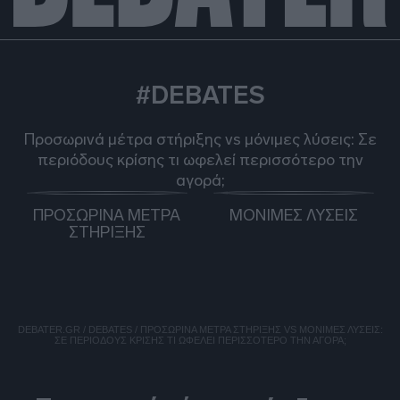
#DEBATES
Προσωρινά μέτρα στήριξης vs μόνιμες λύσεις: Σε
περιόδους κρίσης τι ωφελεί περισσότερο την
αγορά;
Ψήφισε
Ψήφισε
εδώ
εδώ
ΠΡΟΣΩΡΙΝΑ ΜΕΤΡΑ
ΜΟΝΙΜΕΣ ΛΥΣΕΙΣ
ΣΤΗΡΙΞΗΣ
DEBATER.GR
/
DEBATES
/
ΠΡΟΣΩΡΙΝΆ ΜΈΤΡΑ ΣΤΉΡΙΞΗΣ VS ΜΌΝΙΜΕΣ ΛΎΣΕΙΣ:
ΣΕ ΠΕΡΙΌΔΟΥΣ ΚΡΊΣΗΣ ΤΙ ΩΦΕΛΕΊ ΠΕΡΙΣΣΌΤΕΡΟ ΤΗΝ ΑΓΟΡΆ;
DEBATES