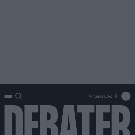
ΑΝΑΖΗΤΗΣΗ
DEBATE: Πότε θα θέλατε να γίνουν οι επόμενες εθνικές εκλογές;
Ψήφισε Εδώ