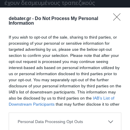
έχουν δεσμευμένους τραπεζικούς
λογαριασμούς.
debater.gr -
Do Not Process My Personal
Information
Ο σύλλογος
επαναφέρει την πρότασή του
για ρύθμιση έως 120 δόσεις
, με
If you wish to opt-out of the sale, sharing to third parties, or
δυνατότητα ένταξης και των ήδη
processing of your personal or sensitive information for
ρυθμισμένων οφειλών, “χωρίς περιορισμούς
targeted advertising by us, please use the below opt-out
section to confirm your selection. Please note that after your
διότι αυτό θα αποτελέσει πραγματική ανάσα
opt-out request is processed you may continue seeing
για την αγορά”.
interest-based ads based on personal information utilized by
us or personal information disclosed to third parties prior to
ΔΙΑΦΗΜΙΣΗ
your opt-out. You may separately opt-out of the further
disclosure of your personal information by third parties on the
IAB’s list of downstream participants. This information may
also be disclosed by us to third parties on the
IAB’s List of
Downstream Participants
that may further disclose it to other
third parties.
Please note that this website/app uses one or more Google
Personal Data Processing Opt Outs
services and may gather and store information including but