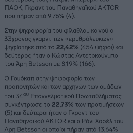
ΠΑΟΚ, Γκραντ του Παναθηναϊκού AKTOR
που πήραν από 9,76% (4).
Στην ψηφοφορία του φίλαθλου κοινού ο
33χρονος γκαρντ των «ερυθρόλευκων»
ψηφίστηκε από το
22,42%
(454 ψήφοι) και
δεύτερος ήταν ο Κώστας Αντετοκούνμπο
του Άρη Betsson με 8,19% (166).
Ο Γουόκαπ στην ψηφοφορία των
προπονητών και των αρχηγών των ομάδων
ου
του 34
Επαγγελματικού Πρωταθλήματος
συγκέντρωσε το
22,73%
των προτιμήσεων
(5) και δεύτεροι ήταν ο Γκραντ του
Παναθηναϊκού AKTOR και ο Ρόνι Χαρέλ του
Άρη Betsson οι οποίοι πήραν από 13,64%