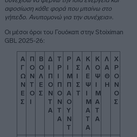
αφοσίωση κάθε φορά που μπαίνω στο
γήπεδο. Ανυπομονώ για την συνέχεια».
Οι μέσοι όροι του Γουόκαπ στην Stoiximan
GBL 2025-26:
Α
Π
Β
Δ
Τ
Ρ
Α
Κ
Κ
Λ
Χ
Γ
Ο
Ο
Ι
Ρ
Ι
Σ
Λ
Ο
Α
Ρ
Ω
Ν
Λ
Π
Ι
Μ
Ι
Ε
Ψ
Θ
Ο
Ν
Τ
Ε
Ο
Π
Π
Σ
Ψ
Ι
Η
Ν
Ε
Ο
Σ
Ν
Ο
Α
Τ
Ι
Μ
Ο
Σ
Ι
Τ
Ν
Ο
Μ
Α
Σ
Α
Τ
Υ
Α
Τ
Α
Ν
Τ
Α
Τ
Α