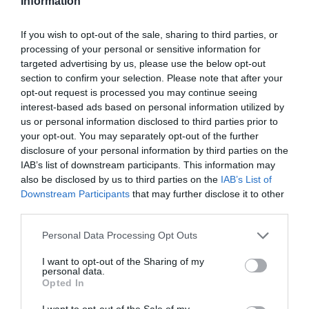
Information
ΟΛΥΜΠΙΑΚΟΣ
ΤΟΜΑΣ ΓΟΥΟΚΑΠ
ΔΙΑΦΗΜΙΣΗ
If you wish to opt-out of the sale, sharing to third parties, or
processing of your personal or sensitive information for
targeted advertising by us, please use the below opt-out
section to confirm your selection. Please note that after your
opt-out request is processed you may continue seeing
interest-based ads based on personal information utilized by
us or personal information disclosed to third parties prior to
your opt-out. You may separately opt-out of the further
disclosure of your personal information by third parties on the
IAB’s list of downstream participants. This information may
also be disclosed by us to third parties on the
IAB’s List of
Downstream Participants
that may further disclose it to other
third parties.
ΣΧΟΛΙΑ
Please note that this website/app uses one or more Google
Personal Data Processing Opt Outs
services and may gather and store information including but
not limited to your visit or usage behaviour. You may click to
I want to opt-out of the Sharing of my
personal data.
grant or deny consent to Google and its third-party tags to
Opted In
use your data for below specified purposes in below Google
consent section.
I want to opt-out of the Sale of my