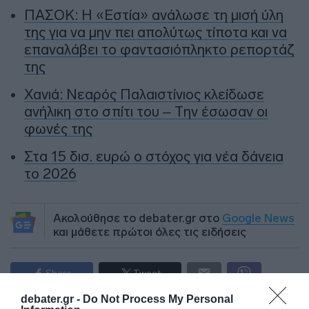
ΠΑΣΟΚ: Η «Εστία» ανάλωσε τη μισή ύλη
της για να μην πει απολύτως τίποτα και να
επαναλάβει το φαντασιόπληκτο ρεπορτάζ
της
Χανιά: Νεαρός Παλαιστίνιος κλείδωσε
ανήλικη στο σπίτι του – Την έσωσαν οι
φωνές της
Στα 15 δισ. ευρώ ο στόχος για νέα δάνεια
το 2026
Ακολούθησε το debater.gr στο
Google News
και μάθετε πρώτοι όλες τις ειδήσεις
Share
Tweet
debater.gr -
Do Not Process My Personal