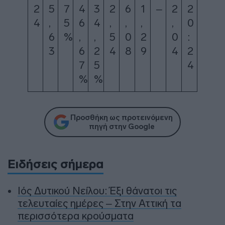
2
5
7
4
3
2
6
1
–
2
2
4
,
5
6
4
,
,
,
,
0
6
%
,
,
5
0
2
0
:
3
6
2
4
8
9
4
2
7
5
4
%
%
Προσθήκη ως προτεινόμενη
πηγή στην Google
Ειδήσεις σήμερα
Ιός Δυτικού Νείλου: Έξι θάνατοι τις
τελευταίες ημέρες – Στην Αττική τα
περισσότερα κρούσματα