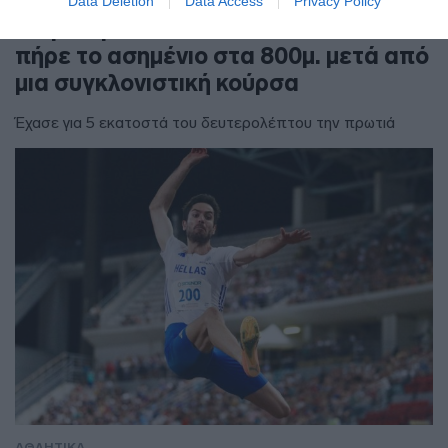
Data Deletion
Data Access
Privacy Policy
Παγκόσμιο Κ20: Η Ιουλιάννα Ρούσσου
πήρε το ασημένιο στα 800μ. μετά από
μια συγκλονιστική κούρσα
Έχασε για 5 εκατοστά του δευτερολέπτου την πρωτιά
ΑΘΛΗΤΙΚΑ