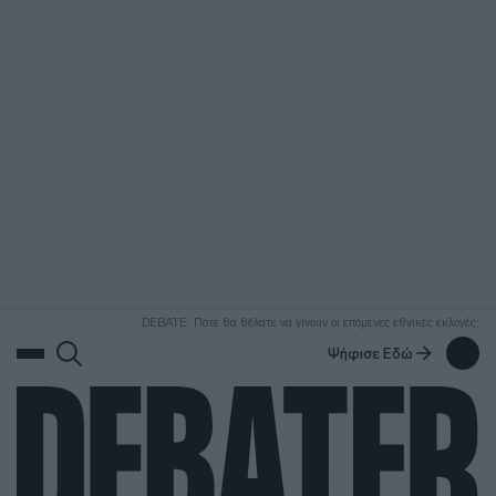
ΑΝΑΖΗΤΗΣΗ
DEBATE: Πότε θα θέλατε να γίνουν οι επόμενες εθνικές εκλογές;
Ψήφισε Εδώ