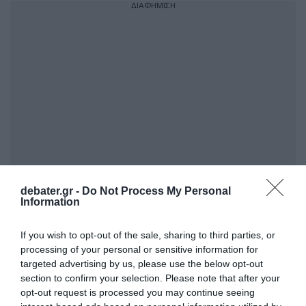
ΔΙΑΦΗΜΙΣΗ
debater.gr -
Do Not Process My Personal
Παρόλα αυτά αναφέρθηκε και στο κράτος
Information
δικαίου της Τουρκίας με αφορμή το κύμα
συλλήψεων τις προηγούμενες ημέρες,
If you wish to opt-out of the sale, sharing to third parties, or
processing of your personal or sensitive information for
λέγοντας ότι «η δημοκρατία είναι κάτι
targeted advertising by us, please use the below opt-out
περισσότερο από εκλογές».
section to confirm your selection. Please note that after your
opt-out request is processed you may continue seeing
Η
Σύνοδος του ΝΑΤΟ στην Άγκυρα
είναι