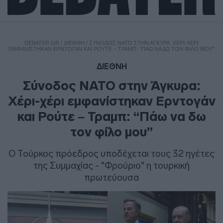
DEBATER.GR
/
ΔΙΕΘΝΗ
/
ΣΎΝΟΔΟΣ ΝΑΤΟ ΣΤΗΝ ΆΓΚΥΡΑ: ΧΈΡΙ-ΧΈΡΙ
ΕΜΦΑΝΊΣΤΗΚΑΝ ΕΡΝΤΟΓΆΝ ΚΑΙ ΡΟΎΤΕ – ΤΡΑΜΠ: “ΠΆΩ ΝΑ ΔΩ ΤΟΝ ΦΊΛΟ ΜΟΥ”
ΔΙΕΘΝΗ
Σύνοδος ΝΑΤΟ στην Άγκυρα:
Χέρι-χέρι εμφανίστηκαν Ερντογάν
και Ρούτε – Τραμπ: “Πάω να δω
τον φίλο μου”
Ο Τούρκος πρόεδρος υποδέχεται τους 32 ηγέτες
της Συμμαχίας - "Φρούριο" η τουρκική
πρωτεύουσα