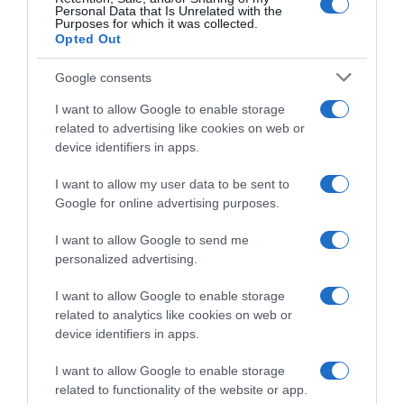
Πανεπιστήμιο Georgetown.
Personal Data that Is Unrelated with the
Purposes for which it was collected.
Opted Out
Το πρόγραμμα της πρώτης ημέρας, όπως
Google consents
το ανακοίνωσε η τουρκική προεδρία:
I want to allow Google to enable storage
«(7 Ιουλίου 2026, Τρίτη)
related to advertising like cookies on web or
device identifiers in apps.
11:00 | Υποδοχή του Πρωθυπουργού του
I want to allow my user data to be sent to
Καναδά, Μαρκ Κάρνεϊ (Προεδρικό
Google for online advertising purposes.
Μέγαρο / Cumhurbaşkanlığı Külliyesi)
I want to allow Google to send me
personalized advertising.
12:30 | Συνάντηση με τον Πρόεδρο της
Φινλανδίας, Αλεξάντερ Στουμπ
I want to allow Google to enable storage
(Προεδρικό Μέγαρο)
related to analytics like cookies on web or
device identifiers in apps.
15:00 | Επίσκεψη του Προέδρου των
I want to allow Google to enable storage
ΗΠΑ, Ντόναλντ Τραμπ, στη Χώρα μας
related to functionality of the website or app.