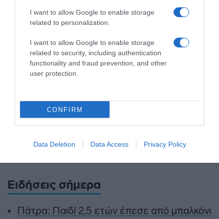
(Προεδρικό Μέγαρο)
I want to allow Google to enable storage
related to personalization.
19:30 | Δεξίωση και Επίσημο Δείπνο που
θα παρατεθεί υπό την αιγίδα του
I want to allow Google to enable storage
Αξιότιμου Προέδρου μας και της Αξιότιμης
related to security, including authentication
functionality and fraud prevention, and other
Πρώτης Κυρίας (της Συζύγου του) προς
user protection.
τιμήν των Αρχηγών Κρατών και
Κυβερνήσεων και των Συζύγων τους
(Προεδρικό Μέγαρο)»
CONFIRM
Προσθήκη ως προτεινόμενη
Data Deletion
Data Access
Privacy Policy
πηγή στην Google
Ειδήσεις σήμερα
Πάτρα: Παιδί 2,5 ετών έπεσε από μπαλκόνι