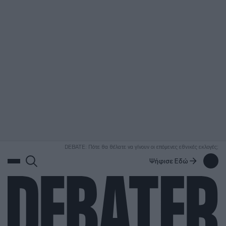
ΑΝΑΖΗΤΗΣΗ
DEBATE: Πότε θα θέλατε να γίνουν οι επόμενες εθνικές εκλογές;
Ψήφισε Εδώ