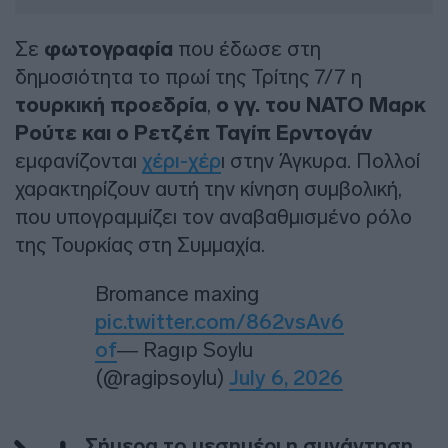
Σε
φωτογραφία
που έδωσε στη
δημοσιότητα το πρωί της Τρίτης 7/7 η
τουρκική προεδρία
,
ο γγ. του ΝΑΤΟ Μαρκ
Ρούτε και ο Ρετζέπ Ταγίπ Ερντογάν
εμφανίζονται
χέρι-χέρ
ι στην Άγκυρα. Πολλοί
χαρακτηρίζουν αυτή την κίνηση συμβολική,
που υπογραμμίζει τον αναβαθμισμένο ρόλο
της Τουρκίας στη Συμμαχία.
Bromance maxing
pic.twitter.com/862vsAv6
of
— Ragıp Soylu
(@ragipsoylu)
July 6, 2026
Σήμερα το μεσημέρι η συνάντηση