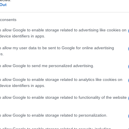
Out
consents
o allow Google to enable storage related to advertising like cookies on
evice identifiers in apps.
o allow my user data to be sent to Google for online advertising
s.
to allow Google to send me personalized advertising.
τ, Ταβερνιέ, Άαρονς, Σούταρ, Ρόθγουελ,
o allow Google to enable storage related to analytics like cookies on
έρτις, Ντανίλο.
evice identifiers in apps.
o allow Google to enable storage related to functionality of the website
έλι, Κόρτες, Μπάρον, Ντέσερς,
 Φερνάντες, Ράις, Τζεντλς, Χιούτον.
o allow Google to enable storage related to personalization.
η ως προτεινόμενη
o allow Google to enable storage related to security, including