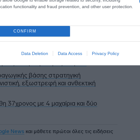
ή στην Google
cation functionality and fraud prevention, and other user protection.
CONFIRM
α γεννήσει σε παραλία της Ρόδου – Η
τεο)
Data Deletion
Data Access
Privacy Policy
ήσεις στο ρεύμα προς Πειραιά
ραγωγικής βάσης στρατηγική
νιστική, εξωστρεφή και ανθεκτική
η 37χρονος με 4 μαχαίρια και δύο
ogle News
και μάθετε πρώτοι όλες τις ειδήσεις