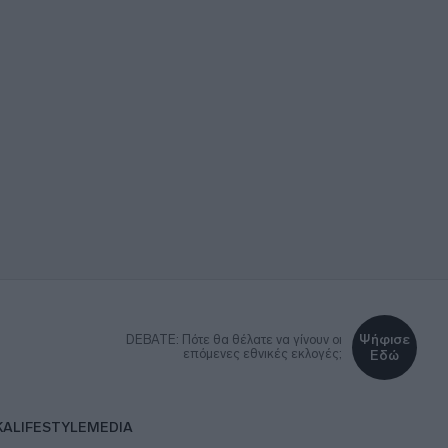
Ψήφισε
DEBATE: Πότε θα θέλατε να γίνουν οι
επόμενες εθνικές εκλογές;
Εδώ
ΚΑ
LIFESTYLE
MEDIA