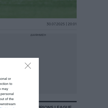
30.07.2025 | 20:01
ΔΙΑΦΗΜΙΣΗ
sonal or
ection to
ou may
 personal
out of the
 downstream
ΣΧΕΤΙΚΑ ΜΕ:CHAMPIONS LEAGUE