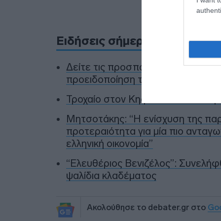
πηγ
authenti
Ειδήσεις σήμερα
Δείτε τις προσπάθειες χελώνας ν
προειδοποίηση των κατοίκων (βίν
Τροχαίο στον Κηφισό – Καθυστερ
Μητσοτάκης: “Η ενίσχυση της πα
προτεραιότητα για μία πιο ανταγω
ελληνική οικονομία”
“Ελευθέριος Βενιζέλος”: Συνελήφθ
ψαλίδια κλαδέματος
Ακολούθησε το debater.gr στο
Go