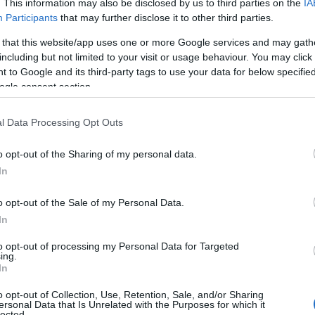
. This information may also be disclosed by us to third parties on the
IA
Participants
that may further disclose it to other third parties.
 that this website/app uses one or more Google services and may gath
including but not limited to your visit or usage behaviour. You may click 
 to Google and its third-party tags to use your data for below specifi
ogle consent section.
ο Ντραγκόφσκι, με τους Κυριακόπουλο
αι τους Τουμπά και Πάλμερ-Μπράουν να
l Data Processing Opt Outs
o opt-out of the Sharing of my personal data.
 Τσιριβέγια, Μαξίμοβιτς και
In
 Πελίστρι στα «φτερά» και τον Ιωαννίδη
o opt-out of the Sale of my Personal Data.
In
 Κώτσιρας, Τετέ, Ίνγκασον, Τσέριν,
to opt-out of processing my Personal Data for Targeted
ing.
τένοβιτς, Φικάι, Γερεμέγεφ και
In
o opt-out of Collection, Use, Retention, Sale, and/or Sharing
ersonal Data that Is Unrelated with the Purposes for which it
lected.