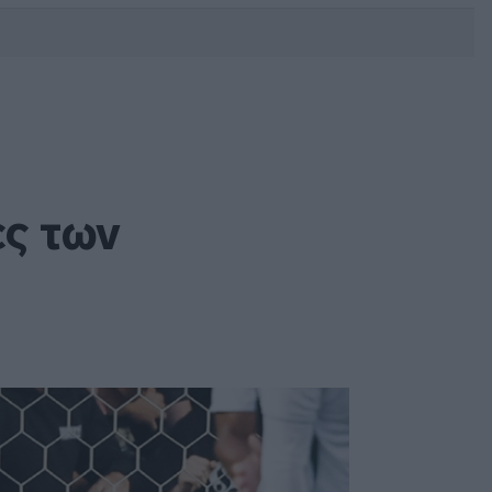
DEBATE: Πότε θα θέλατε να
γίνουν οι επόμενες εθνικές
εκλογές;
ες των