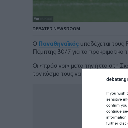
Eurokinissi
DEBATER NEWSROOM
Ο
Παναθηναϊκός
υποδέχεται τους 
Πέμπτης 30/7 για τα προκριματικά 
Οι «πράσινοι» μετά την ήττα στη Σ
τον κόσμο τους να φτάσουν στην α
debater.gr
Δ
If you wish 
sensitive in
confirm you
continue se
information 
further disc