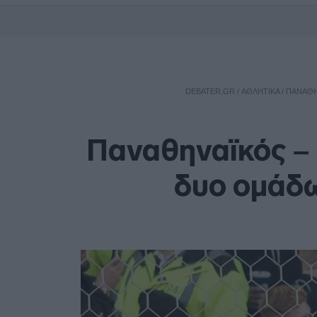
DEBATER.GR
/
ΑΘΛΗΤΙΚΑ
/
ΠΑΝΑΘΗ
Παναθηναϊκός – 
δυο ομάδ