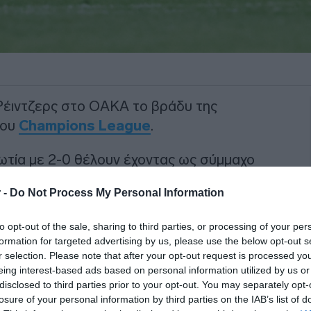
Ρέιντζερς στο ΟΑΚΑ το βράδυ της
του
Champions League
.
κωτία με 2-0 θέλουν έχοντας ως σύμμαχο
νατροπή.
 -
Do Not Process My Personal Information
ΙΑΦΗΜΙΣΗ
to opt-out of the sale, sharing to third parties, or processing of your per
formation for targeted advertising by us, please use the below opt-out s
r selection. Please note that after your opt-out request is processed y
eing interest-based ads based on personal information utilized by us or
disclosed to third parties prior to your opt-out. You may separately opt-
losure of your personal information by third parties on the IAB’s list of