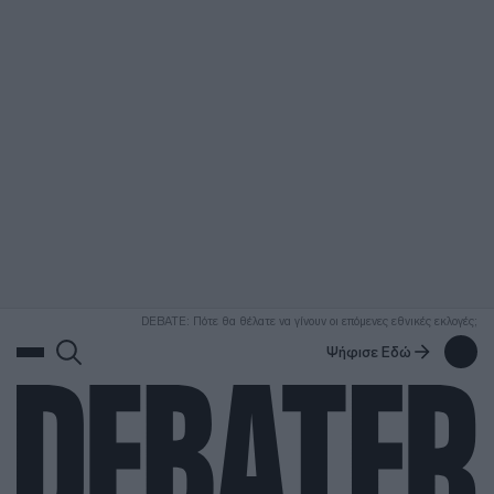
ΑΝΑΖΗΤΗΣΗ
DEBATE: Πότε θα θέλατε να γίνουν οι επόμενες εθνικές εκλογές;
Ψήφισε Εδώ