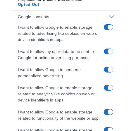
Opted Out
αποσυρμένη- πρόταση πώλησης μέρους των εμπορικών
δικαιωμάτων του Παγκοσμίου Κυπέλλου
Google consents
I want to allow Google to enable storage
related to advertising like cookies on web or
device identifiers in apps.
I want to allow my user data to be sent to
Google for online advertising purposes.
I want to allow Google to send me
personalized advertising.
I want to allow Google to enable storage
related to analytics like cookies on web or
device identifiers in apps.
ΑΘΛΗΤΙΚΑ
I want to allow Google to enable storage
Παγκόσμιο Κ20: Ασημένιο μετάλλιο
related to functionality of the website or app.
στο μήκος για την Έβελυν
Μητροπούλου – Το άλμα των 6,44
I want to allow Google to enable storage