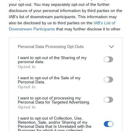
your opt-out. You may separately opt-out of the further
disclosure of your personal information by third parties on the
IAB’s list of downstream participants. This information may
also be disclosed by us to third parties on the
IAB’s List of
Downstream Participants
that may further disclose it to other
third parties.
Please note that this website/app uses one or more Google
Personal Data Processing Opt Outs
services and may gather and store information including but
not limited to your visit or usage behaviour. You may click to
I want to opt-out of the Sharing of my
personal data.
grant or deny consent to Google and its third-party tags to
Opted In
use your data for below specified purposes in below Google
consent section.
I want to opt-out of the Sale of my
Personal Data.
Opted In
ΑΘΛΗΤΙΚΑ
I want to opt-out of processing my
Μεξικό και Αργεντινή στηρίζουν τον
Personal Data for Targeted Advertising.
Opted In
Ινφαντίνο, ενώ συνεχίζεται η κρίση
στη FIFA
I want to opt-out of Collection, Use,
Retention, Sale, and/or Sharing of my
Personal Data that Is Unrelated with the
Purposes for which it was collected.
Αντιμετωπίζει έντονες αντιδράσεις για την -πλέον