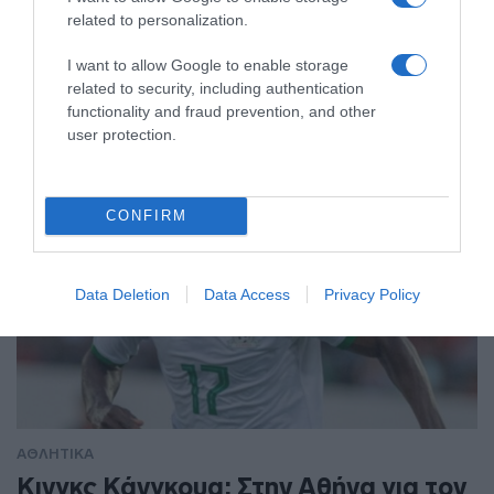
related to personalization.
μέτρων που την ανέβασε στο βάθρο
I want to allow Google to enable storage
Η αθλήτρια κατέκτησε το πρώτο ελληνικό μετάλλιο στο
related to security, including authentication
μήκος στην ιστορία της διοργάνωσης στις γυναίκες
functionality and fraud prevention, and other
user protection.
CONFIRM
Data Deletion
Data Access
Privacy Policy
ΑΘΛΗΤΙΚΑ
Κινγκς Κάνγκουα: Στην Αθήνα για τον