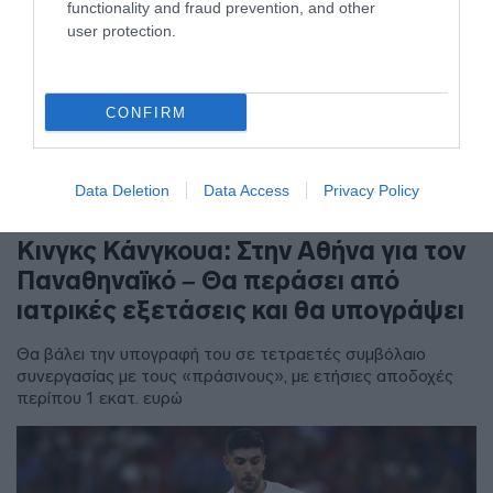
functionality and fraud prevention, and other
user protection.
CONFIRM
Data Deletion
Data Access
Privacy Policy
ΑΘΛΗΤΙΚΑ
Κινγκς Κάνγκουα: Στην Αθήνα για τον
Παναθηναϊκό – Θα περάσει από
ιατρικές εξετάσεις και θα υπογράψει
Θα βάλει την υπογραφή του σε τετραετές συμβόλαιο
συνεργασίας με τους «πράσινους», με ετήσιες αποδοχές
περίπου 1 εκατ. ευρώ