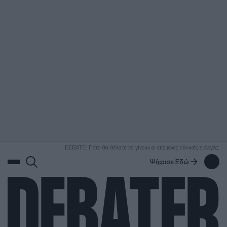
ΑΝΑΖΗΤΗΣΗ
DEBATE: Πότε θα θέλατε να γίνουν οι επόμενες εθνικές εκλογές;
Ψήφισε Εδώ