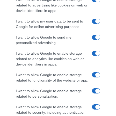
related to advertising like cookies on web or
device identifiers in apps.
I want to allow my user data to be sent to
Google for online advertising purposes.
I want to allow Google to send me
ΑΘΛΗΤΙΚΑ
personalized advertising.
Παγκόσμιο Κ20: Ασημένιο μετάλλιο
στο μήκος για την Έβελυν
I want to allow Google to enable storage
related to analytics like cookies on web or
Μητροπούλου – Το άλμα των 6,44
device identifiers in apps.
μέτρων που την ανέβασε στο βάθρο
I want to allow Google to enable storage
Η αθλήτρια κατέκτησε το πρώτο ελληνικό μετάλλιο στο
related to functionality of the website or app.
μήκος στην ιστορία της διοργάνωσης στις γυναίκες
I want to allow Google to enable storage
related to personalization.
I want to allow Google to enable storage
related to security, including authentication