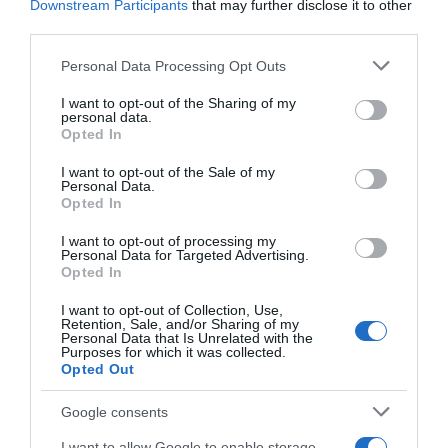
Downstream Participants
that may further disclose it to other
third parties.
Please note that this website/app uses one or more Google
Personal Data Processing Opt Outs
services and may gather and store information including but
not limited to your visit or usage behaviour. You may click to
I want to opt-out of the Sharing of my
ΑΘΛΗΤΙΚΑ
personal data.
grant or deny consent to Google and its third-party tags to
Μεξικό και Αργεντινή στηρίζουν τον
Opted In
use your data for below specified purposes in below Google
Ινφαντίνο, ενώ συνεχίζεται η κρίση
consent section.
I want to opt-out of the Sale of my
Personal Data.
στη FIFA
Opted In
Αντιμετωπίζει έντονες αντιδράσεις για την -πλέον
I want to opt-out of processing my
αποσυρμένη- πρόταση πώλησης μέρους των εμπορικών
Personal Data for Targeted Advertising.
δικαιωμάτων του Παγκοσμίου Κυπέλλου
Opted In
I want to opt-out of Collection, Use,
Retention, Sale, and/or Sharing of my
Personal Data that Is Unrelated with the
Purposes for which it was collected.
Opted Out
Google consents
I want to allow Google to enable storage