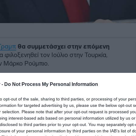
Τραμπ
θα συμμετάσχει στην επόμενη
 φιλοξενηθεί τον Ιούλιο στην Τουρκία,
ν Μάρκο Ρούμπιο.
ΝΑΤΟ στην Τουρκία, τον Ιούλιο, είναι
 -
Do Not Process My Personal Information
στορία του ΝΑΤΟ επειδή
υπάρχουν
ξεκαθαριστούν και να διορθωθούν
»
to opt-out of the sale, sharing to third parties, or processing of your per
σε Επιτροπή της Βουλής των
formation for targeted advertising by us, please use the below opt-out s
r selection. Please note that after your opt-out request is processed y
eing interest-based ads based on personal information utilized by us or
disclosed to third parties prior to your opt-out. You may separately opt-
ΙΑΦΗΜΙΣΗ
losure of your personal information by third parties on the IAB’s list of