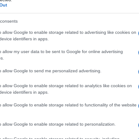
μιούργησαν τηλεφωνική γραμμή…
Out
ους
αλιακή στην Καλλιθέα – Θωρακίζεται η
consents
αινόμενα (βίντεο)
o allow Google to enable storage related to advertising like cookies on
evice identifiers in apps.
στήματα αεροναυτιλίας στο νέο Διεθνές
αι να τεθεί σε λειτουργία τον Νοέμβριο
o allow my user data to be sent to Google for online advertising
s.
βρίου οι εγκύκλιοι που δεν αναρτώνται
to allow Google to send me personalized advertising.
 στις ιστοσελίδες των φορέων που τις
o allow Google to enable storage related to analytics like cookies on
evice identifiers in apps.
o allow Google to enable storage related to functionality of the website
ogle News
και μάθετε πρώτοι όλες τις ειδήσεις
o allow Google to enable storage related to personalization.
o allow Google to enable storage related to security, including