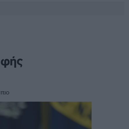
DEBATE: Πότε θα θέλατε να
γίνουν οι επόμενες εθνικές
εκλογές;
υφής
μπιο