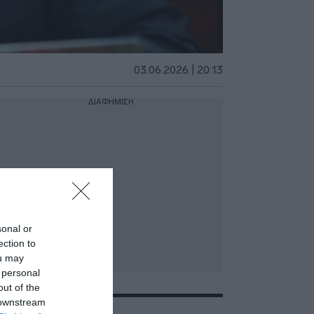
03.06.2026 | 20:13
ΔΙΑΦΗΜΙΣΗ
sonal or
ection to
ou may
 personal
out of the
 downstream
ΣΧΕΤΙΚΑ ΜΕ:ΗΠΑ