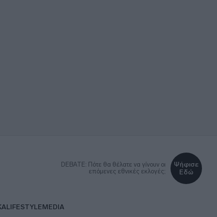
Ψήφισε
DEBATE: Πότε θα θέλατε να γίνουν οι
επόμενες εθνικές εκλογές;
Εδώ
ΚΑ
LIFESTYLE
MEDIA