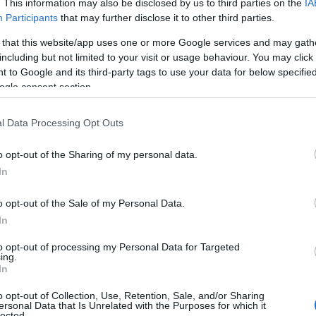
. This information may also be disclosed by us to third parties on the
IA
Participants
that may further disclose it to other third parties.
 that this website/app uses one or more Google services and may gath
including but not limited to your visit or usage behaviour. You may click 
 to Google and its third-party tags to use your data for below specifi
ogle consent section.
l Data Processing Opt Outs
o opt-out of the Sharing of my personal data.
οσώπως»,
πρόσθεσε.
In
o opt-out of the Sale of my Personal Data.
η ως προτεινόμενη
In
ή στην Google
to opt-out of processing my Personal Data for Targeted
ing.
In
o opt-out of Collection, Use, Retention, Sale, and/or Sharing
ersonal Data that Is Unrelated with the Purposes for which it
lected.