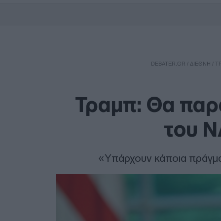
DEBATER.GR
/
ΔΙΕΘΝΗ
/
Τ
Τραμπ: Θα παρ
του Ν
«Υπάρχουν κάποια πράγμα