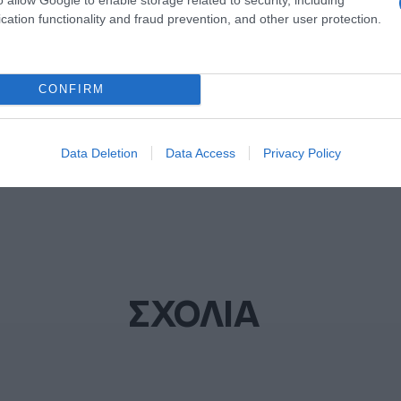
Α
cation functionality and fraud prevention, and other user protection.
ΔΙΑΦΗΜΙΣΗ
CONFIRM
Data Deletion
Data Access
Privacy Policy
ΣΧΟΛΙΑ