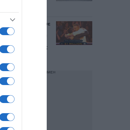
του Ορμούζ – Ποιοι
όροι συζητούνται
Μπεν Άφλεκ: Κέρδισε
1 εκατ. δολάρια στο
“Ποιος θέλει να γίνει
εκατομμυριούχος” –
Δείτε βίντεο με τους
πανηγυρισμούς του
ηθοποιού
ΔΙΑΦΗΜΙΣΗ