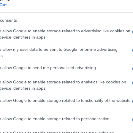
α αλλάξει ποτέ.
Out
consents
o allow Google to enable storage related to advertising like cookies on
evice identifiers in apps.
o allow my user data to be sent to Google for online advertising
s.
to allow Google to send me personalized advertising.
o allow Google to enable storage related to analytics like cookies on
evice identifiers in apps.
υ και ο θείος μου αποχώρησαν. Ήθελα να
o allow Google to enable storage related to functionality of the website
 να φτιάξω το γήπεδο.
τλο… Ήμασταν στην 17η θέση,
o allow Google to enable storage related to personalization.
ιο, σκεφτόμουν πώς θα φέρω τον Εργκίν
o allow Google to enable storage related to security, including