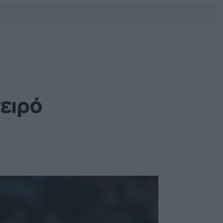
DEBATE: Πότε θα θέλατε να
γίνουν οι επόμενες εθνικές
εκλογές;
ειρό