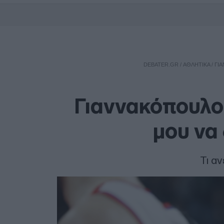
DEBATER.GR
/
ΑΘΛΗΤΙΚΑ
/
ΓΙ
Γιαννακόπουλος
μου να
Τι α