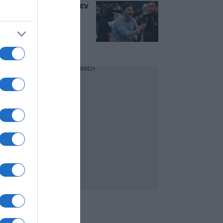
Γιαννακόπουλος: “Δεν
βλέπω πως θα
χωρέσει ο Γιόκιτς
στην ομάδα του
χρόνου”
ΔΙΑΦΗΜΙΣΗ