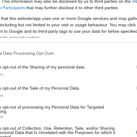
. This information may also be disclosed by us to third parties on the
IA
Participants
that may further disclose it to other third parties.
 that this website/app uses one or more Google services and may gath
including but not limited to your visit or usage behaviour. You may click 
 to Google and its third-party tags to use your data for below specifi
ogle consent section.
l Data Processing Opt Outs
o opt-out of the Sharing of my personal data.
ιά του για τους τίτλους που
In
άχες «με το σύστημα» και αφήνοντας ως
o opt-out of the Sale of my Personal Data.
ου δημιουργήθηκε μεταξύ τους.
In
νακόπουλου:
to opt-out of processing my Personal Data for Targeted
ing.
In
πεί αυτό. Ήταν όνειρό μου να δουλέψω
o opt-out of Collection, Use, Retention, Sale, and/or Sharing
ναι για πάντα ο αγαπημένος μου άνθρωπος
ersonal Data that Is Unrelated with the Purposes for which it
lected.