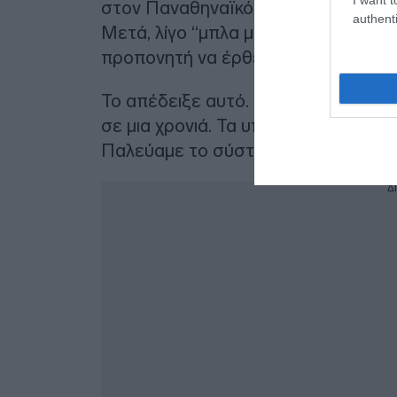
στον Παναθηναϊκό. Τον πρώτο χρόνο
authenti
Μετά, λίγο “μπλα μπλα”, λίγο φαγητό
προπονητή να έρθει στον Παναθηνα
Το απέδειξε αυτό. Μας πήρε από τ
σε μια χρονιά. Τα υπόλοιπα χρόνια πα
Παλεύαμε το σύστημα. Θα το πω αυ
Δ