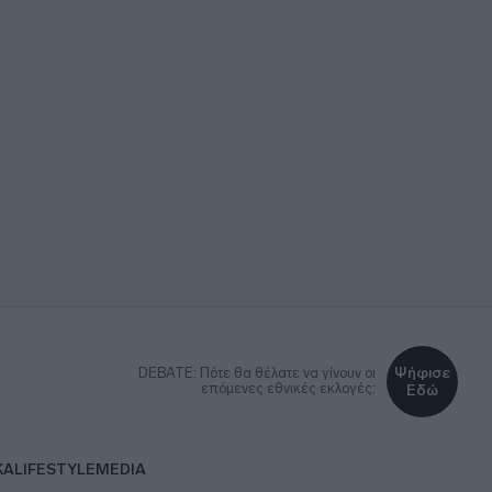
Ψήφισε
DEBATE: Πότε θα θέλατε να γίνουν οι
επόμενες εθνικές εκλογές;
Εδώ
ΚΑ
LIFESTYLE
MEDIA